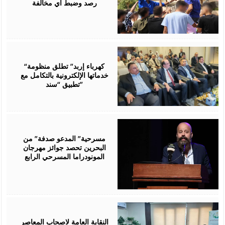
رصد وضبط أي مخالفة
August
06,
2026
“كهرباء إربد” تطلق منظومة
خدماتها الإلكترونية بالتكامل مع
تطبيق “سند”
August
06,
2026
مسرحية” المدعو صدفة” من
البحرين تحصد جوائز مهرجان
المونودراما المسرحي الرابع
August
05,
2026
النقابة العامة لاصحاب المعاصر