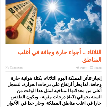
الأمن يتلف 16 مليون حبة كبتاجون و1480 كغم مواد مخدرة
النواب يقر مشروع تعديل قانون الملكية العقارية
القاضي يلتقي رؤساء تحرير الصحف اليومية ويؤكد حرص مجلس النواب
على شراكة فاعلة مع الإعلام
دعوة المكلفين بخدمة العلم (الدفعة الثالثة) إلى مراجعة منصة خدمة
العلم
الثلاثاء .. أجواء حارة وجافة في أغلب
الملك يلتقي مجموعة من رفاق السلاح
المناطق
الملك يتلقى اتصالا هاتفيا من العاهل البحريني
No Comments
Print
Email
القاضي محمود أحمد فريحات.. مبارك ومزيدا من التوفيق
إنجاز-تتأثر المملكة اليوم الثلاثاء، بكتلة هوائية حارة
عارف بيك فريحات.. مبارك وبكم تزهو المناصب
وجافة، لذا يطرأ ارتفاع على درجات الحرارة، لتسجل
أعلى من معدلاتها المناخية لمثل هذا الوقت من
السنة بحوالي (3-4) درجات مئوية ، ويكون الطقس
حارا في اغلب مناطق المملكة، وحار جدا في الأغوار