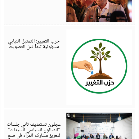
أ
6
حزب التغيير: التمثيل النيابي
مسؤولية تبدأ قبل التصويت
أ
6
عجلون تستضيف ثاني جلسات
“الصالون السياسي للسيدات”
لتعزيز مشاركة المرأة في صنع