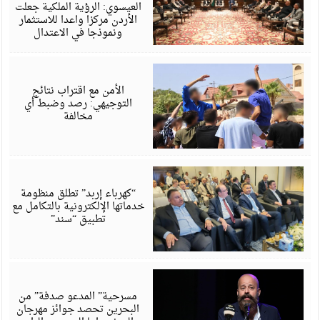
6
العيسوي: الرؤية الملكية جعلت
الأردن مركزا واعدا للاستثمار
ونموذجا في الاعتدال
أ
6
الأمن مع اقتراب نتائج
التوجيهي: رصد وضبط أي
مخالفة
أ
6
“كهرباء إربد” تطلق منظومة
خدماتها الإلكترونية بالتكامل مع
تطبيق “سند”
أ
6
مسرحية” المدعو صدفة” من
البحرين تحصد جوائز مهرجان