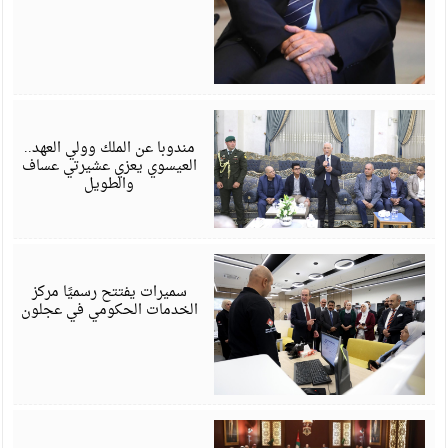
أ
6
مندوبا عن الملك وولي العهد..
العيسوي يعزي عشيرتي عساف
والطويل
أ
6
سميرات يفتتح رسميًا مركز
الخدمات الحكومي في عجلون
أ