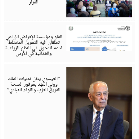
القرار
أ
6
الفاو ومؤسسة الإقراض الزراعي
تطلقان آلية التمويل المختلط
لدعم التحول في النظم الزراعية
والغذائية في الأردن
أ
6
*العيسوي ينقل تمنيات الملك
وولي العهد بموفور الصحة
للفريق العزب واللواء العبادي*