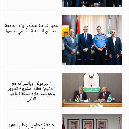
ي
6
مدير شرطة عجلون يزور جامعة
عجلون الوطنية ويلتقي رئيسها
ي
6
“اليرموك” وبالشراكة مع
“حكيم” تطلق مشروع تطوير
وحوسبة ادارة شبكة التأمين
الطبي
ي
6
جامعة عجلون الوطنية تعزز