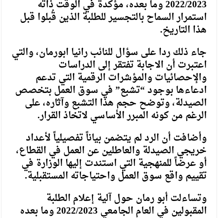
2022/2023 وما بعده، مؤكدةً في الوقت ذاته
استمرار السماح بالتجسير للطلبة الذين قُبلوا قبل
هذا التاريخ.
جاء ذلك ردا على سؤال للنائب رانيا ابورمان، والتي
اعتبرت أن الاجابة تفتقر إلى الدراسات
والإحصائيات والمؤشرات الرقمية التي تدعم
ادعاءها بوجود “تشبع” في سوق العمل بتخصص
الصيدلة، وتوضح حجم هذا التشبع وآثاره، على
الرغم من كونه المبرر الأساسي لاتخاذ القرار.
وأضافت أن الرد لم يتضمن بياناً تفصيلياً لأعداد
خريجي الصيدلة والعاطلين عن العمل في القطاع،
أو عرضاً للمنهجية التي استندت إليها الوزارة في
تقييم واقع سوق العمل واحتياجاته المستقبلية.
وتساءلت أبو رمان حول آلية إعلام الطلبة
المقبولين في العام الجامعي 2022/2023 وما بعده