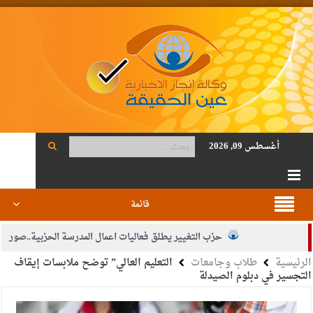
أغسطس 09, 2026
قائمة
حزب التغيير يطلق فعاليات اعمال المدرسة الحزبية..صور
الرئيسية
طلاب وجامعات
التعليم العالي” توضح ملابسات إيقاف
الجيش يفتح باب التجنيد لحملة البكالوريوس في الحقوق والقانون
التجسير في دبلوم الصيدلة
بيان اجتماع عمّان:دعم الوصاية الهاشمية التاريخية على المقدسات