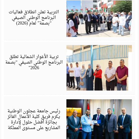
أ
6
التربية تعلن انطلاق فعاليات
البرنامج الوطني الصيفي
“بصمة” لعام (2026)
أ
6
تربية الأغوار الشمالية تطلق
البرنامج الوطني الصيفي “بصمة
2026”
ي
6
رئيس جامعة عجلون الوطنية
يكرم فريق كلية الأعمال الفائز
بجائزة أفضل حلول لإدارة
المشاريع على مستوى المملكة