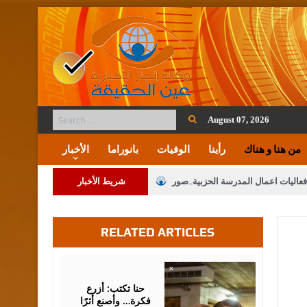
August 07, 2026
من هنا و هناك
رأينا
الوفيات
بانوراما
الأخبار
فعاليات اعمال المدرسة الحزبية..صور
شريط الأخبار
ة على المقدسات الإسلامية والمسيحية
RELATED ARTICLES
 مشروع تعديل قانون الملكية العقارية
الثالثة) إلى مراجعة منصة خدمة العلم
August
05,
2026
 فريحات.. مبارك ومزيدا من التوفيق
حنا تكتب: أزرع
فكرة… وأصنع أثرًا