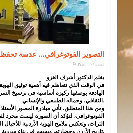
التصوير الفوتوغرافي… عدسة تحفظ ال
Print
Email
بقلم الدكتور أشرف الغزو
في الوقت الذي تتعاظم فيه أهمية توثيق الهوية 
الهادفة بوصفها ركيزة أساسية في ترسيخ السردية
الثقافي، وجماله الطبيعي والإنساني.
ومن هذا المنطلق، تأتي مبادرة المصور الأستا
الفوتوغرافي، لتؤكد أن الصورة ليست مجرد لق
التراث، وتعكس ملامح الهوية الأردنية للأجيال
تاريخ الأردن وحضارته، ويسهم في بناء سردية وطنية راسخة تستند إلى الواقع والإنجاز.