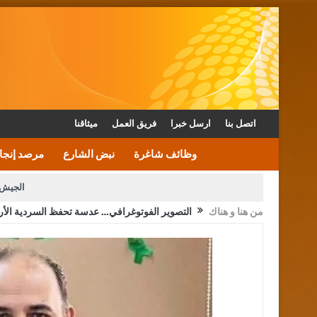
اتصل بنا
ارسل خبرا
فريق العمل
ميثاقنا
وظائف شاغرة
نبض الشارع
مرصد إنجا
الجيش 
من هنا و هناك
التصوير الفوتوغرافي… عدسة تحفظ السردية الأرد
الأمن يتلف 16 مليون حبة كبتاجون و1480 كغم مواد مخدرة
القاضي يلتقي رؤساء تحرير الصح
الملك يتلقى اتصالا هاتفيا من العاهل البحريني