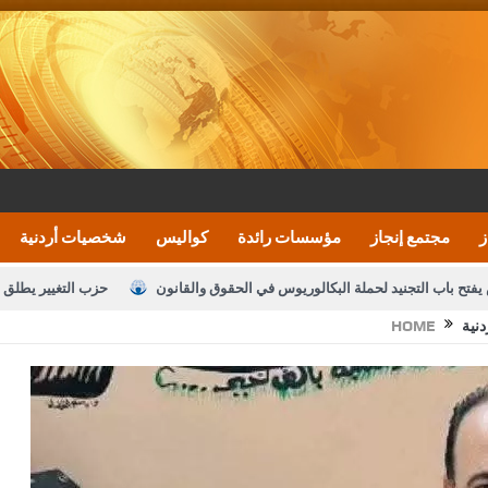
ز
مجتمع إنجاز
مؤسسات رائدة
كواليس
شخصيات أردنية
يفتح باب التجنيد لحملة البكالوريوس في الحقوق والقانون
حزب التغيير يطلق 
نية
HOME
بيان اجتماع عمّان:دعم الوصاية الهاشمية التاريخي
ف اليومية ويؤكد حرص مجلس النواب على شراكة فاعلة مع الإعلام
النواب يقر
الملك يلتقي مجموعة من رفاق السلاح
دعوة المكلفين بخدمة العلم (الدفعة 
القاضي محمود أحمد