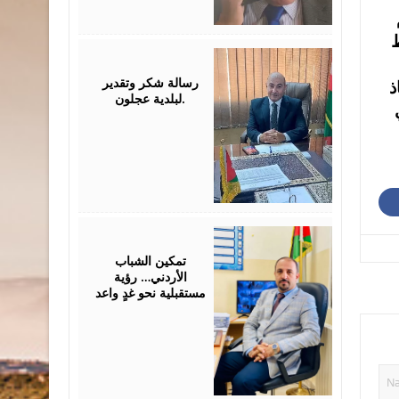
ظ
July
26,
2026
رسالة شكر وتقدير
ذ
لبلدية عجلون.
July
26,
2026
تمكين الشباب
الأردني… رؤية
مستقبلية نحو غدٍ واعد