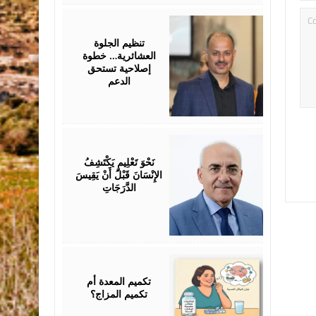
July
25,
2026
تنظيم الجلوة
العشائرية… خطوة
إصلاحية تستحق
الدعم
July
25,
2026
نَحْوَ تَعْلِيمٍ يَكْتَشِفُ
الإِنْسَانَ قَبْلَ أَنْ يَقِيسَ
الدَّرَجَاتِ
July
25,
2026
تكميم المعدة أم
تكميم المزاج؟