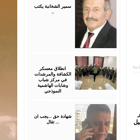
2026
سمير الشخانبة يكتب
..
August
01,
2026
انطلاق معسكر
No 
الكشافة والمرشدات
في مركز شباب
وشابات الهاشمية
النموذجي
July
31,
ر
2026
شهادة حق …يجب ان
تقال …
يل