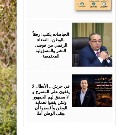
July
25,
2026
الحياصات يكتب: رفقاً
بالوطن.. الفضاء
الرقمي بين فوضى
النشر والمسؤولية
المجتمعية
July
24,
2026
في جرش… الأبطال لا
يقفون على المسرح و
لا يصفق لهم الجمهور
ولكن يقفوا لحماية
الوطن وأقسموا أن
يبقى الوطن آمنًا.