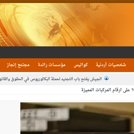
شخصيات أردنية
كواليس
مؤسسات رائدة
مجتمع إنجاز
الجيش يفتح باب التجنيد لحملة البكالوريوس في الحقوق والقانو
جون و1480 كغم مواد مخدرة
بيان اجتماع عمّان:دع
 يلتقي رؤساء تحرير الصحف اليومية ويؤكد حرص مجلس النواب على شراكة فاعلة م
فيا من العاهل البحريني
الملك يلتقي مجموعة من رفاق السلاح
دعوة ال