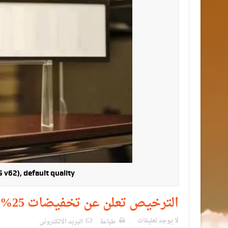
v62), default quality
الترخيص تعلن عن تخفيضات 25% على ارقام المركبات المميزة
لا يوجد تعليقات
طباعة
البريد الالكترونى