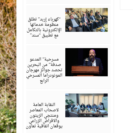
أغسطس
06,
2026
“كهرباء إربد” تطلق
منظومة خدماتها
الإلكترونية بالتكامل
مع تطبيق “سند”
أغسطس
06,
2026
مسرحية” المدعو
صدفة” من البحرين
تحصد جوائز مهرجان
المونودراما المسرحي
الرابع
أغسطس
05,
2026
النقابة العامة
لاصحاب المعاصر
ومنتجي الزيتون
والاقراض الزراعي
يوقعان اتفاقية تعاون