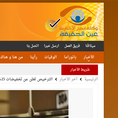
ميثاقنا
فريق العمل
ارسل خبرا
اتصل بنا
الأخبار
بانوراما
الوفيات
رأينا
من هنا و هناك
شريط الأخبار
الرئيسية
آخر الأخبار
الترخيص تعلن عن تخفيضات 25% على ارقام المركبات المميزة
الأمن يتلف 16 مليون حبة كبتا
القاضي
الملك يتلقى اتصالا هات