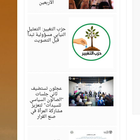
الأربعين
أغسطس
07,
2026
حزب التغيير: التمثيل
النيابي مسؤولية تبدأ
قبل التصويت
أغسطس
07,
2026
عجلون تستضيف
ثاني جلسات
“الصالون السياسي
للسيدات” لتعزيز
مشاركة المرأة في
صنع القرار
أغسطس
07,
2026