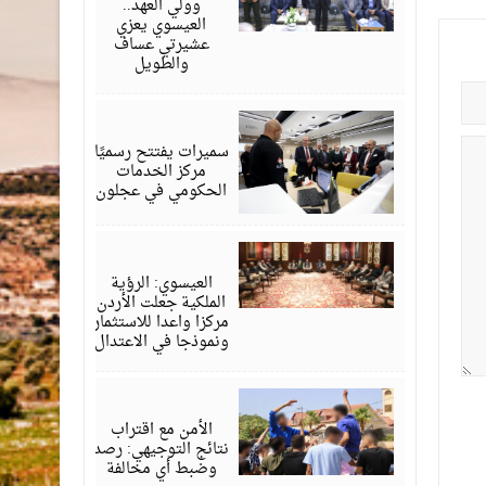
وولي العهد..
العيسوي يعزي
عشيرتي عساف
والطويل
أغسطس
06,
2026
سميرات يفتتح رسميًا
مركز الخدمات
الحكومي في عجلون
أغسطس
06,
2026
العيسوي: الرؤية
الملكية جعلت الأردن
مركزا واعدا للاستثمار
ونموذجا في الاعتدال
أغسطس
06,
2026
الأمن مع اقتراب
نتائج التوجيهي: رصد
وضبط أي مخالفة