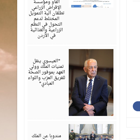
الفاو ومؤسسة
الإقراض الزراعي
تطلقان آلية التمويل
المختلط لدعم
التحول في النظم
الزراعية والغذائية
في الأردن
أغسطس
06,
2026
*العيسوي ينقل
تمنيات الملك وولي
العهد بموفور الصحة
للفريق العزب واللواء
العبادي*
أغسطس
06,
2026
مندوبا عن الملك