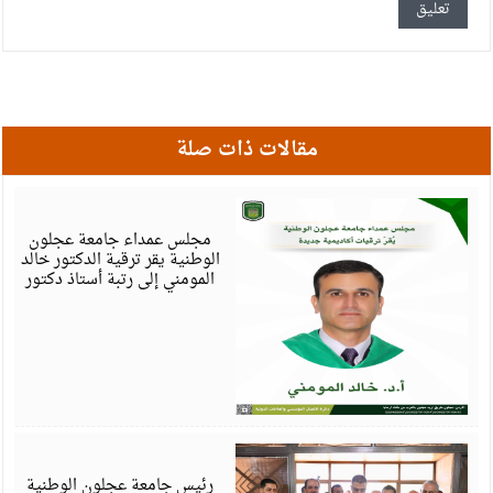
مقالات ذات صلة
أ
6
مجلس عمداء جامعة عجلون
الوطنية يقر ترقية الدكتور خالد
المومني إلى رتبة أستاذ دكتور
أ
6
رئيس جامعة عجلون الوطنية