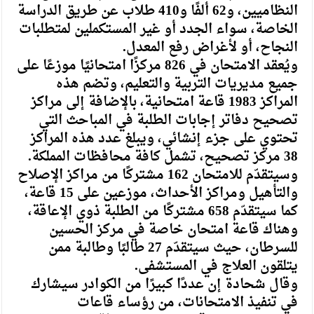
النظاميين، و62 ألفًا و410 طلاب عن طريق الدراسة
الخاصة، سواء الجدد أو غير المستكملين لمتطلبات
النجاح، أو لأغراض رفع المعدل.
ويُعقد الامتحان في 826 مركزًا امتحانيًا موزعًا على
جميع مديريات التربية والتعليم، وتضم هذه
المراكز 1983 قاعة امتحانية، بالإضافة إلى مراكز
تصحيح دفاتر إجابات الطلبة في المباحث التي
تحتوي على جزء إنشائي، ويبلغ عدد هذه المراكز
38 مركز تصحيح، تشمل كافة محافظات المملكة.
وسيتقدّم للامتحان 162 مشتركًا من مراكز الإصلاح
والتأهيل ومراكز الأحداث، موزعين على 15 قاعة،
كما سيتقدّم 658 مشتركًا من الطلبة ذوي الإعاقة،
وهناك قاعة امتحان خاصة في مركز الحسين
للسرطان، حيث سيتقدّم 27 طالبًا وطالبة ممن
يتلقون العلاج في المستشفى.
وقال شحادة إن عددًا كبيرًا من الكوادر سيشارك
في تنفيذ الامتحانات، من رؤساء قاعات