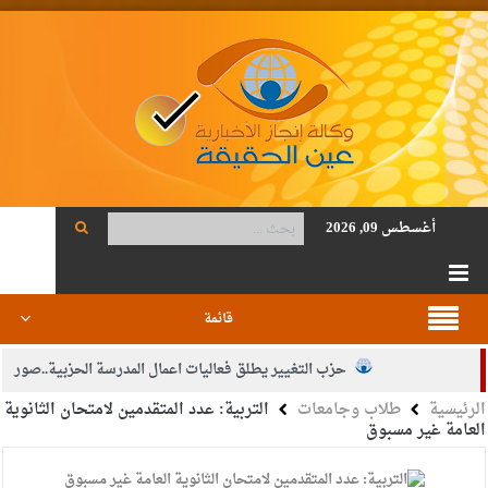
أغسطس 09, 2026
قائمة
حزب التغيير يطلق فعاليات اعمال المدرسة الحزبية..صور
الرئيسية
طلاب وجامعات
التربية: عدد المتقدمين لامتحان الثانوية
الجيش يفتح باب التجنيد لحملة البكالوريوس في الحقوق والقانون
العامة غير مسبوق
بيان اجتماع عمّان:دعم الوصاية الهاشمية التاريخية على المقدسات