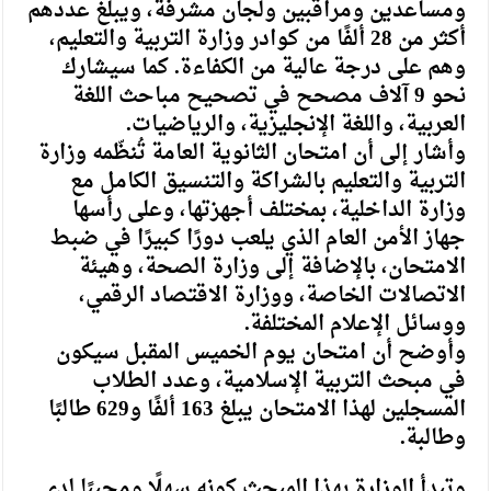
ومساعدين ومراقبين ولجان مشرفة، ويبلغ عددهم
أكثر من 28 ألفًا من كوادر وزارة التربية والتعليم،
وهم على درجة عالية من الكفاءة. كما سيشارك
نحو 9 آلاف مصحح في تصحيح مباحث اللغة
العربية، واللغة الإنجليزية، والرياضيات.
وأشار إلى أن امتحان الثانوية العامة تُنظّمه وزارة
التربية والتعليم بالشراكة والتنسيق الكامل مع
وزارة الداخلية، بمختلف أجهزتها، وعلى رأسها
جهاز الأمن العام الذي يلعب دورًا كبيرًا في ضبط
الامتحان، بالإضافة إلى وزارة الصحة، وهيئة
الاتصالات الخاصة، ووزارة الاقتصاد الرقمي،
ووسائل الإعلام المختلفة.
وأوضح أن امتحان يوم الخميس المقبل سيكون
في مبحث التربية الإسلامية، وعدد الطلاب
المسجلين لهذا الامتحان يبلغ 163 ألفًا و629 طالبًا
وطالبة.
وتبدأ الوزارة بهذا المبحث كونه سهلًا ومحببًا لدى