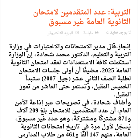
الإسلامية والمسيحية
التربية: عدد المتقدمين لامتحان
الأمن يتلف 16 مليون حبة كبتاجون و1480 كغم مواد مخدرة
الثانوية العامة غير مسبوق
النواب يقر مشروع تعديل قانون الملكية العقارية
لا يوجد تعليقات
طباعة
البريد الالكترونى
القاضي يلتقي رؤساء تحرير الصحف اليومية ويؤكد حرص مجلس
إنجاز-قال مدير الامتحانات والاختبارات في وزارة
النواب على شراكة فاعلة مع الإعلام
التربية والتعليم، الدكتور محمد شحادة، إن الوزارة
دعوة المكلفين بخدمة العلم (الدفعة الثالثة) إلى مراجعة منصة خدمة
استكملت كافة الاستعدادات لعقد امتحان الثانوية
العامة 2025، مضيفًا أن أولى جلسات الامتحان
العلم
لطلبة الصف الثاني عشر (جيل 2007) ستبدأ
الملك يلتقي مجموعة من رفاق السلاح
الخميس المقبل، وتستمر حتى العاشر من تموز
المقبل.
الملك يتلقى اتصالا هاتفيا من العاهل البحريني
وأضاف شحادة، في تصريحات عبر إذاعة الأمن
القاضي محمود أحمد فريحات.. مبارك ومزيدا من التوفيق
العام، أن عدد المتقدمين للامتحان بلغ 209 آلاف
و871 مشتركًا ومشتركة، وهو عدد غير مسبوق،
يُسجّل لأول مرة في تاريخ امتحانات الثانوية
العامة، منهم 147 ألفًا و461 من طلاب المدارس