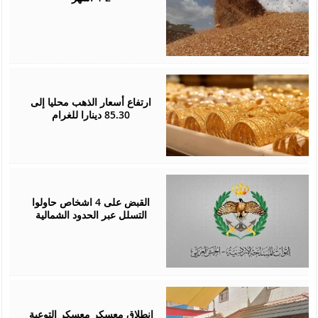
August
05,
2026
ارتفاع أسعار الذهب محليا إلى
85.30 دينارا للغرام
August
05,
2026
القبض على 4 اشخاص حاولوا
التسلل عبر الحدود الشمالية
August
04,
2026
انطلاق معسكر معسكر التوعية