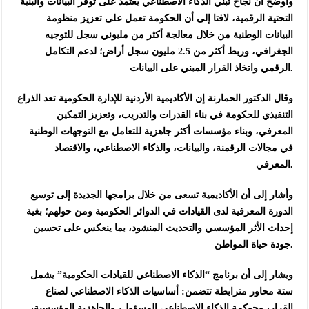
وأوضح أن نجاح تبني الذكاء الاصطناعي يعتمد على توفر البيانات والبنية
التحتية الرقمية، لافتا إلى أن الحكومة تعمل على تعزيز منظومة
البيانات الوطنية من خلال معالجة أكثر من مليوني سجل للتوجيه
الجغرافي، وربط أكثر من 2.5 مليون سجل أراض؛ لدعم التكامل
الرقمي واتخاذ القرار المبني على البيانات.
وقال الدكتور الحمارنة إن الأكاديمية الأردنية للإدارة الحكومية تعد الذراع
التنفيذي للحكومة في بناء القدرات والتدريب، وتعزيز التمكين
المعرفي، وبناء مؤسسات أكثر جاهزية للتعامل مع التوجهات الوطنية
في مجالات الرقمنة، والبيانات، والذكاء الاصطناعي، والاقتصاد
المعرفي.
وأشار إلى أن الأكاديمية تسعى من خلال برامجها الجديدة إلى توسيع
الدورة المعرفية لدى القيادات في الدوائر الحكومية ومن حولهم؛ بغية
إحداث الأثر المؤسسي والتحديث المنشود، بما ينعكس على تحسين
جودة حياة المواطن.
ويشار إلى أن برنامج “الذكاء الاصطناعي للقيادات الحكومية” يشمل
ستة محاور مترابطة تتضمن: أساسيات الذكاء الاصطناعي لصناع
القرار، وحوكمة الذكاء الاصطناعي المسؤول، والجاهزية المؤسسية،