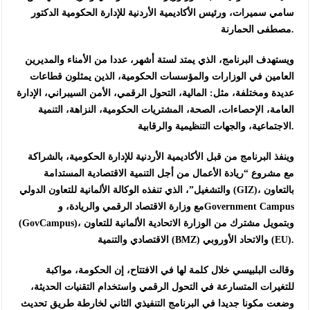
سامي سميرات، ورئيس الأكاديمية الأردنية للإدارة الحكومية الدكتور
مصطفى الحمارنة.
ويستهدف البرنامج، الذي يمتد لستة أشهر، عددا من الأمناء والمديرين
العامين في الوزارات والمؤسسات الحكومية، الذين يمثلون قطاعات
عديدة ومختلفة، مثل: المالية، التحول الرقمي، الأمن السيبراني، الإدارة
العامة، الإحصاءات، الصحة، المشتريات الحكومية، النزاهة، التنمية
الاجتماعية، والجهات التنظيمية والرقابية.
وينفذ البرنامج من قبل الأكاديمية الأردنية للإدارة الحكومية، بالشراكة
مع مشروع “ريادة الأعمال من أجل التنمية الاقتصادية المستدامة
والتشغيل”، الذي تنفذه الوكالة الألمانية للتعاون الدولي (GIZ)، بالتعاون
مع وزارة الاقتصاد الرقمي والريادة، وGovernment Campus
(GovCampus)، وبتمويل مشترك من الوزارة الاتحادية الألمانية للتعاون
الاقتصادي والتنمية (BMZ) والاتحاد الأوروبي (EU).
وقالت البلبيسي خلال كلمة لها في الافتتاح، إن الحكومة، مواكبة
للتغيرات المتسارعة في التحول الرقمي واستخدام التقنيات الحديثة،
وضعت مكونا جديدا في البرنامج التنفيذي الثاني لخارطة طريق تحديث