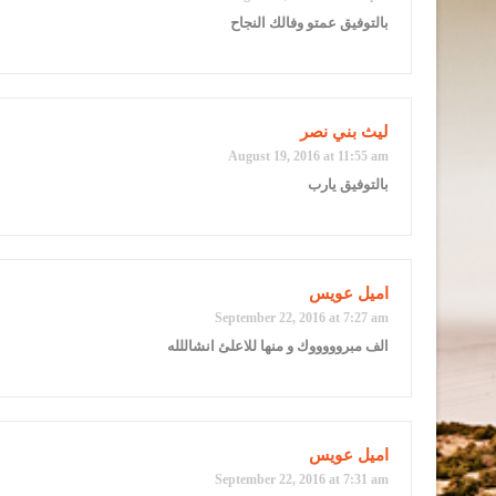
بالتوفيق عمتو وفالك النجاح
ليث بني نصر
August 19, 2016 at 11:55 am
بالتوفيق يارب
اميل عويس
September 22, 2016 at 7:27 am
الف مبروووووك و منها للاعلئ انشاللله
اميل عويس
September 22, 2016 at 7:31 am