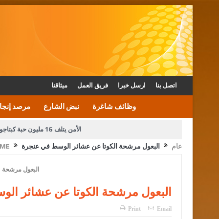
اتصل بنا
ارسل خبرا
فريق العمل
ميثاقنا
وظائف شاغرة
نبض الشارع
مرصد إنجا
الأمن يتلف 16 مليون حبة كبتاجون و1480 كغم مواد مخدرة
عام
البعول مرشحة الكوتا عن عشائر الوسط في عنجرة
ME
دعوة المكلفين بخدمة العلم (الدفعة الثالثة) إلى مراجعة م
القاضي محمود أحمد فريحات.. مبا
البعول مرشحة الكوتا عن عشائر ال
Print
Email