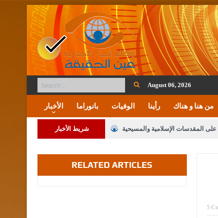
August 06, 2026
من هنا و هناك
رأينا
الوفيات
بانوراما
الأخبار
ة على المقدسات الإسلامية والمسيحية
شريط الأخبار
 مشروع تعديل قانون الملكية العقارية
RELATED ARTICLES
لنواب على شراكة فاعلة مع الإعلام
لملك يلتقي مجموعة من رفاق السلاح
فريحات.. مبارك وبكم تزهو المناصب
5 C