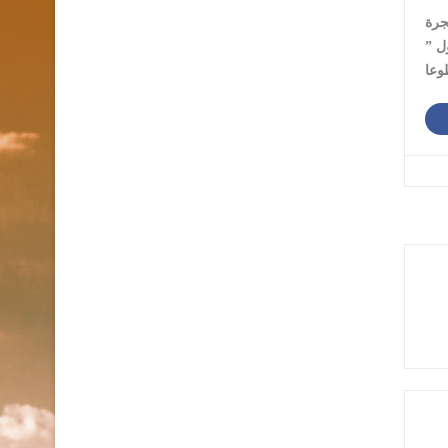
جرة
ل ”