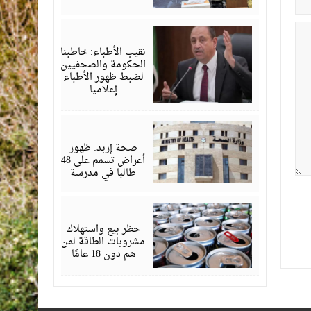
مايو
12,
2026
نقيب الأطباء: خاطبنا
الحكومة والصحفيين
لضبط ظهور الأطباء
إعلاميا
مايو
07,
2026
صحة إربد: ظهور
أعراض تسمم على 48
طالبا في مدرسة
أبريل
29,
2026
حظر بيع واستهلاك
مشروبات الطاقة لمن
هم دون 18 عامًا