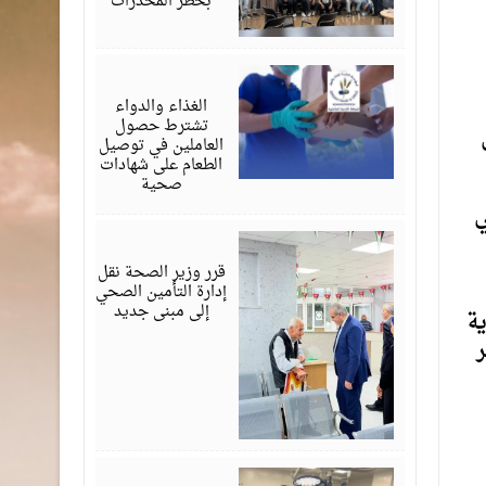
بخطر المخدرات
يونيو
24,
2026
الغذاء والدواء
تشترط حصول
العاملين في توصيل
الطعام على شهادات
صحية
ي
يونيو
09,
2026
قرر وزير الصحة نقل
إدارة التأمين الصحي
إلى مبنى جديد
ية
ر
يونيو