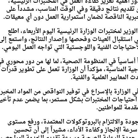
دور أهمية تعزيز كفاءة العمل في المختبرات الرئيسية،
تقديم نتائج دقيقة وفي الوقت المناسب، مشدداً على
برية الناقصة لضمان استمرارية العمل دون أي معيقات.
زير لمختبرات الوزارة الرئيسية اليوم الأربعاء، اطلع
ي استقبال العينات وفحصها وإصدار النتائج، واستمع إلى
حتياجات الفنية واللوجستية التي تواجه العمل اليومي.
 أساسياً في المنظومة الصحية، لما لها من دور محوري ف
ة المناسبة، مؤكداً أن الوزارة تعمل على تطوير قدرات
المعايير العلمية والفنية.
ي الوزارة بالإسراع في توفير النواقص من المواد المخبر
 احتياجات المختبرات بشكل مستمر، بما يضمن عدم تأخي
قدمة للمواطنين.
دة والالتزام بالبروتوكولات المعتمدة، ورفع مستوى
سرعة الإنجاز وكفاءة الأداء، مشيراً إلى أن تحسين