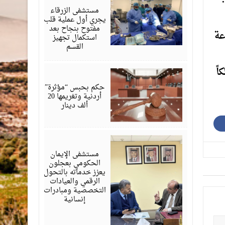
01,
2026
مستشفى الزرقاء
يجري أول عملية قلب
مفتوح بنجاح بعد
عة
استكمال تجهيز
القسم
اً
يونيو
01,
2026
حكم بحبس “مؤثرة”
أردنية وتغريمها 20
ألف دينار
مايو
28,
2026
مستشفى الإيمان
الحكومي بعجلون
يعزز خدماته بالتحول
الرقمي والعيادات
التخصصية ومبادرات
إنسانية