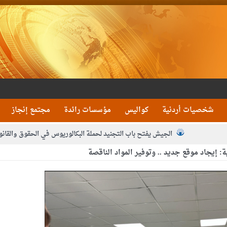
شخصيات أردنية
كواليس
مؤسسات رائدة
مجتمع إنجاز
الجيش يفتح باب التجنيد لحملة البكالوريوس في الحقوق والقانو
ة: إيجاد موقع جديد .. وتوفير المواد الناقصة
جون و1480 كغم مواد مخدرة
بيان اجتماع عمّان:دع
 يلتقي رؤساء تحرير الصحف اليومية ويؤكد حرص مجلس النواب على شراكة فاعلة م
فيا من العاهل البحريني
الملك يلتقي مجموعة من رفاق السلاح
دعوة ال