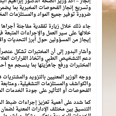
إنجاز – أكد وزير الصحة الدكتور إبراهيم الب
وتسريع إنجاز الفحوصات المخبرية بما يضمن 
ضرورة توفير جميع المواد والمستلزمات المخ
جاء ذلك خلال زيارة تفقدية مفاجئة أجراها الو
خلالها على سير العمل والإجراءات المتبعة ف
إيجاز من المسؤولين حول أبرز التحديات والا
وأشار البدور إلى أن المختبرات تشكل عنصراً
دعم التشخيص الطبي واتخاذ القرارات العلاجي
المختبرات ورفع جاهزيتها بما ينسجم مع أحدث 
ووجه الوزير المعنيين بالتزويد والمشتريات ف
والكواشف والمستلزمات التشغيلية، ومتابعة
الفحوصات أو التأثير على جودة الخدمات الم
كما شدد على أهمية تعزيز إجراءات ضبط الجو
التنسيق بين مختلف الإدارات المعنية لضمان 