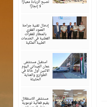
تصبح الريادة معيارًا
لا إنجازًا
يونيو
29,
2026
إدخال تقنية جراحة
العمود الفقري
بالمنظار للفقرات
القطنية في الخدمات
الطبية الملكية
يونيو
29,
2026
استقبل مستشفى
عمان الميداني اليوم
الاثنين أول حالة في
الطوارئ والعناية
الحثيثة
يونيو
24,
2026
‏ مستشفى الاستقلال
يقيم فعالية توعوية