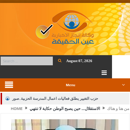
August 07, 2026
Menu
حزب التغيير يطلق فعاليات اعمال المدرسة الحزبية..صور
من هنا و هناك
الاستقلال… حين يصبح الوطن حكاية لا تنتهي
HOME
الجيش يفتح باب التجنيد لحملة البكالوريوس في الحقوق والقانون
بيان اجتماع عمّان:دعم الوصاية الهاشمية التاريخية على المقدسات