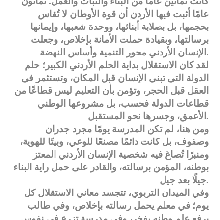
كانت ثمانين عامًا من البناء والثبات والعمل. ثمانون
عامًا أثبت فيها الأردن أن قوة الأوطان لا تُقاس
بحجمها، بل بصلابة أبنائها، ووحدة شعبها، وإيمانها
برسالتها، وبقيادة حملت الأمانة بإخلاص، وجعلت
الإنسان الأردني محور التنمية وأساس النهضة.
لقد كان الاستقلال بداية الحلم الأردني الكبير؛ حلم
الدولة التي تبني الإنسان قبل المكان، وتستثمر في
العقل قبل الحجر، وتؤمن بأن التعليم ليس قطاعًا من
قطاعات الدولة فحسب، بل مشروعها الوطني
الأعمق، وجسرها نحو المستقبل.
ومن هنا، لم تكن المدرسة يومًا مجرد جدران
وصفوف، بل كانت دائمًا مصنعًا للوعي، وبيتًا للهوية،
ومنبرًا تُصاغ فيه شخصية الإنسان الأردني المعتز
بوطنه، المؤمن برسالته، والقادر على حمل راية البناء
جيلًا بعد جيل.
وفي الميدان التربوي، تتجسد معاني الاستقلال كل
يوم؛ في معلم يحمل رسالته بإخلاص، وفي طالب
يرفع علم وطنه بفخر، وفي مدرسة تزرع في نفوس