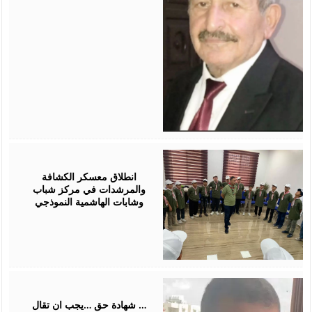
August
01,
2026
انطلاق معسكر الكشافة
والمرشدات في مركز شباب
وشابات الهاشمية النموذجي
July
31,
2026
شهادة حق …يجب ان تقال …