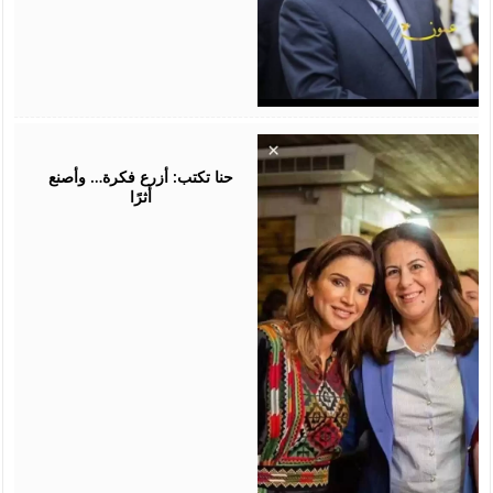
August
05,
2026
حنا تكتب: أزرع فكرة… وأصنع
أثرًا