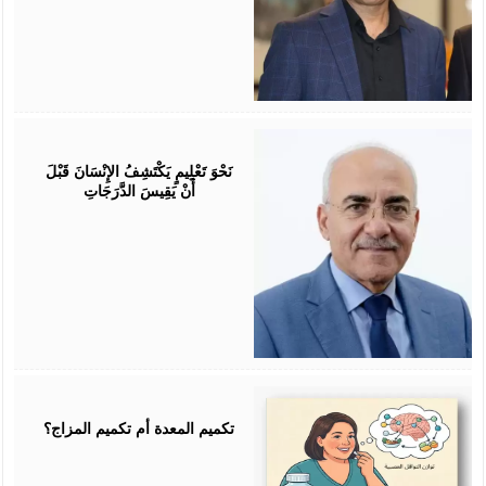
July
25,
2026
نَحْوَ تَعْلِيمٍ يَكْتَشِفُ الإِنْسَانَ قَبْلَ
أَنْ يَقِيسَ الدَّرَجَاتِ
July
25,
2026
تكميم المعدة أم تكميم المزاج؟