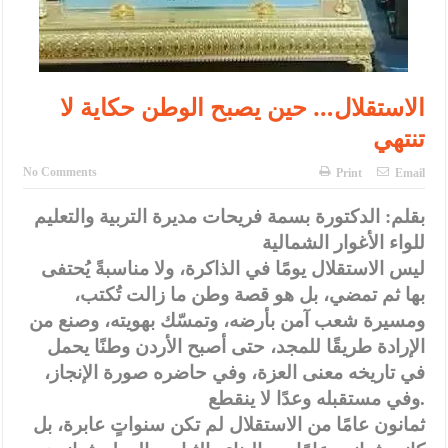
الاستقلال… حين يصبح الوطن حكاية لا
تنتهي
No Comments
Print
Email
بقلم: الدكتورة بسمة فريحات مديرة التربية والتعليم
للواء الأغوار الشمالية
ليس الاستقلال يومًا في الذاكرة، ولا مناسبةً يُحتفى
بها ثم تمضي، بل هو قصة وطن ما زالت تُكتب،
ومسيرة شعب آمن بأرضه، وتمسّك بهويته، وصنع من
الإرادة طريقًا للمجد، حتى أصبح الأردن وطنًا يحمل
في تاريخه معنى العزة، وفي حاضره صورة الإنجاز،
وفي مستقبله وعدًا لا ينقطع.
ثمانون عامًا من الاستقلال لم تكن سنواتٍ عابرة، بل