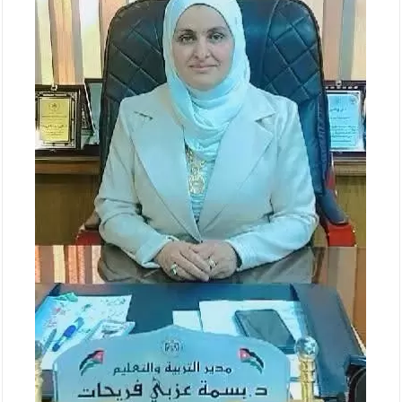
الإسلامية والمسيحية
الأمن يتلف 16 مليون حبة كبتاجون و1480 كغم مواد مخدرة
النواب يقر مشروع تعديل قانون الملكية العقارية
القاضي يلتقي رؤساء تحرير الصحف اليومية ويؤكد حرص مجلس النواب
على شراكة فاعلة مع الإعلام
دعوة المكلفين بخدمة العلم (الدفعة الثالثة) إلى مراجعة منصة خدمة
العلم
الملك يلتقي مجموعة من رفاق السلاح
الملك يتلقى اتصالا هاتفيا من العاهل البحريني
القاضي محمود أحمد فريحات.. مبارك ومزيدا من التوفيق