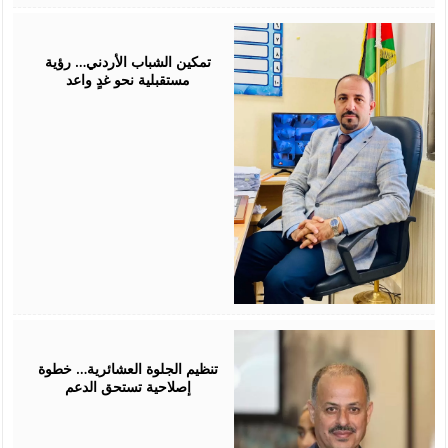
July
26,
2026
تمكين الشباب الأردني… رؤية
مستقبلية نحو غدٍ واعد
July
25,
2026
تنظيم الجلوة العشائرية… خطوة
إصلاحية تستحق الدعم