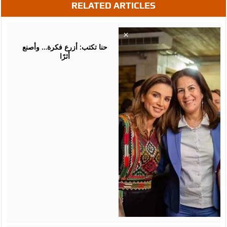
RELATED ARTICLES
August
05,
2026
حنا تكتب: أزرع فكرة… وأصنع
أثرًا