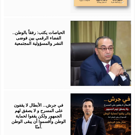
July
25,
2026
الحياصات يكتب: رفقاً بالوطن..
الفضاء الرقمي بين فوضى
النشر والمسؤولية المجتمعية
July
24,
2026
في جرش… الأبطال لا يقفون
على المسرح و لا يصفق لهم
الجمهور ولكن يقفوا لحماية
الوطن وأقسموا أن يبقى الوطن
آمنًا.