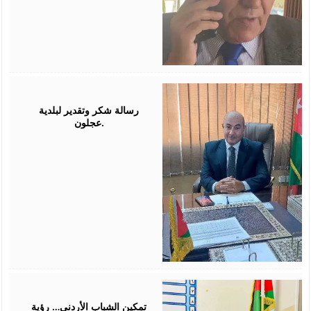
July
26,
2026
رسالة شكر وتقدير لبلدية
عجلون.
July
26,
2026
تمكين الشباب الأردني… رؤية