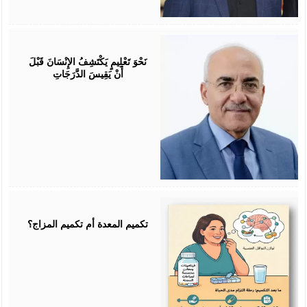
July
25,
2026
نَحْوَ تَعْلِيمٍ يَكْتَشِفُ الإِنْسَانَ قَبْلَ
أَنْ يَقِيسَ الدَّرَجَاتِ
July
25,
2026
تكميم المعدة أم تكميم المزاج؟