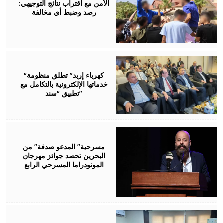
الأمن مع اقتراب نتائج التوجيهي:
رصد وضبط أي مخالفة
August
06,
2026
“كهرباء إربد” تطلق منظومة
خدماتها الإلكترونية بالتكامل مع
تطبيق “سند”
August
06,
2026
مسرحية” المدعو صدفة” من
البحرين تحصد جوائز مهرجان
المونودراما المسرحي الرابع
August
05,