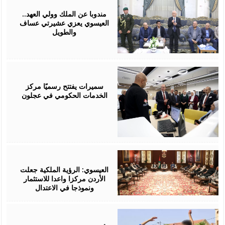
06,
2026
مندوبا عن الملك وولي العهد..
العيسوي يعزي عشيرتي عساف
والطويل
August
06,
2026
سميرات يفتتح رسميًا مركز
الخدمات الحكومي في عجلون
August
06,
2026
العيسوي: الرؤية الملكية جعلت
الأردن مركزا واعدا للاستثمار
ونموذجا في الاعتدال
August
06,
2026