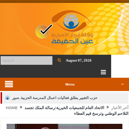
August 07, 2026
Menu
حزب التغيير يطلق فعاليات اعمال المدرسة الحزبية..صور
آخر الأخبار
الاتحاد العام للجمعيات الخيرية:رسالة الملك تجسد
HOME
الجيش يفتح باب التجنيد لحملة البكالوريوس في الحقوق والقانون
التلاحم الوطني وترسخ قيم العطاء
بيان اجتماع عمّان:دعم الوصاية الهاشمية التاريخية على المقدسات