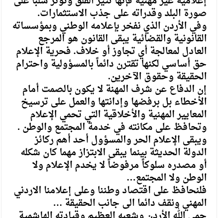
إعلامية غير مهنية فإنها تثير القلق وتؤثر سلباً على
صورة البلد وقدراته على جذب الاستثمارات.
وفي الأردن الذي نفخر بإعلامه الوطني وبمؤسساته
القانونية والقضائية يبقى القانون هو المرجع
العادل لمعالجة أي تجاوز أو خلاف. فحرية الإعلام
حق أساسي لكنها تقترن دائماً بالمسؤولية واحترام
الحقيقة وحقوق الآخرين.
إن الدفاع عن شرف المهنة لا يكون بالصمت أمام
الأخطاء بل برفضها وإدانتها والعمل على ترسيخ
المعايير المهنية والأخلاقية التي تحمي الإعلام
وتحافظ على مكانته في خدمة المجتمع والوطن .
ويبقى الإعلام الحر والمسؤول أحد أهم ركائز
الدولة الحديثة بينما يبقى الابتزاز مهما كان شكله
أو مصدره سلوكاً مرفوضاً لا يخدم الإعلام ولا
الوطن ولا المجتمع…
فلنحافظ على اقتصاد وطننا وعلى إعلامنا الاردني
المهني ونقف دائما الى جانب الحقيقة …
حمى الله الأردن وشعبه العظيم وقيادته الهاشمية