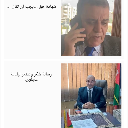
6
شهادة حق …يجب ان تقال …
ي
6
رسالة شكر وتقدير لبلدية
عجلون.