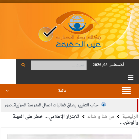
أغسطس 08, 2026
قائمة
حزب التغيير يطلق فعاليات اعمال المدرسة الحزبية..صور
الرئيسية
من هنا و هناك
الابتزاز الإعلامي… خطر على المهنة
الجيش يفتح باب التجنيد لحملة البكالوريوس في الحقوق والقانون
والوطن…
بيان اجتماع عمّان:دعم الوصاية الهاشمية التاريخية على المقدسات