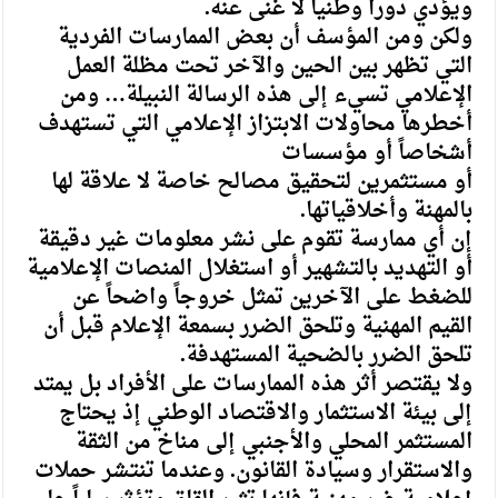
ويؤدي دوراً وطنياً لا غنى عنه.
ولكن ومن المؤسف أن بعض الممارسات الفردية
التي تظهر بين الحين والآخر تحت مظلة العمل
الإعلامي تسيء إلى هذه الرسالة النبيلة… ومن
أخطرها محاولات الابتزاز الإعلامي التي تستهدف
أشخاصاً أو مؤسسات
أو مستثمرين لتحقيق مصالح خاصة لا علاقة لها
بالمهنة وأخلاقياتها.
إن أي ممارسة تقوم على نشر معلومات غير دقيقة
أو التهديد بالتشهير أو استغلال المنصات الإعلامية
للضغط على الآخرين تمثل خروجاً واضحاً عن
القيم المهنية وتلحق الضرر بسمعة الإعلام قبل أن
تلحق الضرر بالضحية المستهدفة.
ولا يقتصر أثر هذه الممارسات على الأفراد بل يمتد
إلى بيئة الاستثمار والاقتصاد الوطني إذ يحتاج
المستثمر المحلي والأجنبي إلى مناخ من الثقة
والاستقرار وسيادة القانون. وعندما تنتشر حملات