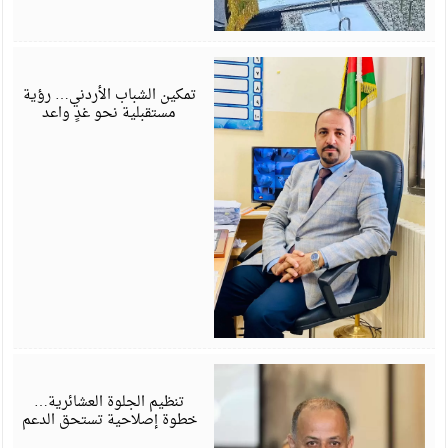
ي
6
تمكين الشباب الأردني… رؤية
مستقبلية نحو غدٍ واعد
ي
6
تنظيم الجلوة العشائرية…
خطوة إصلاحية تستحق الدعم