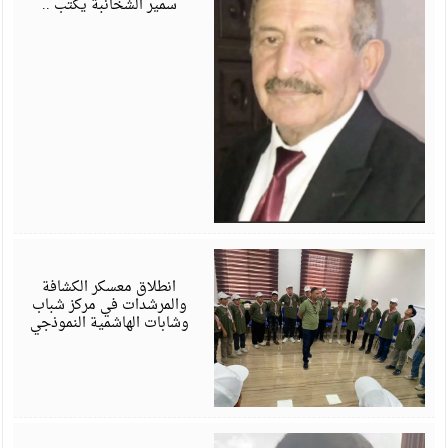
سمير الشخانبة يكتب ..
أ
6
انطلاق معسكر الكشافة
والمرشدات في مركز شباب
وشابات الهاشمية النموذجي
ي