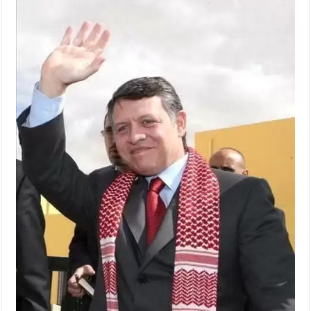
الإسلامية والمسيحية
الأمن يتلف 16 مليون حبة كبتاجون و1480 كغم مواد مخدرة
النواب يقر مشروع تعديل قانون الملكية العقارية
القاضي يلتقي رؤساء تحرير الصحف اليومية ويؤكد حرص مجلس
النواب على شراكة فاعلة مع الإعلام
دعوة المكلفين بخدمة العلم (الدفعة الثالثة) إلى مراجعة منصة خدمة
العلم
الملك يلتقي مجموعة من رفاق السلاح
الملك يتلقى اتصالا هاتفيا من العاهل البحريني
القاضي محمود أحمد فريحات.. مبارك ومزيدا من التوفيق