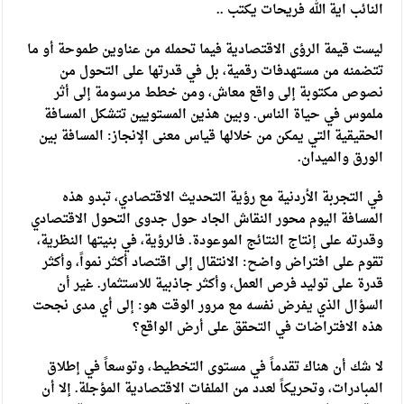
النائب اية الله فريحات يكتب ..
ليست قيمة الرؤى الاقتصادية فيما تحمله من عناوين طموحة أو ما
تتضمنه من مستهدفات رقمية، بل في قدرتها على التحول من
نصوص مكتوبة إلى واقع معاش، ومن خطط مرسومة إلى أثر
ملموس في حياة الناس. وبين هذين المستويين تتشكل المسافة
الحقيقية التي يمكن من خلالها قياس معنى الإنجاز: المسافة بين
الورق والميدان.
في التجربة الأردنية مع رؤية التحديث الاقتصادي، تبدو هذه
المسافة اليوم محور النقاش الجاد حول جدوى التحول الاقتصادي
وقدرته على إنتاج النتائج الموعودة. فالرؤية، في بنيتها النظرية،
تقوم على افتراض واضح: الانتقال إلى اقتصاد أكثر نمواً، وأكثر
قدرة على توليد فرص العمل، وأكثر جاذبية للاستثمار. غير أن
السؤال الذي يفرض نفسه مع مرور الوقت هو: إلى أي مدى نجحت
هذه الافتراضات في التحقق على أرض الواقع؟
لا شك أن هناك تقدماً في مستوى التخطيط، وتوسعاً في إطلاق
المبادرات، وتحريكاً لعدد من الملفات الاقتصادية المؤجلة. إلا أن