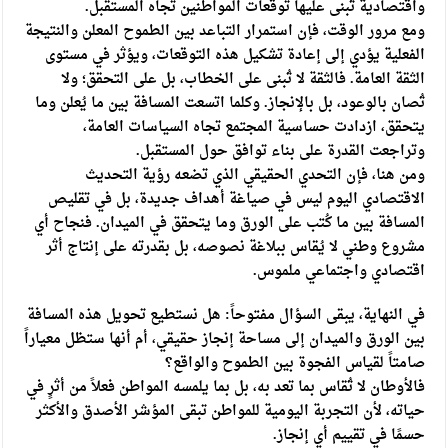
واقتصادية تُبنى عليها توقعات المواطنين تجاه المستقبل.
ومع مرور الوقت، فإن استمرار التباعد بين الطموح المعلن والنتيجة
الفعلية يؤدي إلى إعادة تشكيل هذه التوقعات، ويؤثر في مستوى
الثقة العامة. فالثقة لا تُبنى على الخطاب، بل على التحقق؛ ولا
تُصان بالوعود، بل بالإنجاز. وكلما اتسعت المسافة بين ما يُعلن وما
يتحقق، ازدادت حساسية المجتمع تجاه السياسات العامة،
وتراجعت القدرة على بناء توافق حول المستقبل.
ومن هنا، فإن التحدي الحقيقي الذي تضعه رؤية التحديث
الاقتصادي اليوم ليس في صياغة أهداف جديدة، بل في تقليص
المسافة بين ما كُتب على الورق وما يتحقق في الميدان. فنجاح أي
مشروع وطني لا يُقاس ببلاغة نصوصه، بل بقدرته على إنتاج أثر
اقتصادي واجتماعي ملموس.
في النهاية، يبقى السؤال مفتوحاً: هل نستطيع تحويل هذه المسافة
بين الورق والميدان إلى مساحة إنجاز حقيقي، أم أنها ستظل معياراً
صامتاً لقياس الفجوة بين الطموح والواقع؟
فالأوطان لا تُقاس بما تعد به، بل بما يلمسه المواطن فعلاً من أثرٍ في
حياته، لأن التجربة اليومية للمواطن تبقى المؤشر الأصدق والأكثر
حسمًا في تقييم أي إنجاز.