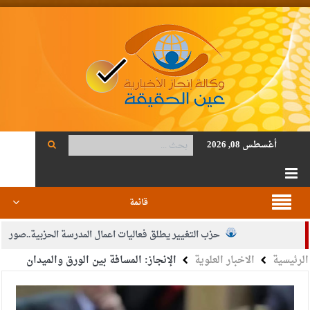
أغسطس 08, 2026
قائمة
حزب التغيير يطلق فعاليات اعمال المدرسة الحزبية..صور
الرئيسية
الاخبار العلوية
الإنجاز: المسافة بين الورق والميدان
الجيش يفتح باب التجنيد لحملة البكالوريوس في الحقوق والقانون
بيان اجتماع عمّان:دعم الوصاية الهاشمية التاريخية على المقدسات