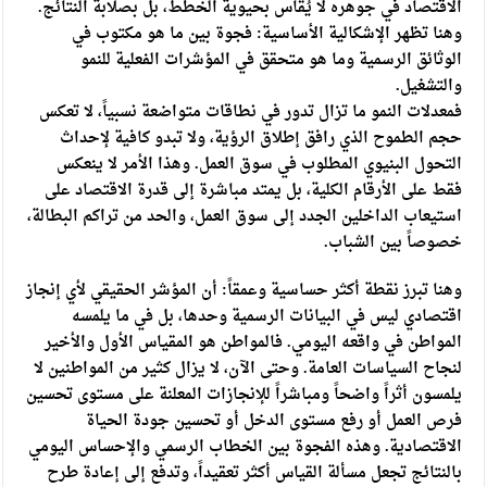
الاقتصاد في جوهره لا يُقاس بحيوية الخطط، بل بصلابة النتائج.
وهنا تظهر الإشكالية الأساسية: فجوة بين ما هو مكتوب في
الوثائق الرسمية وما هو متحقق في المؤشرات الفعلية للنمو
والتشغيل.
فمعدلات النمو ما تزال تدور في نطاقات متواضعة نسبياً، لا تعكس
حجم الطموح الذي رافق إطلاق الرؤية، ولا تبدو كافية لإحداث
التحول البنيوي المطلوب في سوق العمل. وهذا الأمر لا ينعكس
فقط على الأرقام الكلية، بل يمتد مباشرة إلى قدرة الاقتصاد على
استيعاب الداخلين الجدد إلى سوق العمل، والحد من تراكم البطالة،
خصوصاً بين الشباب.
وهنا تبرز نقطة أكثر حساسية وعمقاً: أن المؤشر الحقيقي لأي إنجاز
اقتصادي ليس في البيانات الرسمية وحدها، بل في ما يلمسه
المواطن في واقعه اليومي. فالمواطن هو المقياس الأول والأخير
لنجاح السياسات العامة. وحتى الآن، لا يزال كثير من المواطنين لا
يلمسون أثراً واضحاً ومباشراً للإنجازات المعلنة على مستوى تحسين
فرص العمل أو رفع مستوى الدخل أو تحسين جودة الحياة
الاقتصادية. وهذه الفجوة بين الخطاب الرسمي والإحساس اليومي
بالنتائج تجعل مسألة القياس أكثر تعقيداً، وتدفع إلى إعادة طرح