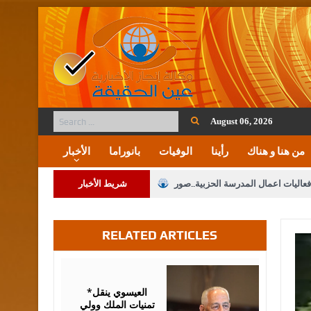
August 06, 2026
من هنا و هناك
رأينا
الوفيات
بانوراما
الأخبار
فعاليات اعمال المدرسة الحزبية..صور
شريط الأخبار
ة على المقدسات الإسلامية والمسيحية
RELATED ARTICLES
 مشروع تعديل قانون الملكية العقارية
الثالثة) إلى مراجعة منصة خدمة العلم
August
06,
2026
 فريحات.. مبارك ومزيدا من التوفيق
*العيسوي ينقل
تمنيات الملك وولي