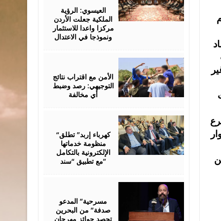
06,
2026
العيسوي: الرؤية
م
الملكية جعلت الأردن
مركزا واعدا للاستثمار
ونموذجا في الاعتدال
نار استفاد
August
06,
ة غير
2026
الأمن مع اقتراب نتائج
التوجيهي: رصد وضبط
أي مخالفة
August
رع
06,
2026
ار
“كهرباء إربد” تطلق
منظومة خدماتها
الإلكترونية بالتكامل
ن
مع تطبيق “سند”
August
06,
2026
مسرحية” المدعو
صدفة” من البحرين
تحصد جوائز مهرجان