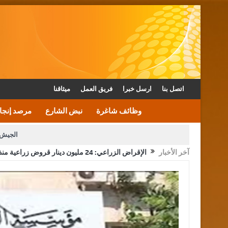
اتصل بنا
ارسل خبرا
فريق العمل
ميثاقنا
وظائف شاغرة
نبض الشارع
مرصد إنجا
الجيش 
آخر الأخبار
الإقراض الزراعي: 24 مليون دينار قروض زراعية منذ بداية العام وحتى نهاية أيار
الأمن يتلف 16 مليون حبة كبتاجون و1480 كغم مواد مخدرة
القاضي يلتقي رؤساء تحرير الصح
الملك يتلقى اتصالا هاتفيا من العاهل البحريني