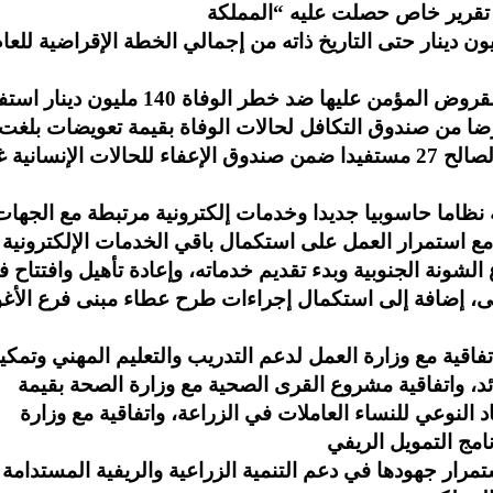
 التقرير أن قيمة التحصيلات بلغت 24 مليون دينار حتى التاريخ ذاته من إجمالي الخطة الإقراضية للعا
وفي جانب الحماية الاجتماعية، بلغت محفظة القروض المؤمن عليها ضد خطر الوفاة 140 مليون دي
 28 ألف مستفيد، فيما استفاد 64 مقترضا من صندوق التكافل لحالات الوفاة بقيمة تعويضات بلغت
286 ألف دينار، إضافة إلى صرف 11 ألف دينار لصالح 27 مستفيدا ضمن صندوق الإعفاء للحالات الإنساني
اما حاسوبيا جديدا وخدمات إلكترونية مرتبطة مع الجهات
الشونة الجنوبية وبدء تقديم خدماته، وإعادة تأهيل وافتتاح ف
، إضافة إلى استكمال إجراءات طرح عطاء مبنى فرع الأغو
اقية مع وزارة العمل لدعم التدريب والتعليم المهني وتمكي
لى 15000 دينار دون فوائد، واتفاقية مشروع القرى الصحية مع وزارة الصحة بقيمة
د النوعي للنساء العاملات في الزراعة، واتفاقية مع وزارة
ر جهودها في دعم التنمية الزراعية والريفية المستدامة