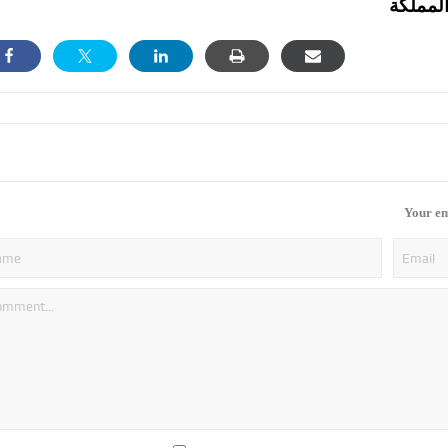
Your em