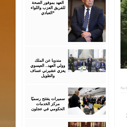
العهد بموفور الصحة
للفريق العزب واللواء
العبادي*
August
06,
2026
مندوبا عن الملك
وولي العهد.. العيسوي
يعزي عشيرتي عساف
والطويل
No 
August
06,
2026
سميرات يفتتح رسميًا
مركز الخدمات
الحكومي في عجلون
 أيار نحو 24
August