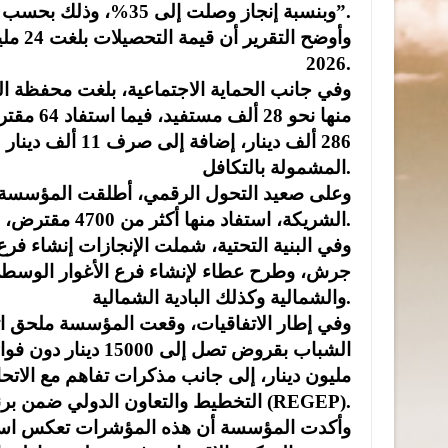
وبنسبة إنجاز وصلت إلى 35%، وذلك بحسب تقرير خاص حصلت عليه “المملكة”.
وأوضح
2026.
منها نحو
المشمولة بالتكافل.
وعلى صعيد التحول الرقمي، أطلقت المؤسسة نظ
الشريكة، استفاد منها أكثر من 4700 مقترض، مع استمرار العمل على استكمال باقي الخدمات الإلكترونية.
وفي البنية التحتية، شملت الإنجازات إنشاء فرع 
جرش، وطرح عطاء لإنشاء فرع الأغوار الوسطى
والشمالية وكذلك البادية الشمالية.
وفي إطار الاتفاقيات، وقعت المؤسسة ملحق اتف
الشباب بقروض تصل إ
مليون دينار، إلى جانب مذكرات تفاهم مع الاتحا
التخطيط والتعاون الدولي ضمن برنامج التمويل الريفي (REGEP).
وأكدت المؤسسة أن هذه المؤشرات تعكس استمرا