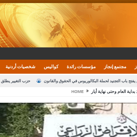
ز
مجتمع إنجاز
مؤسسات رائدة
كواليس
شخصيات أردنية
يفتح باب التجنيد لحملة البكالوريوس في الحقوق والقانون
حزب التغيير يطلق 
HOME
بيان اجتماع عمّان:دعم الوصاية الهاشمية التاريخي
ف اليومية ويؤكد حرص مجلس النواب على شراكة فاعلة مع الإعلام
النواب يقر
الملك يلتقي مجموعة من رفاق السلاح
دعوة المكلفين بخدمة العلم (الدفعة 
القاضي محمود أحمد