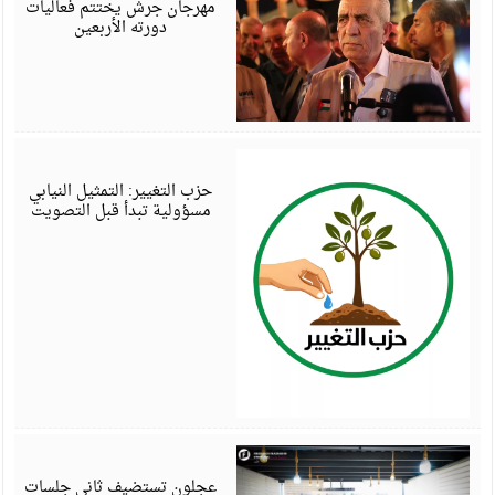
مهرجان جرش يختتم فعاليات
دورته الأربعين
أ
6
حزب التغيير: التمثيل النيابي
مسؤولية تبدأ قبل التصويت
أ
6
عجلون تستضيف ثاني جلسات