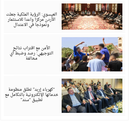
أ
6
العيسوي: الرؤية الملكية جعلت
الأردن مركزا واعدا للاستثمار
ونموذجا في الاعتدال
أ
6
الأمن مع اقتراب نتائج
التوجيهي: رصد وضبط أي
مخالفة
أ
6
“كهرباء إربد” تطلق منظومة
خدماتها الإلكترونية بالتكامل مع
تطبيق “سند”