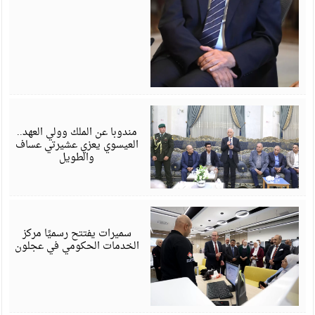
أ
6
مندوبا عن الملك وولي العهد..
العيسوي يعزي عشيرتي عساف
والطويل
أ
6
سميرات يفتتح رسميًا مركز
الخدمات الحكومي في عجلون