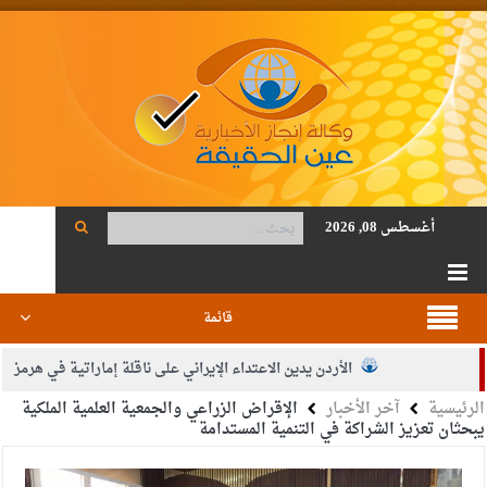
أغسطس 08, 2026
قائمة
الأردن يدين الاعتداء الإيراني على ناقلة إماراتية في هرمز
الرئيسية
آخر الأخبار
الإقراض الزراعي والجمعية العلمية الملكية
الصحة: 1257 شهيدا بغزة منذ وقف النار
يبحثان تعزيز الشراكة في التنمية المستدامة
والدة الزميل أنس المجالي في ذمة الله