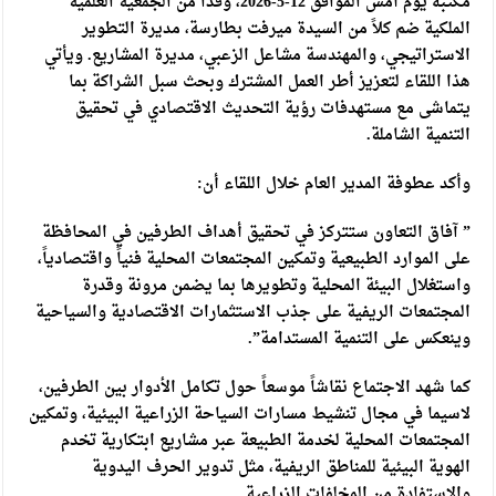
مكتبه يوم أمس الموافق 12-5-2026، وفداً من الجمعية العلمية
الملكية ضم كلاً من السيدة ميرفت بطارسة، مديرة التطوير
الاستراتيجي، والمهندسة مشاعل الزعبي، مديرة المشاريع. ويأتي
هذا اللقاء لتعزيز أطر العمل المشترك وبحث سبل الشراكة بما
يتماشى مع مستهدفات رؤية التحديث الاقتصادي في تحقيق
التنمية الشاملة.
وأكد عطوفة المدير العام خلال اللقاء أن:
” آفاق التعاون ستتركز في تحقيق أهداف الطرفين في المحافظة
على الموارد الطبيعية وتمكين المجتمعات المحلية فنياً واقتصادياً،
واستغلال البيئة المحلية وتطويرها بما يضمن مرونة وقدرة
المجتمعات الريفية على جذب الاستثمارات الاقتصادية والسياحية
وينعكس على التنمية المستدامة”.
كما شهد الاجتماع نقاشاً موسعاً حول تكامل الأدوار بين الطرفين،
لاسيما في مجال تنشيط مسارات السياحة الزراعية البيئية، وتمكين
المجتمعات المحلية لخدمة الطبيعة عبر مشاريع ابتكارية تخدم
الهوية البيئية للمناطق الريفية، مثل تدوير الحرف اليدوية
والاستفادة من المخلفات الزراعية.