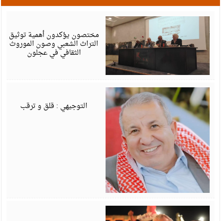
أ
6
مختصون يؤكدون أهمية توثيق
التراث الشعبي وصون الموروث
الثقافي في عجلون
أ
6
التوجيهي : قلق و ترقب
أ
6