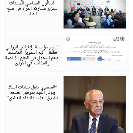
“الصالون السياسي للسيدات”
لتعزيز مشاركة المرأة في صنع
القرار
أ
6
الفاو ومؤسسة الإقراض الزراعي
تطلقان آلية التمويل المختلط
لدعم التحول في النظم الزراعية
والغذائية في الأردن
أ
6
*العيسوي ينقل تمنيات الملك
وولي العهد بموفور الصحة
للفريق العزب واللواء العبادي*