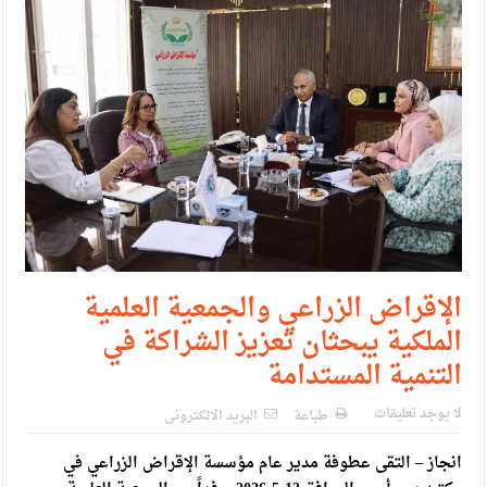
حزب التغيير يطلق فعاليات اعمال المدرسة الحزبية..صور
مدير مهرجان جرش.. نهج ميداني يؤمن بلغة الحوار والشراكة
الإقراض الزراعي والجمعية العلمية
الملكية يبحثان تعزيز الشراكة في
التنمية المستدامة
لا يوجد تعليقات
طباعة
البريد الالكترونى
انجاز – التقى عطوفة مدير عام مؤسسة الإقراض الزراعي في