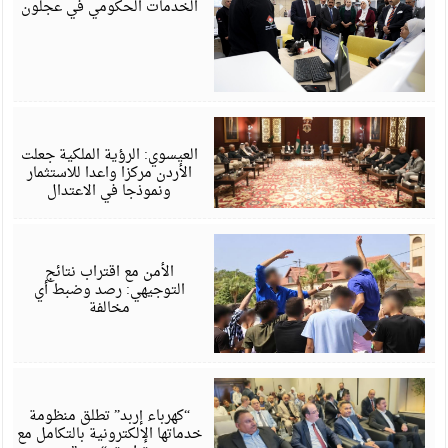
الخدمات الحكومي في عجلون
أ
6
العيسوي: الرؤية الملكية جعلت
الأردن مركزا واعدا للاستثمار
ونموذجا في الاعتدال
أ
6
الأمن مع اقتراب نتائج
التوجيهي: رصد وضبط أي
مخالفة
أ
6
“كهرباء إربد” تطلق منظومة
خدماتها الإلكترونية بالتكامل مع