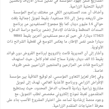
المشاريع ضمن جهود المؤسسة في تمكين سكان الأرياف وتحسين
البنية التحتية الزراعية.
وأضاف أن عدد المستفيدين الكلي من مختلف برامج المؤسسة
حتى تاريخه، وصل إلى 355 مستفيدا، بقيمة تمويل إجمالية بلغت
حوالي 1.6 مليون دينار، كما بلغ مجموع المستفيدين من برنامج
السندات المنظمة وشاشات الإدخال (ضمن برنامج دراسة الدخل)
173423 دينارا، في حين تم دعم مستفيدين آخرين بقيمة 98841
دينارا ضمن نفس الإطار، ما يعكس التوسع في تغطية الشرائح ذات
الأولوية.
وأشار إلى أن المديرية قامت بالترويج لبرنامج القروض دون فوائد
بقيمة 15 الف دينار، بفترة سماح تمتد لعام كامل، حيث استهدف
البرنامج فئات من المزارعين والمنتجين الزراعيين ضمن ظروف
خاصة.
وفي إطار تعزيز التعاون المؤسسي، تم توقيع اتفاقية بين مؤسسة
الإقراض الزراعي وبرنامج الأغذية العالمي، تهدف إلى تمويل
مشاريع زراعية ريادية لأصحاب الدخل المحدود، حيث يستطيع
المتقدمون تعبئة نموذج إلكتروني مخصص لطلب التمويل، مع
وجود منصة إرشادية تساعد على اختيار المشروع الأنسب بناء على
معرفة احتياجات المتقدم الزراعية.