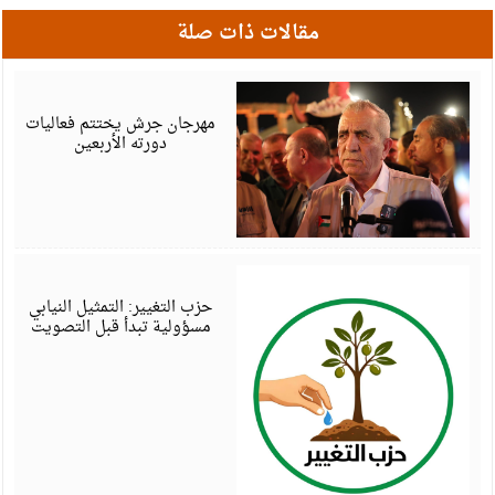
مقالات ذات صلة
أ
6
مهرجان جرش يختتم فعاليات
دورته الأربعين
أ
6
حزب التغيير: التمثيل النيابي
مسؤولية تبدأ قبل التصويت