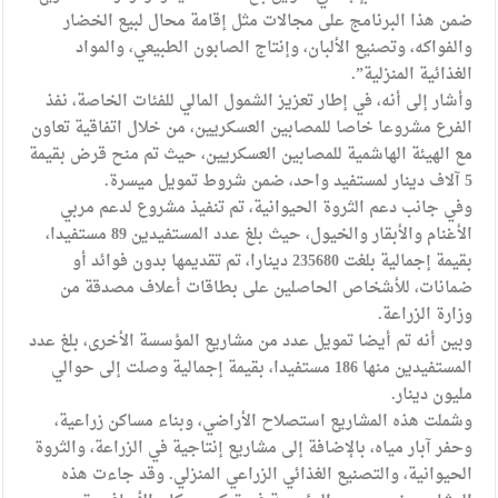
ضمن هذا البرنامج على مجالات مثل إقامة محال لبيع الخضار
والفواكه، وتصنيع الألبان، وإنتاج الصابون الطبيعي، والمواد
الغذائية المنزلية”.
وأشار إلى أنه، في إطار تعزيز الشمول المالي للفئات الخاصة، نفذ
الفرع مشروعا خاصا للمصابين العسكريين، من خلال اتفاقية تعاون
مع الهيئة الهاشمية للمصابين العسكريين، حيث تم منح قرض بقيمة
5 آلاف دينار لمستفيد واحد، ضمن شروط تمويل ميسرة.
وفي جانب دعم الثروة الحيوانية، تم تنفيذ مشروع لدعم مربي
الأغنام والأبقار والخيول، حيث بلغ عدد المستفيدين 89 مستفيدا،
بقيمة إجمالية بلغت 235680 دينارا، تم تقديمها بدون فوائد أو
ضمانات، للأشخاص الحاصلين على بطاقات أعلاف مصدقة من
وزارة الزراعة.
وبين أنه تم أيضا تمويل عدد من مشاريع المؤسسة الأخرى، بلغ عدد
المستفيدين منها 186 مستفيدا، بقيمة إجمالية وصلت إلى حوالي
مليون دينار.
وشملت هذه المشاريع استصلاح الأراضي، وبناء مساكن زراعية،
وحفر آبار مياه، بالإضافة إلى مشاريع إنتاجية في الزراعة، والثروة
الحيوانية، والتصنيع الغذائي الزراعي المنزلي. وقد جاءت هذه