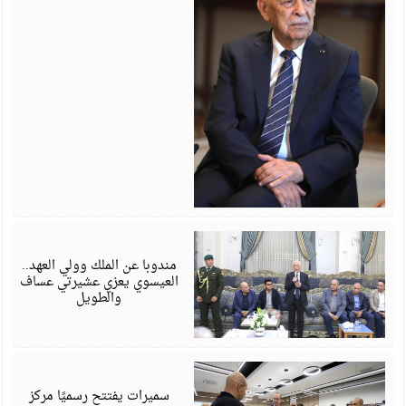
أ
6
مندوبا عن الملك وولي العهد..
العيسوي يعزي عشيرتي عساف
والطويل
أ
6
سميرات يفتتح رسميًا مركز