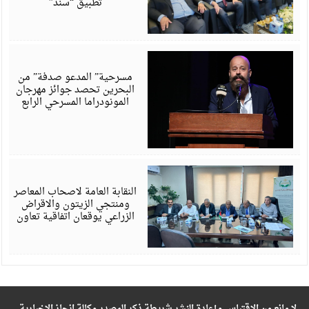
تطبيق “سند”
أ
6
مسرحية” المدعو صدفة” من
البحرين تحصد جوائز مهرجان
المونودراما المسرحي الرابع
أ
6
النقابة العامة لاصحاب المعاصر
ومنتجي الزيتون والاقراض
الزراعي يوقعان اتفاقية تعاون
لا مانع من الاقتباس وإعادة النشر شريطة ذكر المصدر وكالة انجاز الإخبارية –