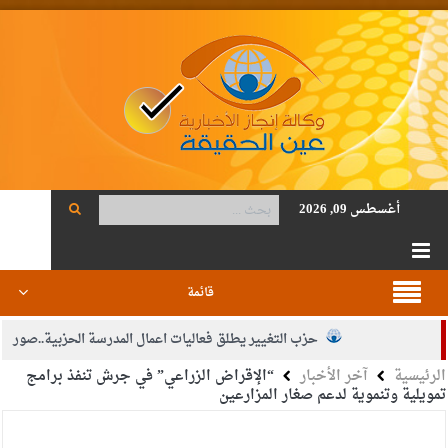
أغسطس 09, 2026
قائمة
حزب التغيير يطلق فعاليات اعمال المدرسة الحزبية..صور
الرئيسية
آخر الأخبار
“الإقراض الزراعي” في جرش تنفذ برامج
الجيش يفتح باب التجنيد لحملة البكالوريوس في الحقوق والقانون
تمويلية وتنموية لدعم صغار المزارعين
بيان اجتماع عمّان:دعم الوصاية الهاشمية التاريخية على المقدسات