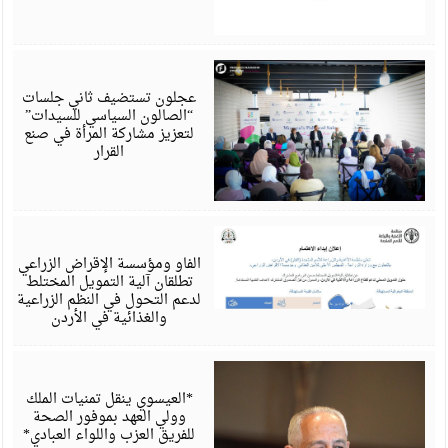
أ
6
عجلون تستضيف ثاني جلسات
“الصالون السياسي للسيدات”
لتعزيز مشاركة المرأة في صنع
القرار
أ
6
الفاو ومؤسسة الإقراض الزراعي
تطلقان آلية التمويل المختلط
لدعم التحول في النظم الزراعية
والغذائية في الأردن
أ
6
*العيسوي ينقل تمنيات الملك
وولي العهد بموفور الصحة
للفريق العزب واللواء العبادي*