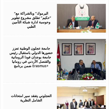
July
28,
2026
“اليرموك” وبالشراكة مع
“حكيم” تطلق مشروع تطوير
وحوسبة ادارة شبكة التأمين
الطبي
July
27,
2026
جامعة عجلون الوطنية تعزز
حضورها الدولي باستقبال رئيس
جامعة بوجدان فودا الرومانية
والقنصل الأردني في رومانيا
ضمن برنامج Erasmus+
July
26,
2026
العجلوني يتفقد سير امتحانات
الشامل النظرية