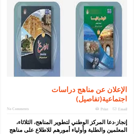
النواب يقر مشروع تعديل قانون الملكية العقارية
تشكيلات إدارية واسعة في الداخلية (اسماء)
القاضي يلتقي رؤساء تحرير الصحف اليومية ويؤكد حرص مجلس النواب
على شراكة فاعلة مع الإعلام
دعوة المكلفين بخدمة العلم (الدفعة الثالثة) إلى مراجعة منصة خدمة
العلم
الملك يلتقي مجموعة من رفاق السلاح
الملك يتلقى اتصالا هاتفيا من العاهل البحريني
الإعلان عن مناهج دراسات
القاضي محمود أحمد فريحات.. مبارك ومزيدا من التوفيق
اجتماعية(تفاصيل)
عارف بيك فريحات.. مبارك وبكم تزهو المناصب
No Comments
Print
Email
إنجاز-دعا المركز الوطني لتطوير المناهج، الثلاثاء،
المعلمين والطلبة وأولياء أمورهم للاطلاع على مناهج