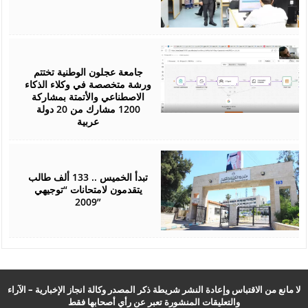
July
25,
2026
جامعة عجلون الوطنية تختتم
ورشة متخصصة في وكلاء الذكاء
الاصطناعي والأتمتة بمشاركة
1200 مشارك من 20 دولة
عربية
July
22,
2026
تبدأ الخميس .. 133 ألف طالب
يتقدمون لامتحانات “توجيهي
2009”
لا مانع من الاقتباس وإعادة النشر شريطة ذكر المصدر وكالة انجاز الإخبارية – الآراء
والتعليقات المنشورة تعبر عن رأي أصحابها فقط