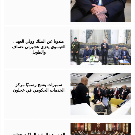
August
06,
2026
مندوبا عن الملك وولي العهد..
العيسوي يعزي عشيرتي عساف
والطويل
August
06,
2026
سميرات يفتتح رسميًا مركز
الخدمات الحكومي في عجلون
August
06,
2026
العيسوي: الرؤية الملكية جعلت