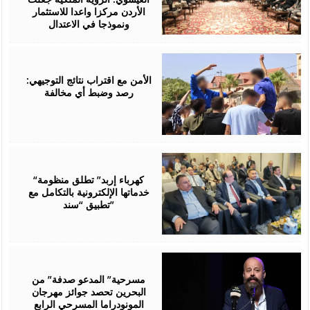
الأردن مركزا واعدا للاستثمار
ونموذجا في الاعتدال
August
06,
2026
الأمن مع اقتراب نتائج التوجيهي:
رصد وضبط أي مخالفة
August
06,
2026
“كهرباء إربد” تطلق منظومة
خدماتها الإلكترونية بالتكامل مع
تطبيق “سند”
August
06,
2026
مسرحية” المدعو صدفة” من
البحرين تحصد جوائز مهرجان
المونودراما المسرحي الرابع