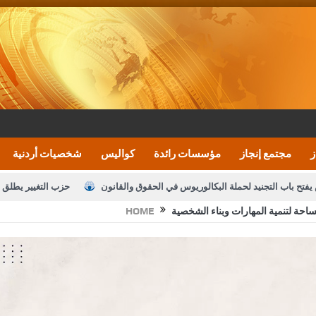
ز
مجتمع إنجاز
مؤسسات رائدة
كواليس
شخصيات أردنية
يفتح باب التجنيد لحملة البكالوريوس في الحقوق والقانون
حزب التغيير يطلق 
احة لتنمية المهارات وبناء الشخصية
HOME
بيان اجتماع عمّان:دعم الوصاية الهاشمية التاريخي
ف اليومية ويؤكد حرص مجلس النواب على شراكة فاعلة مع الإعلام
النواب يقر
الملك يلتقي مجموعة من رفاق السلاح
دعوة المكلفين بخدمة العلم (الدفعة 
القاضي محمود أحمد