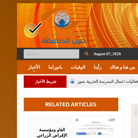
August 07, 2026
من هنا و هناك
رأينا
الوفيات
بانوراما
الأخبار
فعاليات اعمال المدرسة الحزبية..صور
شريط الأخبار
ة على المقدسات الإسلامية والمسيحية
RELATED ARTICLES
 مشروع تعديل قانون الملكية العقارية
الثالثة) إلى مراجعة منصة خدمة العلم
August
07,
2026
 فريحات.. مبارك ومزيدا من التوفيق
الفاو ومؤسسة
الإقراض الزراعي