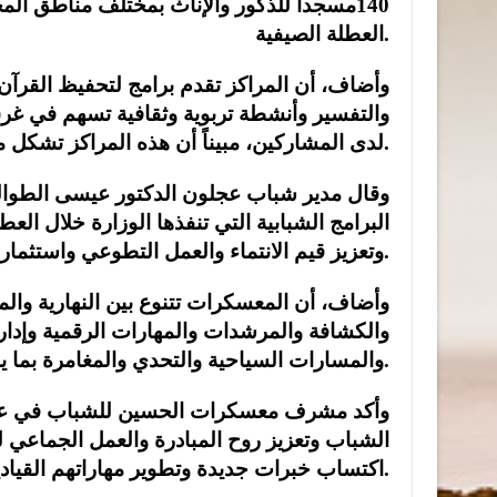
140مسجداً للذكور والإناث بمختلف مناطق الم
العطلة الصيفية.
وأضاف، أن المراكز تقدم برامج لتحفيظ القرآن
والتفسير وأنشطة تربوية وثقافية تسهم في غرس 
لدى المشاركين، مبيناً أن هذه المراكز تشكل مساحة آمنة تجمع بين التعليم والتوجيه والتفاعل الاجتماعي.
وقال مدير شباب عجلون الدكتور عيسى الطوالب
البرامج الشبابية التي تنفذها الوزارة خلال ا
وتعزيز قيم الانتماء والعمل التطوعي واستثمار أوقات الفراغ في أنشطة هادفة.
وأضاف، أن المعسكرات تتنوع بين النهارية وال
والكشافة والمرشدات والمهارات الرقمية وإدارة
والمسارات السياحية والتحدي والمغامرة بما يلبي اهتمامات مختلف الفئات العمرية.
وأكد مشرف معسكرات الحسين للشباب في عجل
الشباب وتعزيز روح المبادرة والعمل الجماعي 
اكتساب خبرات جديدة وتطوير مهاراتهم القيادية والحياتية.