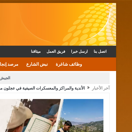
اتصل بنا
ارسل خبرا
فريق العمل
ميثاقنا
وظائف شاغرة
نبض الشارع
مرصد إنجا
الجيش 
آخر الأخبار
الأندية والمراكز والمعسكرات الصيفية في عجلون مس
الأمن يتلف 16 مليون حبة كبتاجون و1480 كغم مواد مخدرة
القاضي يلتقي رؤساء تحرير الصح
الملك يتلقى اتصالا هاتفيا من العاهل البحريني