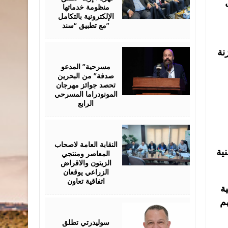
منظومة خدماتها
الإلكترونية بالتكامل
مع تطبيق “سند”
August
نة
06,
2026
مسرحية” المدعو
صدفة” من البحرين
تحصد جوائز مهرجان
المونودراما المسرحي
الرابع
August
05,
2026
النقابة العامة لاصحاب
ية
المعاصر ومنتجي
الزيتون والاقراض
الزراعي يوقعان
اتفاقية تعاون
ة
م
August
05,
2026
سوليدرتي تطلق