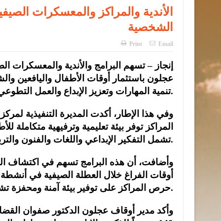
الأندية والمراكز والمعسكرات الصيفي
الشخصية
Print
Email
إنجاز – تسهم البرامج والأندية والمعسكرات 
عجلون باستثمار أوقات الأطفال واليافعين وال
تنمية المهارات وتعزيز الإبداع والعمل التطوعي وبناء الشخصية.
وفي هذا الإطار، أكدت المديرة التنفيذية لمركز ز
المراكز توفر بيئة تعليمية وترفيهية متكاملة ل
تشمل التفكير الإبداعي واللغات والفنون والتربية الإعلامية والمهارات الرقمية.
وأضافت، أن هذه البرامج تسهم في اكتشاف الم
أوقات الفراغ خلال العطلة الصيفية في أنشطة ها
حرص المراكز على توفير بيئة آمنة ومحفزة تشجع على التعلم واكتساب الخبرات الجديدة.
وأكد مدير أوقاف عجلون الدكتور صفوان القضا