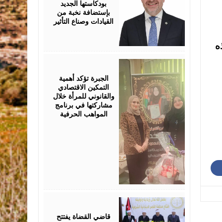
بودكاستها الجديد
بإستضافة نخبة من
القيادات وصناع التأثير
ه
August
05,
2026
الجبرة تؤكد أهمية
التمكين الاقتصادي
والقانوني للمرأة خلال
مشاركتها في برنامج
المواهب الحرفية
August
05,
2026
قاضي القضاة يفتتح