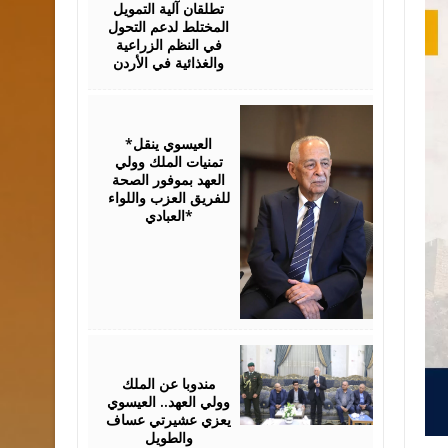
تطلقان آلية التمويل
المختلط لدعم التحول
في النظم الزراعية
والغذائية في الأردن
August
06,
2026
*العيسوي ينقل
تمنيات الملك وولي
العهد بموفور الصحة
للفريق العزب واللواء
العبادي*
August
06,
2026
مندوبا عن الملك
وولي العهد.. العيسوي
يعزي عشيرتي عساف
والطويل