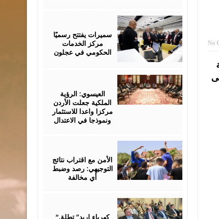
August
06,
2026
سميرات يفتتح رسميًا
مركز الخدمات
No 
الحكومي في عجلون
ى
August
06,
2026
العيسوي: الرؤية
الملكية جعلت الأردن
مركزا واعدا للاستثمار
ونموذجا في الاعتدال
August
06,
2026
الأمن مع اقتراب نتائج
التوجيهي: رصد وضبط
أي مخالفة
August
06,
2026
“كهرباء إربد” تطلق