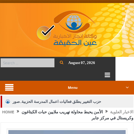
August 07, 2026
Menu
حزب التغيير يطلق فعاليات اعمال المدرسة الحزبية..صور
الاخبار العلوية
الأمن يحبط محاولة تهريب ملايين حبات الكبتاغون
HOME
الجيش يفتح باب التجنيد لحملة البكالوريوس في الحقوق والقانون
وكريستال في مركز جابر
بيان اجتماع عمّان:دعم الوصاية الهاشمية التاريخية على المقدسات