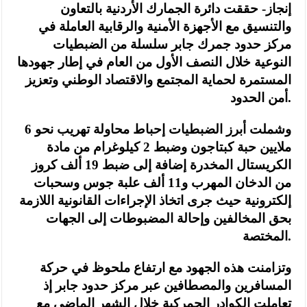
إنجاز- حققت دائرة الجمارك الأردنية بالتعاون
والتنسيق مع الأجهزة الأمنية والرقابية العاملة في
مركز حدود جمرك جابر سلسلة من الضبطيات
النوعية خلال النصف الأول من العام في إطار جهودها
المستمرة لحماية المجتمع والاقتصاد الوطني وتعزيز
أمن الحدود.
وشملت أبرز الضبطيات إحباط محاولة تهريب نحو 6
ملايين حبة كبتاجون وضبط 2 كيلوغرام من مادة
الكريستال المخدرة إضافة إلى ضبط 19 ألف كروز
من الدخان المهرب و11 ألف علبة جوس وسحبات
إلكترونية حيث جرى اتخاذ الإجراءات القانونية اللازمة
بحق المخالفين وإحالة المضبوطات إلى الجهات
المختصة.
وتزامنت هذه الجهود مع ارتفاع ملحوظ في حركة
المسافرين والمصطافين عبر مركز حدود جابر إذ
تعاملت الكوادر الجمركية خلال الشهر الماضي مع