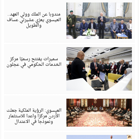
أ
6
مندوبا عن الملك وولي العهد..
العيسوي يعزي عشيرتي عساف
والطويل
أ
6
سميرات يفتتح رسميًا مركز
الخدمات الحكومي في عجلون
أ
6
العيسوي: الرؤية الملكية جعلت
الأردن مركزا واعدا للاستثمار
ونموذجا في الاعتدال
أ