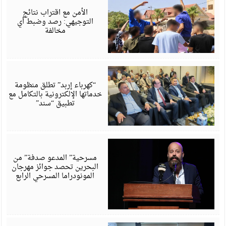
6
الأمن مع اقتراب نتائج
التوجيهي: رصد وضبط أي
مخالفة
أ
6
“كهرباء إربد” تطلق منظومة
خدماتها الإلكترونية بالتكامل مع
تطبيق “سند”
أ
6
مسرحية” المدعو صدفة” من
البحرين تحصد جوائز مهرجان
المونودراما المسرحي الرابع
أ