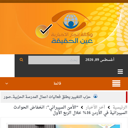
أغسطس 09, 2026
قائمة
حزب التغيير يطلق فعاليات اعمال المدرسة الحزبية..صور
الرئيسية
آخر الأخبار
“الأمن السيبراني”: انخفاض الحوادث
الجيش يفتح باب التجنيد لحملة البكالوريوس في الحقوق والقانون
السيبرانية في الأردن 16% خلال الربع الأول
بيان اجتماع عمّان:دعم الوصاية الهاشمية التاريخية على المقدسات