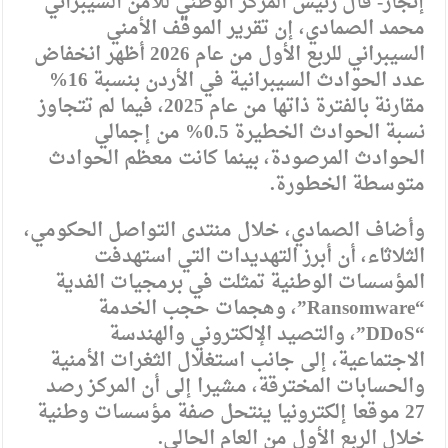
إنجاز- قال رئيس المركز الوطني للأمن السيبراني
محمد الصمادي، إن تقرير الموقف الأمني
السيبراني للربع الأول من عام 2026 أظهر انخفاض
عدد الحوادث السيبرانية في الأردن بنسبة 16%
مقارنة بالفترة ذاتها من عام 2025، فيما لم تتجاوز
نسبة الحوادث الخطيرة 0.5% من إجمالي
الحوادث المرصودة، بينما كانت معظم الحوادث
متوسطة الخطورة.
وأضاف الصمادي، خلال منتدى التواصل الحكومي،
الثلاثاء، أن أبرز التهديدات التي استهدفت
المؤسسات الوطنية تمثلت في برمجيات الفدية
“Ransomware”، وهجمات حجب الخدمة
“DDoS”، والتصيد الإلكتروني والهندسة
الاجتماعية، إلى جانب استغلال الثغرات الأمنية
والحسابات المخترقة، مشيرا إلى أن المركز رصد
27 موقعا إلكترونيا ينتحل صفة مؤسسات وطنية
خلال الربع الأول من العام الحالي.