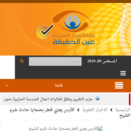
أغسطس 09, 2026
قائمة
حزب التغيير يطلق فعاليات اعمال المدرسة الحزبية..صور
الرئيسية
الاخبار العلوية
الأردن يعزي قطر بضحايا حادث شرم
الجيش يفتح باب التجنيد لحملة البكالوريوس في الحقوق والقانون
الشيخ
بيان اجتماع عمّان:دعم الوصاية الهاشمية التاريخية على المقدسات