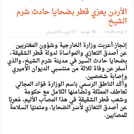
الإسلامية والمسيحية
الأردن يعزي قطر بضحايا حادث شرم
الأمن يتلف 16 مليون حبة كبتاجون و1480 كغم مواد مخدرة
الشيخ
النواب يقر مشروع تعديل قانون الملكية العقارية
لا يوجد تعليقات
طباعة
البريد الالكترونى
القاضي يلتقي رؤساء تحرير الصحف اليومية ويؤكد حرص مجلس
إنجاز-أعربت وزارة الخارجية وشؤون المغتربين
النواب على شراكة فاعلة مع الإعلام
عن أصدق التعازي والمواساة لدولة قطر الشقيقة،
دعوة المكلفين بخدمة العلم (الدفعة الثالثة) إلى مراجعة منصة خدمة
بضحايا حادث السير في مدينة شرم الشيخ، والذي
أسفر عن وفاة ثلاثة من منتسبي الديوان الأميري
العلم
وإصابة شخصين.
الملك يلتقي مجموعة من رفاق السلاح
وأكّد الناطق الرسمي باسم الوزارة فؤاد المجالي
تعاطف المملكة وتضامنها الكامل مع حكومة
الملك يتلقى اتصالا هاتفيا من العاهل البحريني
وشعب قطر الشقيقة في هذا المصاب الأليم، مُعرِبًا
القاضي محمود أحمد فريحات.. مبارك ومزيدا من التوفيق
عن أصدق التعازي لأُسَر الضحايا، ومتمنيًا السلامة
للمصابين.