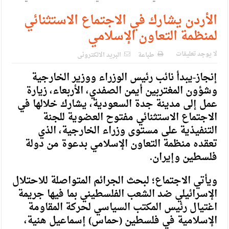
الإسلامية والمسيحية
الأردن يشارك في الاجتماع الاستثنائي
الأمن يتلف 16 مليون حبة كبتاجون و1480 كغم مواد مخدرة
لمنظمة التعاون الإسلامي
النواب يقر مشروع تعديل قانون الملكية العقارية
لا يوجد تعليقات
طباعة
البريد الالكترونى
القاضي يلتقي رؤساء تحرير الصحف اليومية ويؤكد حرص مجلس
إنجاز-يبدأ نائب رئيس الوزراء ووزير الخارجية
النواب على شراكة فاعلة مع الإعلام
وشؤون المغتربين أيمن الصفدي، الأربعاء، زيارة
دعوة المكلفين بخدمة العلم (الدفعة الثالثة) إلى مراجعة منصة خدمة
عمل إلى مدينة جدة السعودية، يشارك خلالها في
الاجتماع الاستثنائي مفتوح العضوية للجنة
العلم
التنفيذية على مستوى وزراء الخارجية، الذي
الملك يلتقي مجموعة من رفاق السلاح
تعقده منظمة التعاون الإسلامي بدعوة من دولة
فلسطين وإيران.
الملك يتلقى اتصالا هاتفيا من العاهل البحريني
القاضي محمود أحمد فريحات.. مبارك ومزيدا من التوفيق
ويأتي الاجتماع؛ لبحث الجرائم المتواصلة للاحتلال
الإسرائيلي ضد الشعب الفلسطيني بما فيها جريمة
اغتيال رئيس المكتب السياسي لحركة المقاومة
الإسلامية في فلسطين (حماس) إسماعيل هنية،