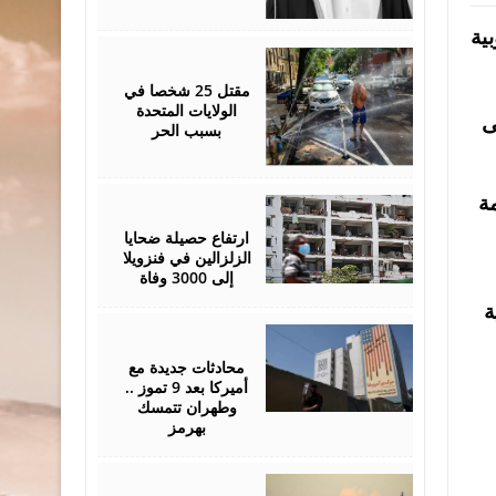
ية
July
05,
2026
مقتل 25 شخصا في
الولايات المتحدة
، على
بسبب الحر
مة
July
05,
2026
ارتفاع حصيلة ضحايا
الزلزالين في فنزويلا
إلى 3000 وفاة
ة
July
02,
2026
محادثات جديدة مع
أميركا بعد 9 تموز ..
وطهران تتمسك
بهرمز
July
01,