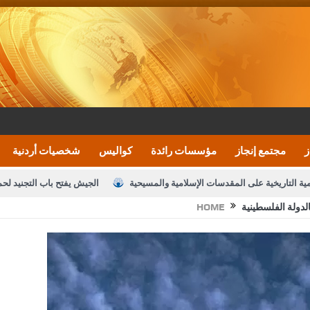
ز
مجتمع إنجاز
مؤسسات رائدة
كواليس
شخصيات أردنية
مية التاريخية على المقدسات الإسلامية والمسيحية
الجيش يفتح باب التجنيد لح
الدولة الفلسطينية
HOME
النواب يقر مشروع تعديل قانون الملكية العقارية
الأمن يتلف 16 مليون حبة كبتاجون و1480 كغم مواد مخدرة
نصة خدمة العلم
القاضي يلتقي رؤساء تحرير الصحف اليومية ويؤكد حرص مجلس ا
رك ومزيدا من التوفيق
الملك يتلقى اتصالا هاتفيا من العاهل البحريني
ا
عارف بيك 