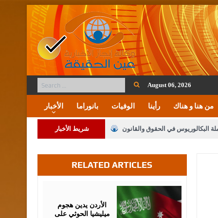
August 06, 2026
من هنا و هناك
رأينا
الوفيات
بانوراما
الأخبار
ملة البكالوريوس في الحقوق والقانون
شريط الأخبار
RELATED ARTICLES
لنواب على شراكة فاعلة مع الإعلام
لملك يلتقي مجموعة من رفاق السلاح
July
23,
2026
فريحات.. مبارك وبكم تزهو المناصب
الأردن يدين هجوم
ميليشيا الحوثي على