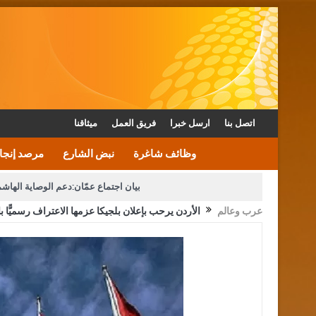
اتصل بنا
ارسل خبرا
فريق العمل
ميثاقنا
وظائف شاغرة
نبض الشارع
مرصد إنجا
بيان اجتماع عمّان:دعم الوصاية الهاش
عرب وعالم
الأردن يرحب بإعلان بلجيكا عزمها الاعتراف رسميًّا ب
دعوة المكلفين بخدمة العلم (الدفعة الثالثة) إلى مراجعة م
القاضي محمود أحمد فريحات.. مبا