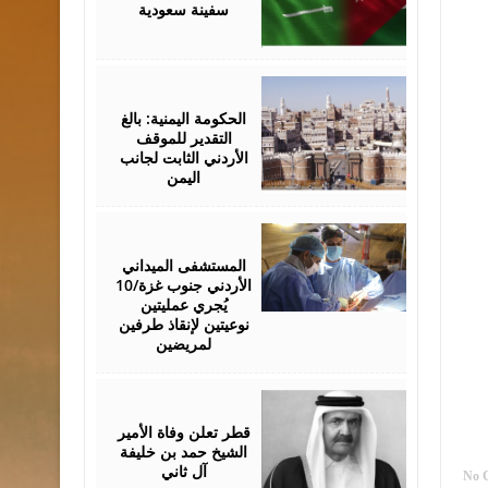
سفينة سعودية
July
18,
2026
الحكومة اليمنية: بالغ
التقدير للموقف
الأردني الثابت لجانب
اليمن
July
15,
2026
المستشفى الميداني
الأردني جنوب غزة/10
يُجري عمليتين
نوعيتين لإنقاذ طرفين
لمريضين
July
12,
2026
قطر تعلن وفاة الأمير
الشيخ حمد بن خليفة
آل ثاني
No 