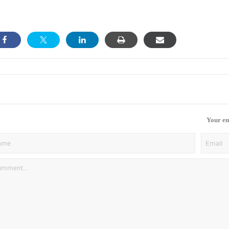
Your em