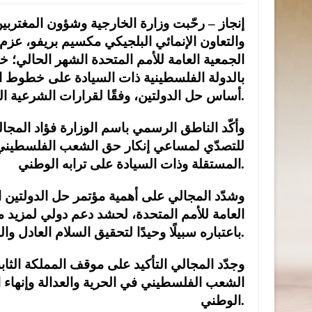
إنجاز – رحّبت وزارة الخارجية وشؤون المغتربين
والتعاون الإنمائي البلجيكي مكسيم بريفو، عزم ب
الجمعية العامة للأمم المتحدة الشهر الحالي؛ خ
أساس حل الدولتين، وفقًا لقرارات الشرعية الدولية ومبادرة السلام العربية.
وأكّد الناطق الرسمي باسم الوزارة فؤاد المجال
للتصدّي لمساعي إنكار حق الشعب الفلسطيني غ
المستقلة وذات السيادة على ترابه الوطني.
وشدّد المجالي على أهمية مؤتمر حل الدولتين 
العامة للأمم المتحدة، لحشد دعم دولي لمزيد 
باعتباره سبيلًا وحيدًا لتحقيق السلام العادل والشامل الذي يضمن الأمن والاستقرار في المنطقة.
وجدّد المجالي التأكيد على موقف المملكة الثا
الشعب الفلسطيني في الحرية والعدالة وإنهاء ا
الوطني.