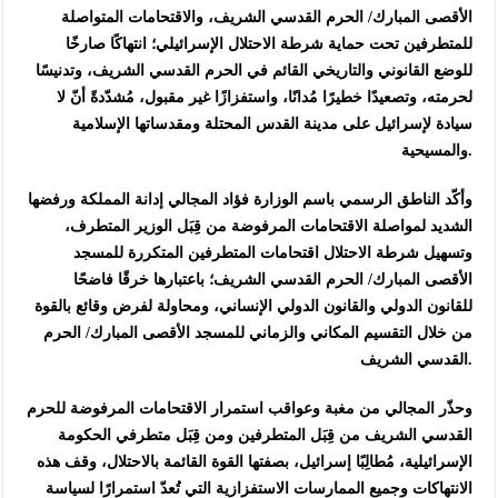
الأقصى المبارك/ الحرم القدسي الشريف، والاقتحامات المتواصلة
للمتطرفين تحت حماية شرطة الاحتلال الإسرائيلي؛ انتهاكًا صارخًا
للوضع القانوني والتاريخي القائم في الحرم القدسي الشريف، وتدنيسًا
لحرمته، وتصعيدًا خطيرًا مُدانًا، واستفزازًا غير مقبول، مُشدّدةً أنّ لا
سيادة لإسرائيل على مدينة القدس المحتلة ومقدساتها الإسلامية
والمسيحية.
وأكّد الناطق الرسمي باسم الوزارة فؤاد المجالي إدانة المملكة ورفضها
الشديد لمواصلة الاقتحامات المرفوضة من قِبَل الوزير المتطرف،
وتسهيل شرطة الاحتلال اقتحامات المتطرفين المتكررة للمسجد
الأقصى المبارك/ الحرم القدسي الشريف؛ باعتبارها خرقًا فاضحًا
للقانون الدولي والقانون الدولي الإنساني، ومحاولة لفرض وقائع بالقوة
من خلال التقسيم المكاني والزماني للمسجد الأقصى المبارك/ الحرم
القدسي الشريف.
وحذّر المجالي من مغبة وعواقب استمرار الاقتحامات المرفوضة للحرم
القدسي الشريف من قِبَل المتطرفين ومن قِبَل متطرفي الحكومة
الإسرائيلية، مُطالِبًا إسرائيل، بصفتها القوة القائمة بالاحتلال، وقف هذه
الانتهاكات وجميع الممارسات الاستفزازية التي تُعدّ استمرارًا لسياسة