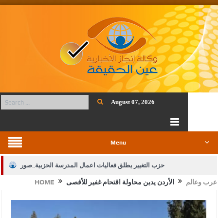
August 07, 2026
Menu
حزب التغيير يطلق فعاليات اعمال المدرسة الحزبية..صور
عرب وعالم
الأردن يدين محاولة اقتحام غفير للأقصى
HOME
الجيش يفتح باب التجنيد لحملة البكالوريوس في الحقوق والقانون
بيان اجتماع عمّان:دعم الوصاية الهاشمية التاريخية على المقدسات