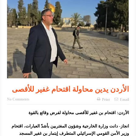
الإسلامية والمسيحية
الأمن يتلف 16 مليون حبة كبتاجون و1480 كغم مواد مخدرة
النواب يقر مشروع تعديل قانون الملكية العقارية
القاضي يلتقي رؤساء تحرير الصحف اليومية ويؤكد حرص مجلس النواب
على شراكة فاعلة مع الإعلام
دعوة المكلفين بخدمة العلم (الدفعة الثالثة) إلى مراجعة منصة خدمة
العلم
الملك يلتقي مجموعة من رفاق السلاح
الأردن يدين محاولة اقتحام غفير للأقصى
الملك يتلقى اتصالا هاتفيا من العاهل البحريني
No Comments
Print
Email
القاضي محمود أحمد فريحات.. مبارك ومزيدا من التوفيق
الأردن: اقتحام بن غفير للأقصى محاولة لفرض وقائع بالقوة
انجاز- دانت وزارة الخارجية وشؤون المغتربين بأشدّ العبارات، اقتحام
وزير الأمن القومي الإسرائيلي المتطرف إيتمار بن غفير المسجد