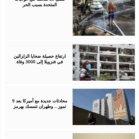
المتحدة بسبب الحر
July
05,
2026
ارتفاع حصيلة ضحايا الزلزالين
في فنزويلا إلى 3000 وفاة
July
02,
2026
محادثات جديدة مع أميركا بعد 9
تموز .. وطهران تتمسك بهرمز
July
01,