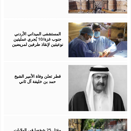
July
15,
2026
المستشفى الميداني الأردني
جنوب غزة/10 يُجري عمليتين
نوعيتين لإنقاذ طرفين لمريضين
July
12,
2026
قطر تعلن وفاة الأمير الشيخ
حمد بن خليفة آل ثاني
July
05,
2026
مقتل 25 شخصا في الولايات