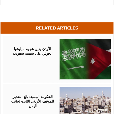
RELATED ARTICLES
July
23,
2026
الأردن يدين هجوم ميليشيا
الحوثي على سفينة سعودية
July
18,
2026
الحكومة اليمنية: بالغ التقدير
للموقف الأردني الثابت لجانب
اليمن