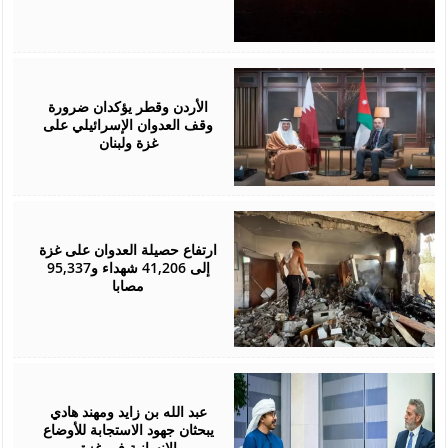
November
17,
2024
الأردن وقطر يؤكدان ضرورة
وقف العدوان الإسرائيلي على
غزة ولبنان
September
15,
2024
ارتفاع حصيلة العدوان على غزة
إلى 41,206 شهداء و95,337
مصابا
September
05,
2024
عبد الله بن زايد ومهند هادي
يبحثان جهود الاستجابة للأوضاع
الإنسانية في غزة