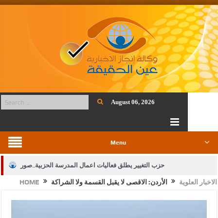
August 06, 2026
Menu
حزب التغيير يطلق فعاليات اعمال المدرسة الحزبية..صور
الاخبار العلوية
الأردن: الاقصى لا يقبل القسمة ولا الشراكة
HOME
الجيش يفتح باب التجنيد لحملة البكالوريوس في الحقوق والقانون
بيان اجتماع عمّان:دعم الوصاية الهاشمية التاريخية على المقدسات