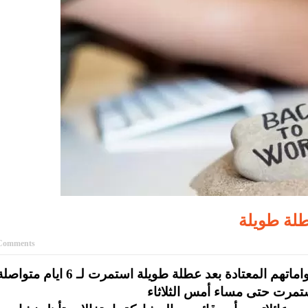
طلة طويلة
Comments
إنجاز-يعود العديد من الاردنيين، إلى أعمالهم ودواماتهم المعتادة بعد عطلة طويلة استمرت لـ 6 اي