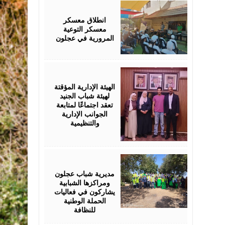
August
04,
2026
انطلاق معسكر
معسكر التوعية
المرورية في عجلون
August
04,
2026
الهيئة الإدارية المؤقتة
لهيئة شباب الجنيد
تعقد اجتماعًا لمتابعة
الجوانب الإدارية
والتنظيمية
August
04,
2026
مديرية شباب عجلون
ومراكزها الشبابية
يشاركون في فعاليات
الحملة الوطنية
للنظافة