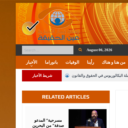
August 06, 2026
من هنا و هناك
رأينا
الوفيات
بانوراما
الأخبار
ملة البكالوريوس في الحقوق والقانون
شريط الأخبار
RELATED ARTICLES
لنواب على شراكة فاعلة مع الإعلام
لملك يلتقي مجموعة من رفاق السلاح
August
06,
2026
فريحات.. مبارك وبكم تزهو المناصب
مسرحية” المدعو
صدفة” من البحرين