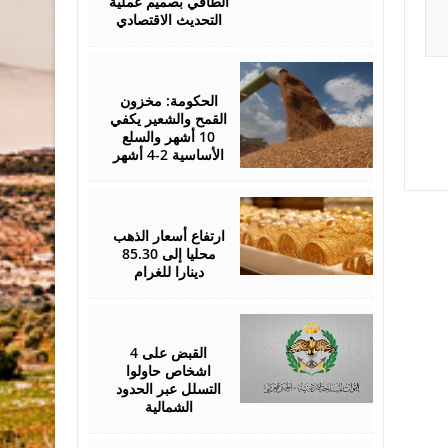
الطاقي بصميم عملية
التحديث الاقتصادي
August
05,
2026
الحكومة: مخزون
القمح والشعير يكفي
10 أشهر والسلع
الأساسية 2-4 أشهر
August
05,
2026
ارتفاع أسعار الذهب
محليا إلى 85.30
دينارا للغرام
August
05,
2026
القبض على 4
اشخاص حاولوا
التسلل عبر الحدود
الشمالية