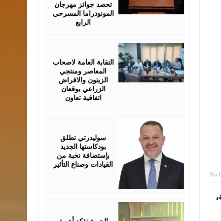
تحصد جوائز مهرجان
المونودراما المسرحي
الرابع
August
05,
2026
النقابة العامة لاصحاب
المعاصر ومنتجي
الزيتون والاقراض
الزراعي يوقعان
اتفاقية تعاون
August
05,
2026
سوليدرتي تطلق
بودكاستها الجديد
بإستضافة نخبة من
القيادات وصناع التأثير
No 
ام متواصلة،
August
05,
2026
الجبرة تؤكد أهمية