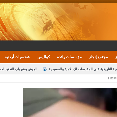
ز
مجتمع إنجاز
مؤسسات رائدة
كواليس
شخصيات أردنية
مية التاريخية على المقدسات الإسلامية والمسيحية
الجيش يفتح باب التجنيد لح
HOM
النواب يقر مشروع تعديل قانون الملكية العقارية
الأمن يتلف 16 مليون حبة كبتاجون و1480 كغم مواد مخدرة
نصة خدمة العلم
القاضي يلتقي رؤساء تحرير الصحف اليومية ويؤكد حرص مجلس ا
رك ومزيدا من التوفيق
الملك يتلقى اتصالا هاتفيا من العاهل البحريني
ا
عارف بيك 