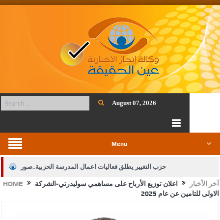
August 07, 2026
Menu
حزب التغيير يطلق فعاليات اعمال المدرسة الحزبية..صور
آخر الأخبار
اعلان توزيع الأرباح على مساهمي سوليدرتي-الشركة
HOME
الجيش يفتح باب التجنيد لحملة البكالوريوس في الحقوق والقانون
الاولى للتامين عن عام 2025
بيان اجتماع عمّان:دعم الوصاية الهاشمية التاريخية على المقدسات