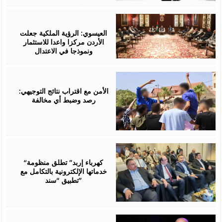
August
06,
2026
العيسوي: الرؤية الملكية جعلت
الأردن مركزا واعدا للاستثمار
ونموذجا في الاعتدال
August
06,
2026
الأمن مع اقتراب نتائج التوجيهي:
رصد وضبط أي مخالفة
August
06,
2026
“كهرباء إربد” تطلق منظومة
خدماتها الإلكترونية بالتكامل مع
تطبيق “سند”
August