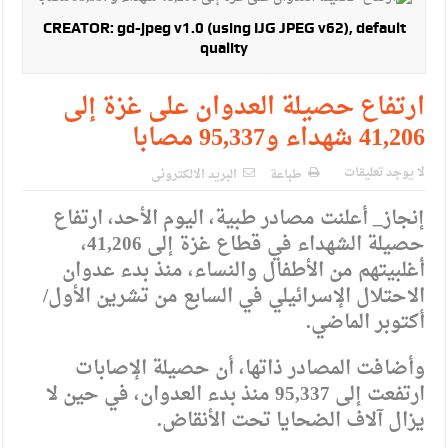
CREATOR: gd-jpeg v1.0 (using IJG JPEG v62), default
quality
ارتفاع حصيلة العدوان على غزة إلى
41,206 شهداء و95,337 مصابا
لا يوجد تعليقات
طباعة
البريد الالكترونى
إنجاز_ أعلنت مصادر طبية، اليوم الأحد، ارتفاع
حصيلة الشهداء في قطاع غزة إلى 41,206،
أغلبيتهم من الأطفال والنساء، منذ بدء عدوان
الاحتلال الإسرائيلي في السابع من تشرين الأول/
أكتوبر الماضي.
وأضافت المصادر ذاتها، أن حصيلة الإصابات
ارتفعت إلى 95,337 منذ بدء العدوان، في حين لا
يزال آلاف الضحايا تحت الأنقاض.