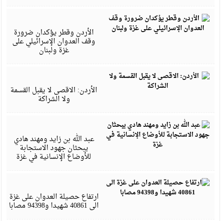
ن
4
الأردن وقطر يؤكدان ضرورة
وقف العدوان الإسرائيلي على
غزة ولبنان
س
4
الأردن: الاقصى لا يقبل القسمة
ولا الشراكة
س
4
عبد الله بن زايد ومهند هادي
يبحثان جهود الاستجابة
للأوضاع الإنسانية في غزة
س
4
ارتفاع حصيلة العدوان على غزة
الى 40861 شهيدا و94398 مصابا