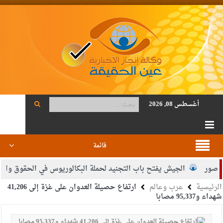
أغسطس 08, 2026
قائمة
ر
الجيش يفتح باب التجنيد لحملة البكالوريوس في الحقوق والقانون
الرئيسية
عرب وعالم
ارتفاع حصيلة العدوان على غزة إلى 41,206
اضي محمود أحمد فريحات.. مبارك ومزيدا من التوفيق
شهداء و95,337 مصابا