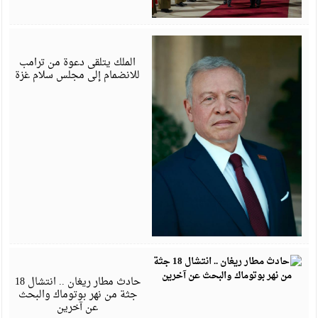
ي
6
الملك يتلقى دعوة من ترامب
للانضمام إلى مجلس سلام غزة
ي
5
حادث مطار ريغان .. انتشال 18
جثة من نهر بوتوماك والبحث
عن آخرين