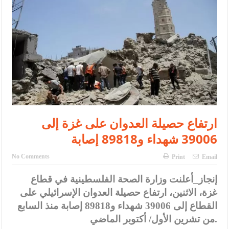
الإسلامية والمسيحية
الأمن يتلف 16 مليون حبة كبتاجون و1480 كغم مواد مخدرة
النواب يقر مشروع تعديل قانون الملكية العقارية
القاضي يلتقي رؤساء تحرير الصحف اليومية ويؤكد حرص مجلس النواب
على شراكة فاعلة مع الإعلام
دعوة المكلفين بخدمة العلم (الدفعة الثالثة) إلى مراجعة منصة خدمة
ارتفاع حصيلة العدوان على غزة إلى
العلم
39006 شهداء و89818 إصابة
الملك يلتقي مجموعة من رفاق السلاح
No Comments
Print
Email
الملك يتلقى اتصالا هاتفيا من العاهل البحريني
القاضي محمود أحمد فريحات.. مبارك ومزيدا من التوفيق
إنجاز_أعلنت وزارة الصحة الفلسطينية في قطاع
غزة، الاثنين، ارتفاع حصيلة العدوان الإسرائيلي على
القطاع إلى 39006 شهداء و89818 إصابة منذ السابع
من تشرين الأول/ أكتوبر الماضي.