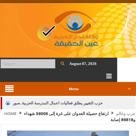
August 07, 2026
Menu
حزب التغيير يطلق فعاليات اعمال المدرسة الحزبية..صور
عرب وعالم
ارتفاع حصيلة العدوان على غزة إلى 39006 شهداء
HOME
الجيش يفتح باب التجنيد لحملة البكالوريوس في الحقوق والقانون
و89818 إصابة
بيان اجتماع عمّان:دعم الوصاية الهاشمية التاريخية على المقدسات