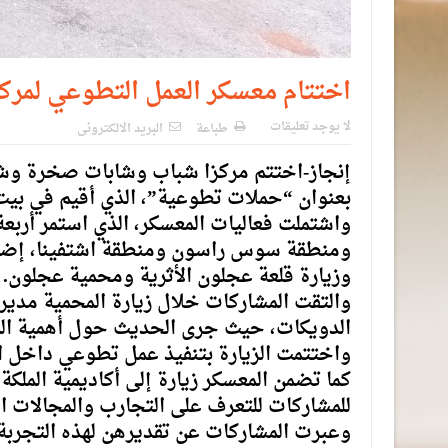
اختتام معسكر العمل التطوعي لمر
لا يوجد تعليقات
طباعة
البريد الالكترونى
إنجاز-اختتم مركزا شباب وشابات صخرة وشا
بعنوان “حملات تطوعية”، الذي أقيم في بيت شباب عجلون، بمشا
واشتملت فعاليات المعسكر، الذي استمر أرب
ومنطقة سوس راسون ومنطقة اشتفينا، إضافة 
وزيارة قلعة عجلون الأثرية ومحمية عجلون.
والتقت المشاركات خلال زيارة المحمية مدير
الدويكات، حيث جرى الحديث حول أهمية المحا
واختتمت الزيارة بتنفيذ عمل تطوعي داخل ا
كما تضمن المعسكر زيارة إلى أكاديمية الملك
للمشاركات للتعرف على التجارب والمجالات ال
وعبرت المشاركات عن تقديرهن لهذه التجربة