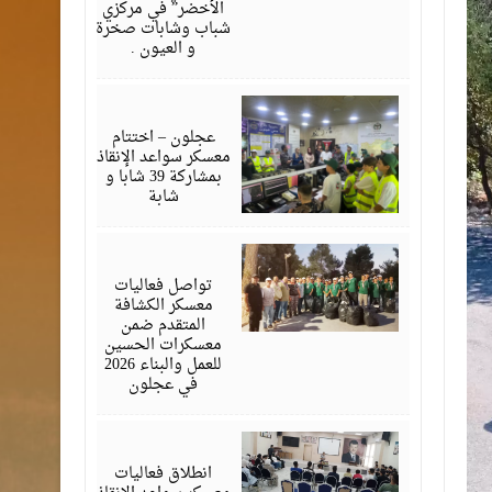
الأخضر” في مركزي
شباب وشابات صخرة
و العيون .
أغسطس
07,
2026
عجلون – اختتام
معسكر سواعد الإنقاذ
بمشاركة 39 شابا و
شابة
أغسطس
05,
2026
تواصل فعاليات
معسكر الكشافة
المتقدم ضمن
معسكرات الحسين
للعمل والبناء 2026
في عجلون
أغسطس
03,
2026
انطلاق فعاليات