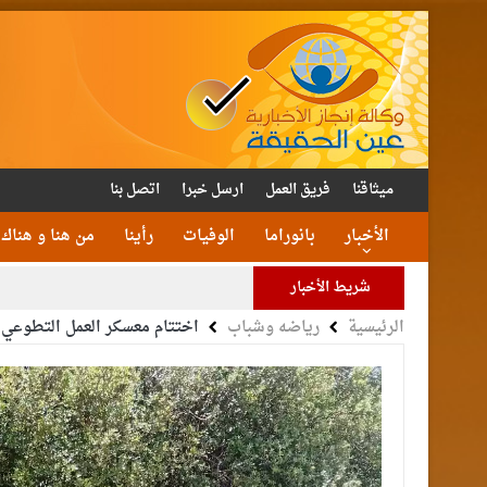
ميثاقنا
فريق العمل
ارسل خبرا
اتصل بنا
الأخبار
بانوراما
الوفيات
رأينا
من هنا و هناك
شريط الأخبار
الرئيسية
رياضه وشباب
اختتام معسكر العمل التطوعي
عدي بيك الفريحات قاضي