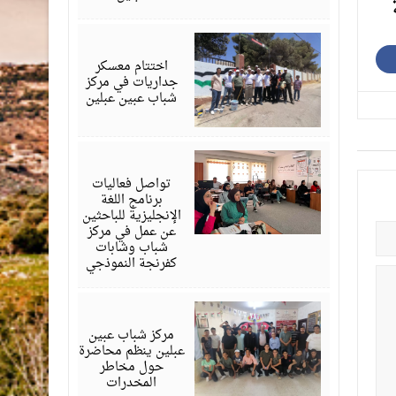
يوليو
29,
2026
اختتام معسكر
جداريات في مركز
شباب عبين عبلين
يوليو
28,
2026
تواصل فعاليات
برنامج اللغة
الإنجليزية للباحثين
عن عمل في مركز
شباب وشابات
كفرنجة النموذجي
يوليو
28,
2026
مركز شباب عبين
عبلين ينظم محاضرة
حول مخاطر
المخدرات