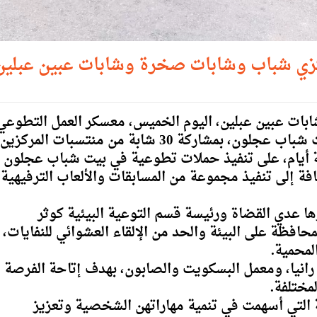
كزي شباب وشابات صخرة وشابات عبين عبلين
بات عبين عبلين، اليوم الخميس، معسكر العمل التطوعي
ركة 30 شابة من منتسبات المركزين.
عة أيام، على تنفيذ حملات تطوعية في بيت شباب عجلون
إلى تنفيذ مجموعة من المسابقات والألعاب الترفيهية،
ها عدي القضاة ورئيسة قسم التوعية البيئية كوثر
فظة على البيئة والحد من الإلقاء العشوائي للنفايات،
لمحمية.
ة رانيا، ومعمل البسكويت والصابون، بهدف إتاحة الفرصة
مختلفة.
 التي أسهمت في تنمية مهاراتهن الشخصية وتعزيز