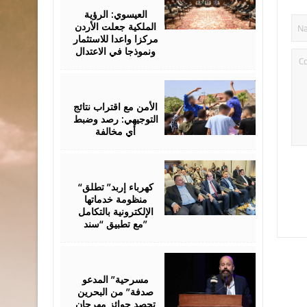
06,
2026
العيسوي: الرؤية
الملكية جعلت الأردن
مركزا واعدا للاستثمار
ونموذجا في الاعتدال
August
06,
2026
الأمن مع اقتراب نتائج
التوجيهي: رصد وضبط
أي مخالفة
August
06,
2026
“كهرباء إربد” تطلق
منظومة خدماتها
الإلكترونية بالتكامل
مع تطبيق “سند”
August
06,
2026
مسرحية” المدعو
صدفة” من البحرين
تحصد جوائز مهرجان