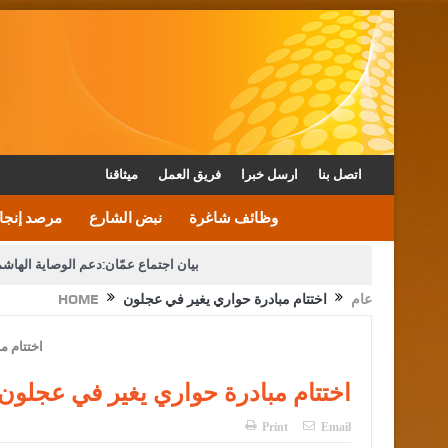
اتصل بنا
ارسل خبرا
فريق العمل
ميثاقنا
وظائف شاغرة
نبض الشارع
مرصد إنجا
بيان اجتماع عمّان:دعم الوصاية الهاش
عام
اختتام مبادرة حواري يغير في عجلون
HOME
دعوة المكلفين بخدمة العلم (الدفعة الثالثة) إلى مراجعة م
القاضي محمود أحمد فريحات.. مبا
اختتام مبادرة حواري يغير في عجلون
Print
Email