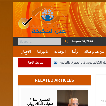
August 06, 2026
من هنا و هناك
رأينا
الوفيات
بانوراما
الأخبار
ملة البكالوريوس في الحقوق والقانون
شريط الأخبار
RELATED ARTICLES
لنواب على شراكة فاعلة مع الإعلام
لملك يلتقي مجموعة من رفاق السلاح
August
06,
2026
فريحات.. مبارك وبكم تزهو المناصب
*العيسوي ينقل
No 
تمنيات الملك وولي