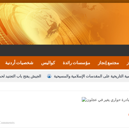
ز
مجتمع إنجاز
مؤسسات رائدة
كواليس
شخصيات أردنية
مية التاريخية على المقدسات الإسلامية والمسيحية
الجيش يفتح باب التجنيد لح
النواب يقر مشروع تعديل قانون الملكية العقارية
الأمن يتلف 16 مليون حبة كبتاجون و1480 كغم مواد مخدرة
نصة خدمة العلم
القاضي يلتقي رؤساء تحرير الصحف اليومية ويؤكد حرص مجلس ا
رك ومزيدا من التوفيق
الملك يتلقى اتصالا هاتفيا من العاهل البحريني
ا
عارف بيك 
Comments