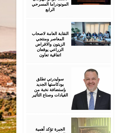
المونودراما المسرحي
الرابع
August
05,
2026
النقابة العامة لاصحاب
المعاصر ومنتجي
الزيتون والاقراض
الزراعي يوقعان
اتفاقية تعاون
August
05,
2026
سوليدرتي تطلق
بودكاستها الجديد
بإستضافة نخبة من
القيادات وصناع التأثير
August
05,
2026
الجبرة تؤكد أهمية