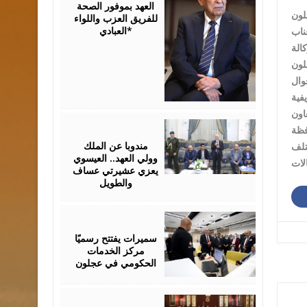
العهد بموفور الصحة
لون
للفريق العزب واللواء
العبادي*
ناب
الة
وتعريفها بقانون 308 وقانون الاحوال
اون
August
06,
2026
مندوبا عن الملك
ختلف
وولي العهد.. العيسوي
لات
يعزي عشيرتي عساف
والطويل
August
06,
2026
سميرات يفتتح رسميًا
مركز الخدمات
الحكومي في عجلون
August