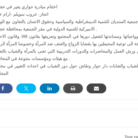
اختتام مبادرة حواري يغير في عج
انجاز- عروب سويلم -ارام ع
جمعية السنديان للتنمية الديمقراطية والسياسية وحقوق الانسان بالتعاون مع الوك
الاميركية للتنمية الدولية في مقر الجمعية بمحافظة عجلون .
واشار المحامي عمر خليل الى اهمية معرفة المرأة بحقوقها وواجباتها ومساندتها لتفعيل دورها في المجتمع 
رش العمل والمحاضرات والدورات التدريبية التي تعنى بالمرأة والشباب بالتع
مع هيئات ومؤسسات متنوعة في المحافظة .
يام و شارك بها عدد من الشباب والشابات دار حوار ونقاش حول دور الشباب في احداث التغيير في م
المجا
Your em