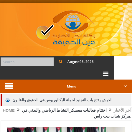
August 06, 2026
Menu
الجيش يفتح باب التجنيد لحملة البكالوريوس في الحقوق والقانون
آخر الأخبار
اختتام فعاليات معسكر النشاط الرياضي والبدني في
HOME
بيان اجتماع عمّان:دعم الوصاية الهاشمية التاريخية على المقدسات
مركز شباب بيت راس.
الإسلامية والمسيحية