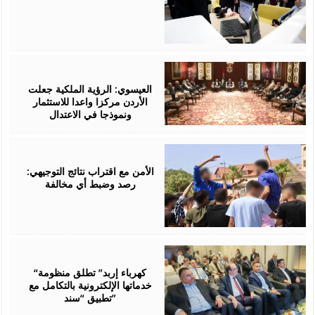
August
06,
2026
العيسوي: الرؤية الملكية جعلت
الأردن مركزا واعدا للاستثمار
ونموذجا في الاعتدال
August
06,
2026
الأمن مع اقتراب نتائج التوجيهي:
رصد وضبط أي مخالفة
August
06,
2026
“كهرباء إربد” تطلق منظومة
خدماتها الإلكترونية بالتكامل مع
تطبيق “سند”