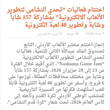
الإسلامية والمسيحية
اختتام فعاليات “تحدي النشامى لتطوير
الأمن يتلف 16 مليون حبة كبتاجون و1480 كغم مواد مخدرة
الألعاب الالكترونية” بمشاركة 157 شاباً
النواب يقر مشروع تعديل قانون الملكية العقارية
وشابة وتطوير 40 لعبة الكترونية
القاضي يلتقي رؤساء تحرير الصحف اليومية ويؤكد حرص مجلس
لا يوجد تعليقات
طباعة
البريد الالكترونى
النواب على شراكة فاعلة مع الإعلام
إنجاز-اختتم مختبر الألعاب الأردني، التابع
دعوة المكلفين بخدمة العلم (الدفعة الثالثة) إلى مراجعة منصة خدمة
لصندوق الملك عبدالله الثاني للتنمية، فعاليات
تحدي النشامى لتطوير الألعاب الالكترونية
العلم
“Nashama Game Jam”، الذي أقيم خلال الفترة
الملك يلتقي مجموعة من رفاق السلاح
من 23 إلى 28 حزيران 2026، بمشاركة 157 شاباً
وشابة من مختلف محافظات المملكة، توزعوا على
الملك يتلقى اتصالا هاتفيا من العاهل البحريني
6 فروع، وأسفر عن تطوير 40 لعبة الكترونية قابلة
القاضي محمود أحمد فريحات.. مبارك ومزيدا من التوفيق
للعب استُلهمت فكرتها من المسيرة التاريخية
للمنتخب الوطني الأردني لكرة القدم وتأهله إلى
كأس العالم 2026، تحت شعار “كرة قدم النشامى”.