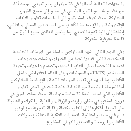
واستهلت الفعالية أعمالها في 23 حزيران بيوم تدريبي موحد نُفذ
عبر بث مباشر من الفرع الرئيسي في عمّان إلى جميع الفروع
المشاركة، حيث تعرّف المشاركون إلى أساسيات تطوير الألعاب
الإلكترونية، وواقع صناعة الألعاب على المستويين المحلي والعالمي،
إضافة إلى آلية تنفيذ التحدي، بما يضمن انطلاق جميع الفرق من
قاعدة معرفية مشتركة.
وفي اليوم الثاني، شهد المشاركون سلسلة من الورشات التعليمية
المتخصصة التي قدمها نخبة من الخبراء، وشملت موضوعات
تصميم الشخصيات في ألعاب الفيديو، وتصميم واجهات وتجربة
المستخدم (UI/UX)، والصوتيات وبناء العالم الافتراضي داخل
الألعاب، بما أسهم في تعزيز المهارات الفنية والإبداعية للمشاركين.
أما المرحلة الرئيسية من الفعالية، فقد تمثلت في تحدي تطوير
الألعاب الذي استمر لمدة 72 ساعة متواصلة، حيث عملت الفرق في
فروع المختبر في عمّان، وإربد، والزرقاء، والعقبة، والكرك، والطفيلة
على تحويل أفكارها إلى ألعاب مكتملة وقابلة للتجربة، مع توفير
دعم فني مستمر لمعالجة التحديات التقنية المتعلقة بمحركات
الألعاب والبرمجة والتصدير النهائي للمشاريع.