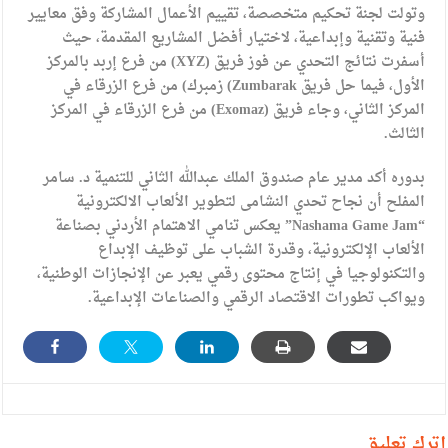
وتولت لجنة تحكيم متخصصة، تقييم الأعمال المشاركة وفق معايير
فنية وتقنية وإبداعية، لاختيار أفضل المشاريع المقدمة، حيث
أسفرت نتائج التحدي عن فوز فريق (XYZ) من فرع إربد بالمركز
الأول، فيما حل فريق Zumbarak) زمبرك) من فرع الزرقاء في
المركز الثاني، وجاء فريق (Exomaz) من فرع الزرقاء في المركز
الثالث.
بدوره أكد مدير عام صندوق الملك عبدالله الثاني للتنمية د. سامر
المفلح أن نجاح تحدي النشامى لتطوير الألعاب الالكترونية
“Nashama Game Jam” يعكس تنامي الاهتمام الأردني بصناعة
الألعاب الإلكترونية، وقدرة الشباب على توظيف الإبداع
والتكنولوجيا في إنتاج محتوى رقمي يعبر عن الإنجازات الوطنية،
ويواكب تطورات الاقتصاد الرقمي والصناعات الإبداعية.
أترك تعليق