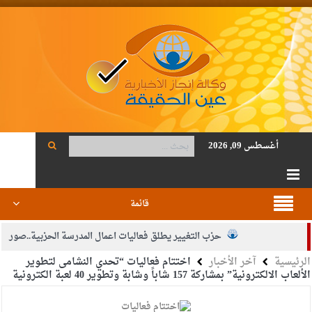
أغسطس 09, 2026
قائمة
حزب التغيير يطلق فعاليات اعمال المدرسة الحزبية..صور
الرئيسية
آخر الأخبار
اختتام فعاليات “تحدي النشامى لتطوير
الجيش يفتح باب التجنيد لحملة البكالوريوس في الحقوق والقانون
الألعاب الالكترونية” بمشاركة 157 شاباً وشابة وتطوير 40 لعبة الكترونية
بيان اجتماع عمّان:دعم الوصاية الهاشمية التاريخية على المقدسات