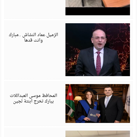
ي
6
الزميل عماد النشاش ..مبارك
وانت قدها
ي
6
المحافظ موسى العبداللات
يبارك تخرج ابنتة لجين
ي