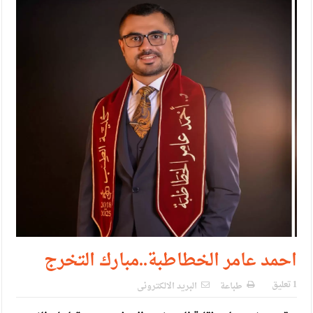
الإسلامية والمسيحية
الأمن يتلف 16 مليون حبة كبتاجون و1480 كغم مواد مخدرة
النواب يقر مشروع تعديل قانون الملكية العقارية
القاضي يلتقي رؤساء تحرير الصحف اليومية ويؤكد حرص مجلس
النواب على شراكة فاعلة مع الإعلام
دعوة المكلفين بخدمة العلم (الدفعة الثالثة) إلى مراجعة منصة خدمة
العلم
الملك يلتقي مجموعة من رفاق السلاح
الملك يتلقى اتصالا هاتفيا من العاهل البحريني
القاضي محمود أحمد فريحات.. مبارك ومزيدا من التوفيق
احمد عامر الخطاطبة..مبارك التخرج
1 تعليق
طباعة
البريد الالكترونى