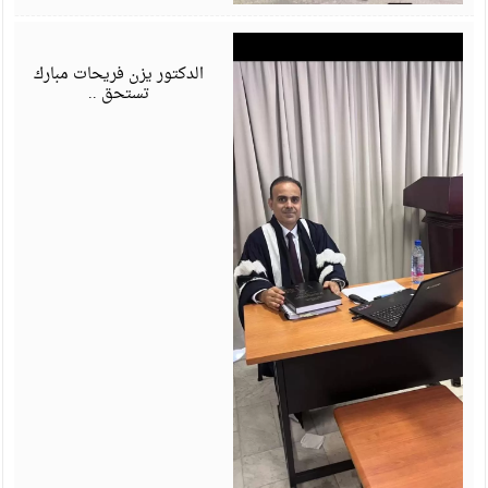
ي
6
الدكتور يزن فريحات مبارك
تستحق ..