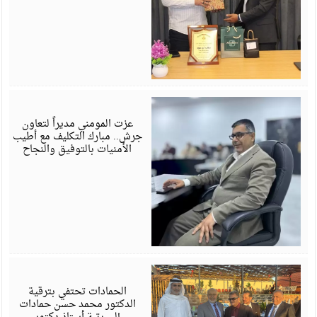
ي
6
عزت المومني مديراً لتعاون
جرش.. مبارك التكليف مع أطيب
الأمنيات بالتوفيق والنجاح
ي
6
الحمادات تحتفي بترقية
الدكتور محمد حسن حمادات