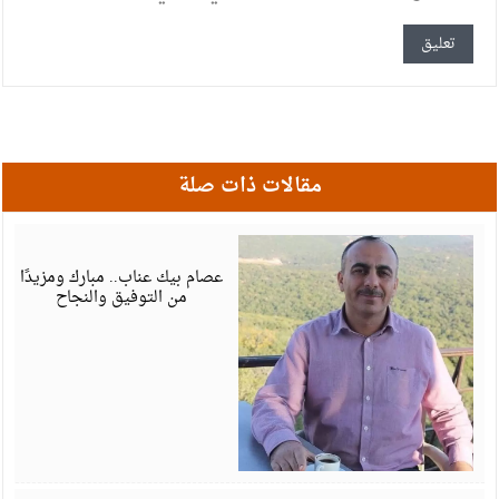
مقالات ذات صلة
أ
6
عصام بيك عناب.. مبارك ومزيدًا
من التوفيق والنجاح