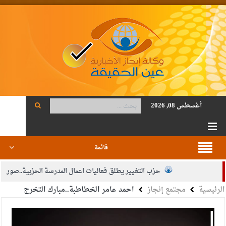
أغسطس 08, 2026
قائمة
حزب التغيير يطلق فعاليات اعمال المدرسة الحزبية..صور
الرئيسية
مجتمع إنجاز
احمد عامر الخطاطبة..مبارك التخرج
الجيش يفتح باب التجنيد لحملة البكالوريوس في الحقوق والقانون
بيان اجتماع عمّان:دعم الوصاية الهاشمية التاريخية على المقدسات