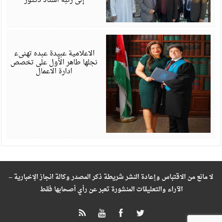
إلى رتبة أستاذ دكتور
ي
6
الاعلامية عبيدة عبده تهنىء
نجلها طاهر الأول على تخصص
ادارة الاعمال
لا مانع من الاقتباس وإعادة النشر شريطة ذكر المصدر وكالة انجاز الإخبارية –
الآراء والتعليقات المنشورة تعبر عن رأي أصحابها فقط