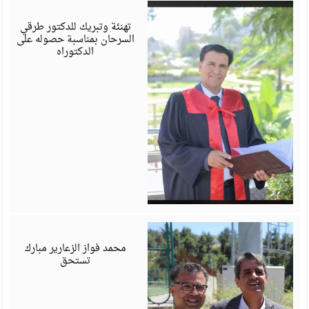
أ
6
تهنئة وتبريك للدكتور طرقي
السرحان بمناسبة حصوله على
الدكتوراه
أ
6
محمد فواز الزعارير مبارك
تستحق