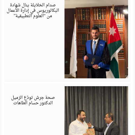
6
صدام الخلايلة ينال شهادة
البكالوريوس في إدارة الأعمال
من “العلوم التطبيقية”
ي
6
صحة جرش تودّع الزميل
الدكتور حسام الطاهات