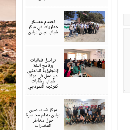
يوليو
29,
2026
اختتام معسكر
جداريات في مركز
شباب عبين عبلين
يوليو
28,
2026
تواصل فعاليات
برنامج اللغة
الإنجليزية للباحثين
عن عمل في مركز
شباب وشابات
كفرنجة النموذجي
يوليو
28,
2026
مركز شباب عبين
عبلين ينظم محاضرة
حول مخاطر
المخدرات