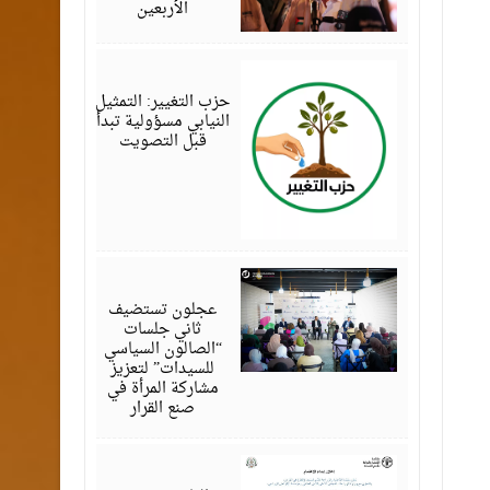
الأربعين
أغسطس
07,
2026
حزب التغيير: التمثيل
النيابي مسؤولية تبدأ
قبل التصويت
أغسطس
07,
2026
عجلون تستضيف
ثاني جلسات
“الصالون السياسي
للسيدات” لتعزيز
مشاركة المرأة في
صنع القرار
أغسطس
07,
2026