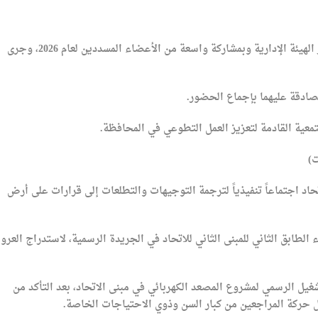
​بدأت أعمال اليوم بعقد اجتماع موسع للهيئة العامة بحضور الهيئة الإدارية وبمشاركة واسعة من الأعضاء المسددين لعام 2026، وجرى
مصادقة عليهما بإجماع الحضور.
معية القادمة لتعزيز العمل التطوعي في المحافظة.
ت)
لاتحاد اجتماعاً تنفيذياً لترجمة التوجيهات والتطلعات إلى قرارات على أرض
لطابق الثاني للمبنى الثاني للاتحاد في الجريدة الرسمية، لاستدراج العر
لتشغيل الرسمي لمشروع المصعد الكهربائي في مبنى الاتحاد، بعد التأكد من
ل حركة المراجعين من كبار السن وذوي الاحتياجات الخاصة.