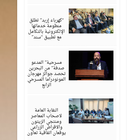
أغسطس
06,
2026
“كهرباء إربد” تطلق
منظومة خدماتها
الإلكترونية بالتكامل
مع تطبيق “سند”
أغسطس
06,
2026
مسرحية” المدعو
صدفة” من البحرين
تحصد جوائز مهرجان
المونودراما المسرحي
الرابع
أغسطس
05,
2026
النقابة العامة
لاصحاب المعاصر
ومنتجي الزيتون
والاقراض الزراعي
يوقعان اتفاقية تعاون