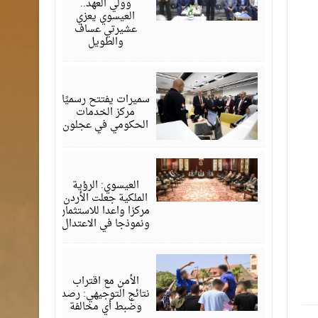
وولي العهد..
العيسوي يعزي
عشيرتي عساف
والطويل
أغسطس
06,
2026
سميرات يفتتح رسميًا
مركز الخدمات
الحكومي في عجلون
أغسطس
06,
2026
العيسوي: الرؤية
الملكية جعلت الأردن
مركزا واعدا للاستثمار
ونموذجا في الاعتدال
أغسطس
06,
2026
الأمن مع اقتراب
نتائج التوجيهي: رصد
وضبط أي مخالفة