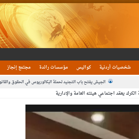
شخصيات أردنية
كواليس
مؤسسات رائدة
مجتمع إنجاز
الجيش يفتح باب التجنيد لحملة البكالوريوس في الحقوق والقانو
الكرك يعقد اجتماعي هيئته العامة والإدارية
جون و1480 كغم مواد مخدرة
بيان اجتماع عمّان:دع
 يلتقي رؤساء تحرير الصحف اليومية ويؤكد حرص مجلس النواب على شراكة فاعلة م
فيا من العاهل البحريني
الملك يلتقي مجموعة من رفاق السلاح
دعوة ال