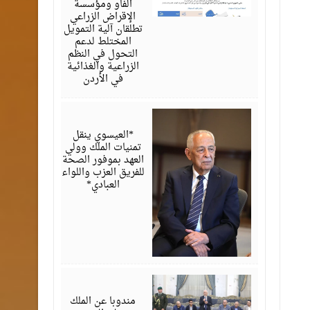
الفاو ومؤسسة
الإقراض الزراعي
تطلقان آلية التمويل
المختلط لدعم
التحول في النظم
الزراعية والغذائية
في الأردن
أغسطس
06,
2026
*العيسوي ينقل
تمنيات الملك وولي
العهد بموفور الصحة
للفريق العزب واللواء
العبادي*
أغسطس
06,
2026
مندوبا عن الملك