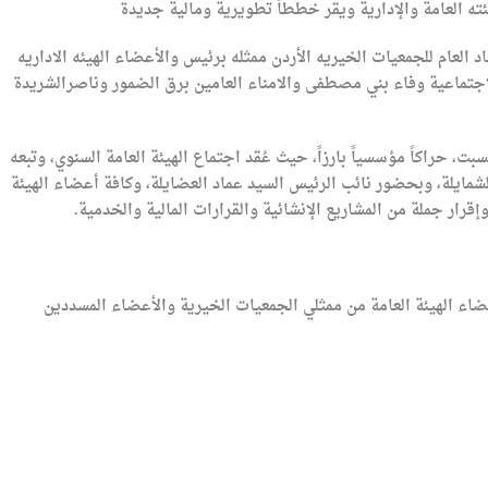
ته العامة والإدارية ويقر خططاً تطويرية ومالية جديدة
د العام للجمعيات الخيريه الأردن ممثله برئيس والأعضاء الهيئه الاداريه
الاجتماعية وفاء بني مصطفى والامناء العامين برق الضمور وناصرالشريدة
بت، حراكاً مؤسسياً بارزاً، حيث عُقد اجتماع الهيئة العامة السنوي، وتبعه
لشمايلة، وبحضور نائب الرئيس السيد عماد العضايلة، وكافة أعضاء الهيئة
إقرار جملة من المشاريع الإنشائية والقرارات المالية والخدمية.
عضاء الهيئة العامة من ممثلي الجمعيات الخيرية والأعضاء المسددين