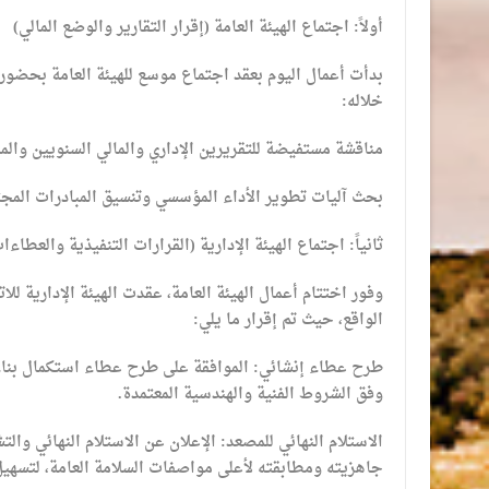
​أولاً: اجتماع الهيئة العامة (إقرار التقارير والوضع المالي)
خلاله:
​مناقشة مستفيضة للتقريرين الإداري والمالي السنويين وال
​بحث آليات تطوير الأداء المؤسسي وتنسيق المبادرات المجت
​ثانياً: اجتماع الهيئة الإدارية (القرارات التنفيذية والعطاءا
​وفور اختتام أعمال الهيئة العامة، عقدت الهيئة الإدارية ل
الواقع، حيث تم إقرار ما يلي:
​طرح عطاء إنشائي: الموافقة على طرح عطاء استكمال بناء ا
وفق الشروط الفنية والهندسية المعتمدة.
​الاستلام النهائي للمصعد: الإعلان عن الاستلام النهائي وا
جاهزيته ومطابقته لأعلى مواصفات السلامة العامة، لتسهي