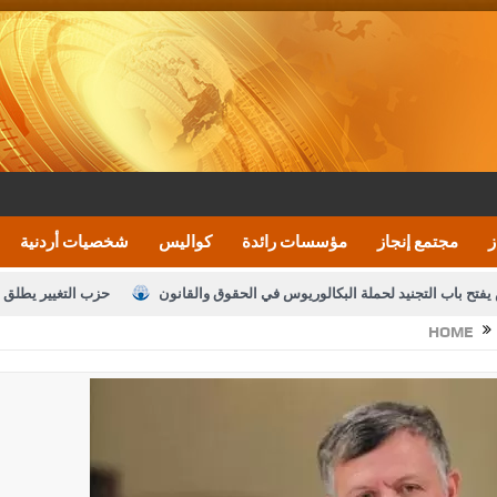
ز
مجتمع إنجاز
مؤسسات رائدة
كواليس
شخصيات أردنية
يفتح باب التجنيد لحملة البكالوريوس في الحقوق والقانون
حزب التغيير يطلق 
HOME
بيان اجتماع عمّان:دعم الوصاية الهاشمية التاريخي
ف اليومية ويؤكد حرص مجلس النواب على شراكة فاعلة مع الإعلام
النواب يقر
الملك يلتقي مجموعة من رفاق السلاح
دعوة المكلفين بخدمة العلم (الدفعة 
القاضي محمود أحمد