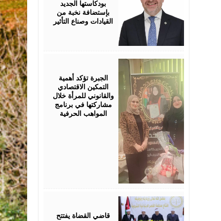
بودكاستها الجديد
بإستضافة نخبة من
القيادات وصناع التأثير
August
05,
2026
الجبرة تؤكد أهمية
التمكين الاقتصادي
والقانوني للمرأة خلال
مشاركتها في برنامج
المواهب الحرفية
August
05,
2026
قاضي القضاة يفتتح