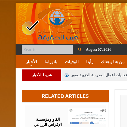
August 07, 2026
من هنا و هناك
رأينا
الوفيات
بانوراما
الأخبار
فعاليات اعمال المدرسة الحزبية..صور
شريط الأخبار
ة على المقدسات الإسلامية والمسيحية
RELATED ARTICLES
 مشروع تعديل قانون الملكية العقارية
الثالثة) إلى مراجعة منصة خدمة العلم
August
07,
2026
 فريحات.. مبارك ومزيدا من التوفيق
الفاو ومؤسسة
الإقراض الزراعي