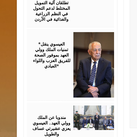
تطلقان آلية التمويل
المختلط لدعم التحول
في النظم الزراعية
والغذائية في الأردن
August
06,
2026
*العيسوي ينقل
تمنيات الملك وولي
العهد بموفور الصحة
للفريق العزب واللواء
العبادي*
August
06,
2026
مندوبا عن الملك
وولي العهد.. العيسوي
يعزي عشيرتي عساف
والطويل