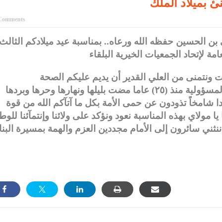
نئ بميلاد الملك
Comments
 بن الحسين حفظه الله ورعاه.. بمناسبة عيد ميلادكم الثالث
ت ونتمنى من العلي القدير أن يديم عليكم الصحة
والعافية.وبهذه المناسبة نستذكر حملكم امانة المسؤولية منذ (٢٥) عاما مضت بليلها ونهارها وحرها وبردها
 شامخاً تذودون عن حمى الأمة بكل ما آتآكم الله من قوة
ا مولاي بهذه المناسبة نعود ونؤكد على ولائنا وإنتمآئنا للو
 ننثني سائرون إلى الأمام مجددين العزم والهمة بمسيرة البنا