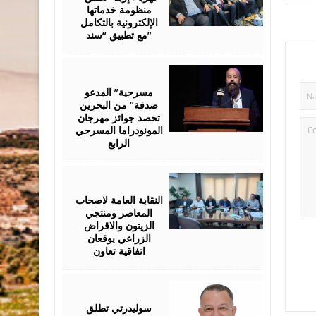
منظومة خدماتها
الإلكترونية بالتكامل
مع تطبيق “سند”
August
06,
2026
مسرحية” المدعو
صدفة” من البحرين
تحصد جوائز مهرجان
المونودراما المسرحي
الرابع
August
05,
2026
النقابة العامة لاصحاب
المعاصر ومنتجي
الزيتون والاقراض
الزراعي يوقعان
اتفاقية تعاون
August
05,
2026
سوليدرتي تطلق