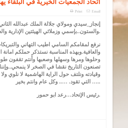
اتحاد الجمعيات الخيرية في البلقاء يه
Print
Email
إنجاز_سيدي ومولاي جلالة الملك عبدالله الثاني
والستون..بإسمي وزملائي الهيئتين الإدارية والعامة لإتحاد الجمعيات الخيرية البلقاء.
نرفع لمقامكم السامي اطيب التهاني والتبريكا
وحلوها ومرها وسهلها وصعبها وأنتم تقفون طودا
تصنعون التاريخ نقشا في الصخر لا ينمحي..وإننا ي
وقيادته ونلتف حول الراية الهاشمية لا نلوي ولا
التي تقود. ….. وكل عام وانتم بخير …..
رئيس الإتحاد…رعد ابو حمور.