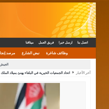
اتصل بنا
ارسل خبرا
فريق العمل
ميثاقنا
وظائف شاغرة
نبض الشارع
مرصد إنجا
الجيش 
آخر الأخبار
اتحاد الجمعيات الخيرية في البلقاء يهنئ بميلاد الملك
الأمن يتلف 16 مليون حبة كبتاجون و1480 كغم مواد مخدرة
القاضي يلتقي رؤساء تحرير الصح
الملك يتلقى اتصالا هاتفيا من العاهل البحريني