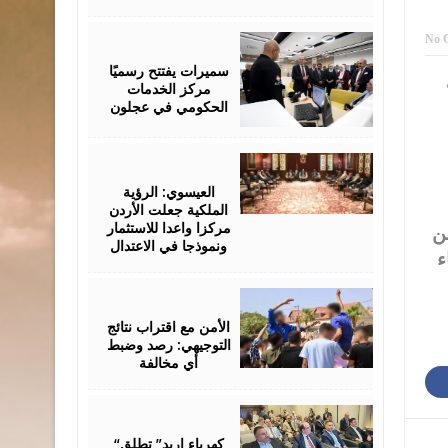
August
No 
06,
2026
سميرات يفتتح رسميًا
مركز الخدمات
الحكومي في عجلون
August
06,
2026
العيسوي: الرؤية
الملكية جعلت الأردن
مركزا واعدا للاستثمار
طن
ونموذجا في الاعتدال
ء
August
06,
2026
الأمن مع اقتراب نتائج
التوجيهي: رصد وضبط
أي مخالفة
August
06,
2026
“كهرباء إربد” تطلق