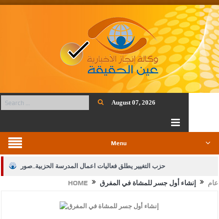
August 07, 2026
Menu
حزب التغيير يطلق فعاليات اعمال المدرسة الحزبية..صور
عام
إنشاء أول جسر للمشاة في المفرق
HOME
الجيش يفتح باب التجنيد لحملة البكالوريوس في الحقوق والقانون
بيان اجتماع عمّان:دعم الوصاية الهاشمية التاريخية على المقدسات