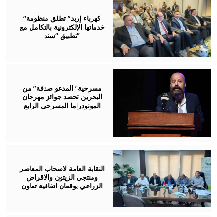
August
06,
2026
“كهرباء إربد” تطلق منظومة
خدماتها الإلكترونية بالتكامل مع
تطبيق “سند”
August
06,
2026
مسرحية” المدعو صدفة” من
البحرين تحصد جوائز مهرجان
المونودراما المسرحي الرابع
August
05,
2026
النقابة العامة لاصحاب المعاصر
ومنتجي الزيتون والاقراض
الزراعي يوقعان اتفاقية تعاون