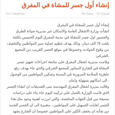
الإسلامية والمسيحية
إنشاء أول جسر للمشاة في المفرق
الأمن يتلف 16 مليون حبة كبتاجون و1480 كغم مواد مخدرة
No Comments
Print
Email
النواب يقر مشروع تعديل قانون الملكية العقارية
إنشاء أول جسر للمشاة في المفرق
القاضي يلتقي رؤساء تحرير الصحف اليومية ويؤكد حرص مجلس النواب
انشأت وزارة الاشغال العامة والاسكان عبر مديرية صيانة الطرق
والجسور اول جسر للمشاة في مدينة المفرق اليوم الخميس بكلفة
على شراكة فاعلة مع الإعلام
بلغت 70 الف دينار، وذلك بهدف تنظيم عملية سير المواطنين والتخفيف
من وقوع الحوادث وخصوصًا في موقع الجسر القريب من المجمع
دعوة المكلفين بخدمة العلم (الدفعة الثالثة) إلى مراجعة منصة خدمة
الشرقي.
العلم
وقامت مديرية اشغال المفرق على متابعة اجراءات تجهيز جسر
المشاة في الشارع المجاور للمجمع الشرقي والذي جاء بهدف رفع
الملك يلتقي مجموعة من رفاق السلاح
جاهزية السلامة المرورية في المدينة وتمكين المواطنين من الوصول
الملك يتلقى اتصالا هاتفيا من العاهل البحريني
الى امكانهم بسهولة وامان .
وقالت مديرة اشغال المفرق المهندسة منى الشديفات ان انشاء الجسر
القاضي محمود أحمد فريحات.. مبارك ومزيدا من التوفيق
الذي قامت الوزارة بالعمل على تركيبه اليوم جاء بناء على دراسات
مسبقة من قبل الجهات المختصة، والتي ابرزت اهمية وجود مثل هذا
الجسر لغايات التسهيل على المواطنين ، مشيرة الى ان الجسر الجديد
من شأنه ان يخفف الكثير على المواطنين خصوصا ان الشارع يشهد