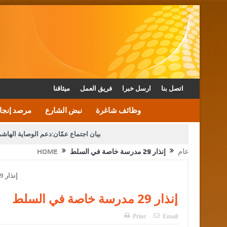
اتصل بنا
ارسل خبرا
فريق العمل
ميثاقنا
وظائف شاغرة
نبض الشارع
مرصد إنجا
بيان اجتماع عمّان:دعم الوصاية الهاش
عام
إنذار 29 مدرسة خاصة في السلط
HOME
دعوة المكلفين بخدمة العلم (الدفعة الثالثة) إلى مراجعة م
القاضي محمود أحمد فريحات.. مبا
إنذار 29 مدرسة خاصة في السلط
Print
Email