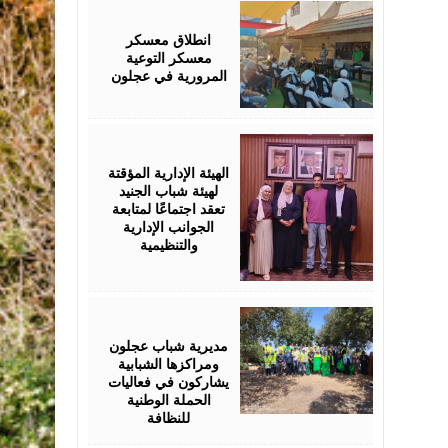
August
04,
2026
انطلاق معسكر
معسكر التوعية
المرورية في عجلون
August
04,
2026
الهيئة الإدارية المؤقتة
لهيئة شباب الجنيد
تعقد اجتماعًا لمتابعة
الجوانب الإدارية
والتنظيمية
August
04,
2026
مديرية شباب عجلون
ومراكزها الشبابية
يشاركون في فعاليات
الحملة الوطنية
للنظافة