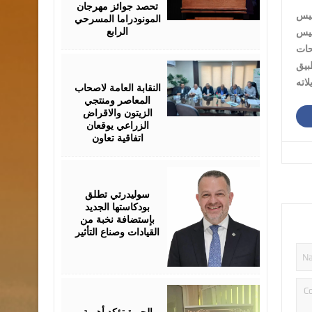
تحصد جوائز مهرجان
المونودراما المسرحي
الرابع
 تأسيس
حات
August
بيق
05,
2026
النقابة العامة لاصحاب
المعاصر ومنتجي
الزيتون والاقراض
الزراعي يوقعان
اتفاقية تعاون
August
05,
2026
سوليدرتي تطلق
بودكاستها الجديد
بإستضافة نخبة من
القيادات وصناع التأثير
August
05,
2026
الجبرة تؤكد أهمية