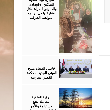
التمكين الاقتصادي
والقانوني للمرأة خلال
مشاركتها في برنامج
المواهب الحرفية
August
05,
2026
قاضي القضاة يفتتح
المبنى الجديد لمحكمة
القصر الشرعية
August
05,
2026
الرؤية الملكية
الشاملة تضع
الاستدامة والأمن