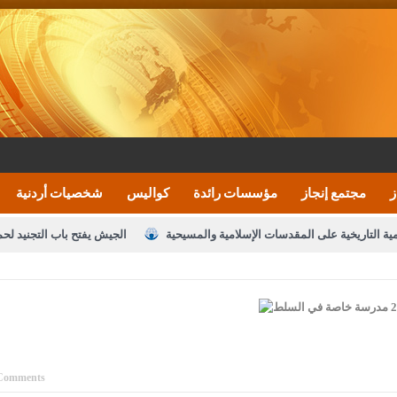
ز
مجتمع إنجاز
مؤسسات رائدة
كواليس
شخصيات أردنية
مية التاريخية على المقدسات الإسلامية والمسيحية
الجيش يفتح باب التجنيد لح
النواب يقر مشروع تعديل قانون الملكية العقارية
الأمن يتلف 16 مليون حبة كبتاجون و1480 كغم مواد مخدرة
نصة خدمة العلم
القاضي يلتقي رؤساء تحرير الصحف اليومية ويؤكد حرص مجلس ا
رك ومزيدا من التوفيق
الملك يتلقى اتصالا هاتفيا من العاهل البحريني
ا
عارف بيك 
Comments