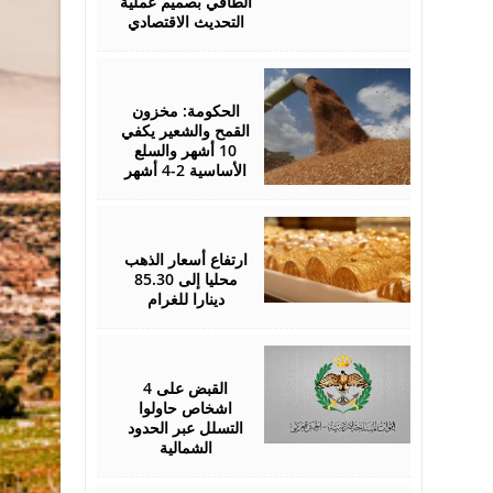
الطاقي بصميم عملية
التحديث الاقتصادي
August
05,
2026
الحكومة: مخزون
القمح والشعير يكفي
10 أشهر والسلع
الأساسية 2-4 أشهر
August
05,
2026
ارتفاع أسعار الذهب
محليا إلى 85.30
دينارا للغرام
August
05,
2026
القبض على 4
اشخاص حاولوا
التسلل عبر الحدود
الشمالية