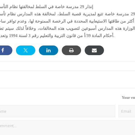
إنذار 29 مدرسة خاصة في السلط لمخالفتها نظام التأسيس
أنذرت وزارة التربية والتعليم بواسطة مديرية التعليم الخاص 29 مدرسة خاصة تتبع لمديرية قصبة السلط، لمخالفة هذه المدارس نظام
أكثر من طاقتها الاستيعابية المحددة في الرخصة الممنوحة لها، وعدم توافر سا
وزارة هذه المدارس أسبوعين لتصويب هذه المخالفات، وخلافاً لذلك سيتم تط
أحكام المادة 39/أ من قانون التربية والتعليم رقم 3 لسنة 1994 وتعديلاته.
Your em