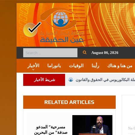
August 06, 2026
من هنا و هناك
رأينا
الوفيات
بانوراما
الأخبار
ملة البكالوريوس في الحقوق والقانون
شريط الأخبار
RELATED ARTICLES
لنواب على شراكة فاعلة مع الإعلام
لملك يلتقي مجموعة من رفاق السلاح
August
06,
2026
فريحات.. مبارك وبكم تزهو المناصب
مسرحية” المدعو
No 
صدفة” من البحرين