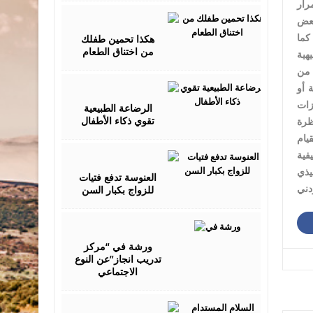
July
بعض
24,
2016
هكذا تحمين طفلك
كما
من اختناق الطعام
 من
July
 أو
30,
2016
الرضاعة الطبيعية
تقوي ذكاء الأطفال
ظرة
يام
August
03,
2016
يذي
العنوسة تدفع فتيات
للزواج بكبار السن
دني
August
05,
2016
ورشة في “مركز
تدريب انجاز”عن النوع
الاجتماعي
August