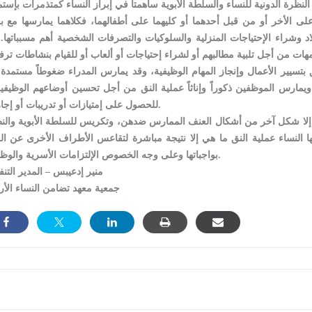
لى الأخر أو من قبل أحدهما أو كليهما على أطفالهما، فكلاهما يمارسها مع 
لاد وشراء الإحتياجات المنزلية والسلوكيات والتصرفات الشخصية أهم مسبباتها. 
تعلق بتسيير الأعمال وإنجاز المهام الوظيفية، وقد يمارس المدراء ضغوطاً مستمدة
 ويمارس الموظفين ذكوراً وإناثاً عملية النق من أجل تحسين أوضاعهم الوظيفية
للحصول على إمتيازات أو تدريبات أو إجازات.
و إلا شكل آخر من أشكال العنف الممارس ضدهن، وتكريس للسلطة الأبوية والن
ها النساء عملية النق ما هي إلا نتيجة مباشرة لتقاعس الأطراف الأخرى عن الق
بواجباتها وعلى وجه الخصوص الإلتزامات الأسرية والوظيفية.
منير إدعيبس – المدير التنف
جمعية معهد تضامن النساء الأر