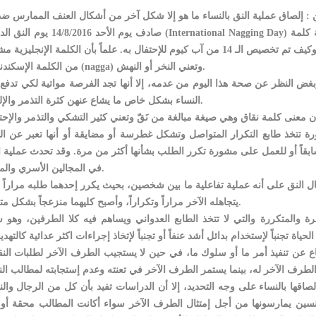
: إلصاق عملية النق بالنساء ما هو إلا شكل آخر من أشكال العنف الممارس ض
صادف يوم الأحد 14/8/2016 يوم النق الدولي (International Nagging Day) وترجمة كلمة (Nag) تعني تذمر، أ
شبكة الإنترنت لم تتوافر أية معلومات مرجعية حول هذا اليوم وكيف تم تخصيص الـ 14 من آب كيوم للإحتفال به. علماً بأن الكلمة الإنجلي
من الكلمة الإسكندنافية (nagga) وتعني النخر أو النهش.
غض النظر عن صحة هذا اليوم من عدمه، إلا أنها تجد الفرصة مواتية لكي تدفع
النساء بشكل خاص ما يشاع عنهن كثرة التذمر والإلحاح.
 تتخذ طابع التكرار المتواصل وتشكل غطرسة أو مضايقة أو أنها تعبر عن ا
بقاً أو للعمل على مشورة تكرر الطلب بشأنها أكثر من مرة. وقد تحدث عملية ا
في المجالين الأسري والمهني.
لنق على أنه عملية تفاعلية ما بين شخصين، بحيث يكرر إحدهما طلبه مراراً ف
يتجاهله الآخر مراراً وتكراراً، وأصبح كليهما منزعجاً بشكل متزايد.
 والمتكررة والتي لا تتخذ الطابع العدواني ويساهم فيه كلا الطرفين، وهو ش
ع عن تنفيذ أمر ما أو سلوك ما، في حين لا يستجيب الطرف الآخر لطلبات النق
صاقها بالنساء على وجه التحديد، إلا أن الدراسات تفيد بأن كل من الرجال والن
سين يمارسونها من أجل إمتثال الطرف الآخر سواء أكانت المطالب محقة أو 