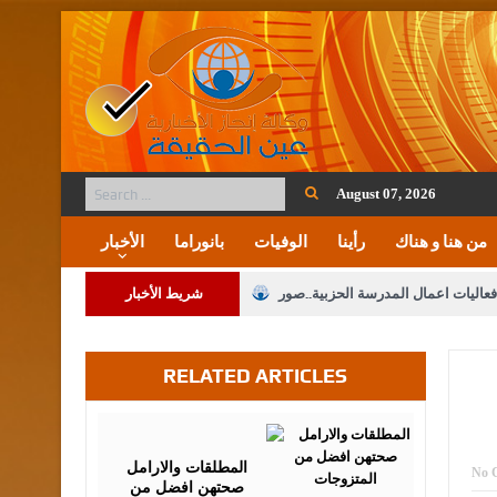
August 07, 2026
من هنا و هناك
رأينا
الوفيات
بانوراما
الأخبار
فعاليات اعمال المدرسة الحزبية..صور
شريط الأخبار
ة على المقدسات الإسلامية والمسيحية
RELATED ARTICLES
 مشروع تعديل قانون الملكية العقارية
الثالثة) إلى مراجعة منصة خدمة العلم
July
12,
2016
 فريحات.. مبارك ومزيدا من التوفيق
المطلقات والارامل
No 
صحتهن افضل من