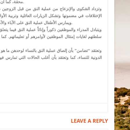
محقة، كما أن النظرة الدونية للنساء والسلطة الأبوية ساهمتا في إبراز النساء كمتذمرات بإستمرار.
وتزداد الشكوى والإنزعاج من عملية النق من قبل الزوجين ع
الإختلافات في مضمونها وتشكل الزيارات العائلية وتربية الأو
ويمارس الأطفال عملية النق على الآباء والأمهات من أجل تلبية مطالبهم أو لشراء إحتياجات أو ألعاب أو للقيام بنشاطات ترفيهية.
ويتبادل المدراء والموظفين ذكوراً وإناثاً عملية النق فيما ي
سلطتهم لغايات إمتثال الموظفين لأوامرهم أو تعليماتهم. كما
وتعتقد “تضامن” بأن إلصاق عملية النق بالنساء لوحدهن ما ه
الدونية للنساء، كما وتعتقد بأن أغلب الحالات التي تمارس في
LEAVE A REPLY