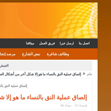
اتصل بنا
ارسل خبرا
فريق العمل
ميثاقنا
وظائف شاغرة
نبض الشارع
مرصد إنجا
الجيش 
عام
إلصاق عملية النق بالنساء ما هو إلا شكل آخر من أشكال ال
الأمن يتلف 16 مليون حبة كبتاجون و1480 كغم مواد مخدرة
القاضي يلتقي رؤساء تحرير الصح
الملك يتلقى اتصالا هاتفيا من العاهل البحريني
إلصاق عملية النق بالنساء ما هو إلا
Print
Email