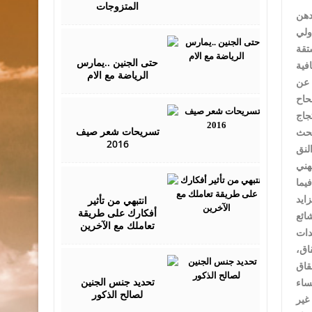
المتزوجات
دهن
لح، إلا أنه وبعد عمليات بحث على
July
15,
زية مشتقة
2016
حتى الجنين ..يمارس
الرياضة مع الام
 عن
July
17,
2016
تسريحات شعر صيف
لحث
2016
لنق
July
يما
17,
2016
انتبهي من تأثير
أفكارك على طريقة
ائع
تعاملك مع الآخرين
اق،
July
20,
2016
تحديد جنس الجنين
ساء
لصالح الذكور
غير