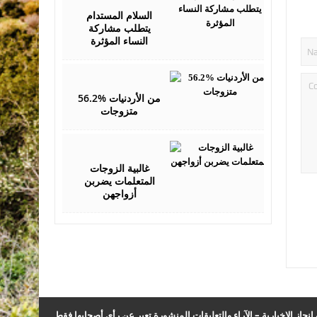
07,
2016
السلام المستدام
يتطلب مشاركة
النساء المؤثرة
August
11,
2016
56.2% من الأردنيات
متزوجات
August
14,
2016
غالبية الزوجات
المتعلمات يضربن
أزواجهن
نجاز الإخبارية – الآراء والتعليقات المنشورة تعبر عن رأي أصحابها فقط