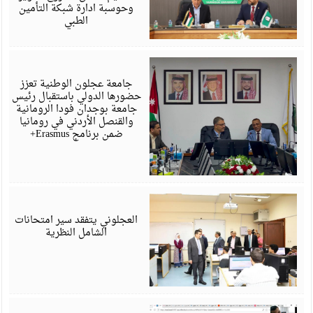
وحوسبة ادارة شبكة التأمين
الطبي
ي
6
جامعة عجلون الوطنية تعزز
حضورها الدولي باستقبال رئيس
جامعة بوجدان فودا الرومانية
والقنصل الأردني في رومانيا
ضمن برنامج Erasmus+
ي
6
العجلوني يتفقد سير امتحانات
الشامل النظرية
ي