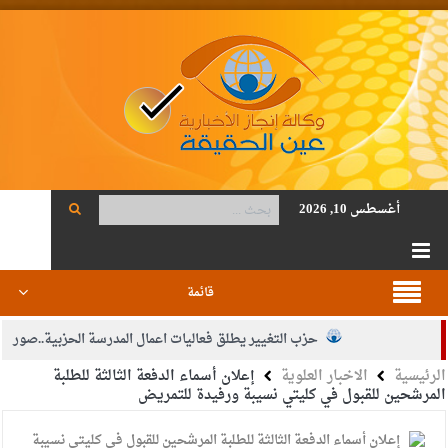
أغسطس 10, 2026
قائمة
حزب التغيير يطلق فعاليات اعمال المدرسة الحزبية..صور
الرئيسية
الاخبار العلوية
إعلان أسماء الدفعة الثالثة للطلبة
الجيش يفتح باب التجنيد لحملة البكالوريوس في الحقوق والقانون
المرشحين للقبول في كليتي نسيبة ورفيدة للتمريض
بيان اجتماع عمّان:دعم الوصاية الهاشمية التاريخية على المقدسات