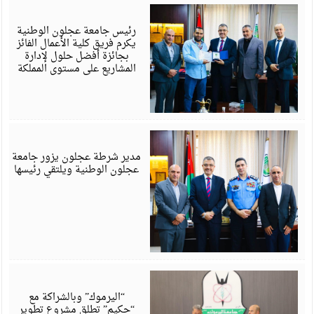
ي
6
رئيس جامعة عجلون الوطنية
يكرم فريق كلية الأعمال الفائز
بجائزة أفضل حلول لإدارة
المشاريع على مستوى المملكة
ي
6
مدير شرطة عجلون يزور جامعة
عجلون الوطنية ويلتقي رئيسها
ي
6
“اليرموك” وبالشراكة مع
“حكيم” تطلق مشروع تطوير