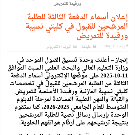
الإسلامية والمسيحية
الأمن يتلف 16 مليون حبة كبتاجون و1480 كغم مواد مخدرة
إعلان أسماء الدفعة الثالثة للطلبة
المرشحين للقبول في كليتي نسيبة
النواب يقر مشروع تعديل قانون الملكية العقارية
ورفيدة للتمريض
القاضي يلتقي رؤساء تحرير الصحف اليومية ويؤكد حرص مجلس
لا يوجد تعليقات
النواب على شراكة فاعلة مع الإعلام
طباعة
البريد الالكترونى
إنجاز – أعلنت وحدة تنسيق القبول الموحد في
دعوة المكلفين بخدمة العلم (الدفعة الثالثة) إلى مراجعة منصة خدمة
وزارة التعليم العالي والبحث العلمي السبت الموافق
العلم
11-10-2025 على موقعها الإلكتروني أسماء الدفعة
الملك يلتقي مجموعة من رفاق السلاح
الثالثة من الطلبة المرشحين للقبول في تخصصات
كليتي نسيبة المازنية ورفيدة الأسلمية للتمريض
الملك يتلقى اتصالا هاتفيا من العاهل البحريني
والقبالة والمهن الطبية المساندة لمرحلة الدبلوم
القاضي محمود أحمد فريحات.. مبارك ومزيدا من التوفيق
المتوسط للعام الجامعي 2025-2026، كما ستقوم
الوحدة بإرسال رسائل نصية للطلبة المرشحين
بنتيجة ترشيحهم على أرقام هواتفهم الخلوية.