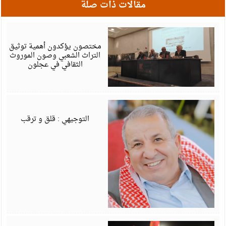
مقالات ذات صلة
أ
6
مختصون يؤكدون أهمية توثيق
التراث الشعبي وصون الموروث
الثقافي في عجلون
أ
6
التوجيهي : قلق و ترقب
أ