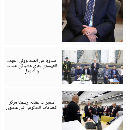
أ
6
مندوبا عن الملك وولي العهد..
العيسوي يعزي عشيرتي عساف
والطويل
أ
6
سميرات يفتتح رسميًا مركز
الخدمات الحكومي في عجلون