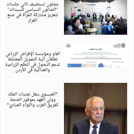
6
عجلون تستضيف ثاني جلسات
“الصالون السياسي للسيدات”
لتعزيز مشاركة المرأة في صنع
القرار
أ
6
الفاو ومؤسسة الإقراض الزراعي
تطلقان آلية التمويل المختلط
لدعم التحول في النظم الزراعية
والغذائية في الأردن
أ
6
*العيسوي ينقل تمنيات الملك
وولي العهد بموفور الصحة
للفريق العزب واللواء العبادي*