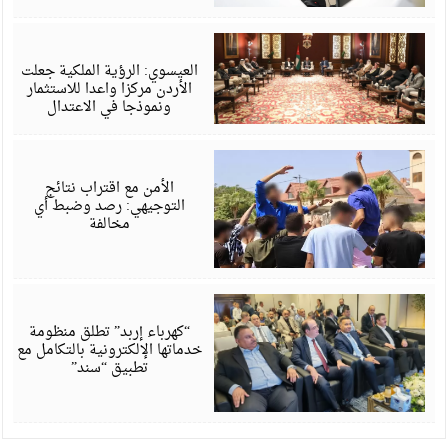
أ
6
العيسوي: الرؤية الملكية جعلت
الأردن مركزا واعدا للاستثمار
ونموذجا في الاعتدال
أ
6
الأمن مع اقتراب نتائج
التوجيهي: رصد وضبط أي
مخالفة
أ
6
“كهرباء إربد” تطلق منظومة
خدماتها الإلكترونية بالتكامل مع
تطبيق “سند”