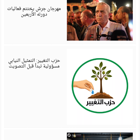
6
مهرجان جرش يختتم فعاليات
دورته الأربعين
أ
6
حزب التغيير: التمثيل النيابي
مسؤولية تبدأ قبل التصويت
أ