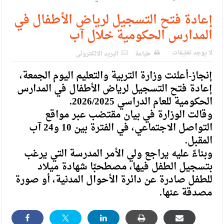
الإسلامية والمسيحية
إعادة فتح التسجيل لرياض الأطفال في
الأمن يتلف 16 مليون حبة كبتاجون و1480 كغم مواد مخدرة
المدارس الحكومية خلال آب
النواب يقر مشروع تعديل قانون الملكية العقارية
لا يوجد تعليقات
طباعة
البريد الالكترونى
القاضي يلتقي رؤساء تحرير الصحف اليومية ويؤكد حرص مجلس
إنجاز-أعلنت وزارة التربية والتعليم اليوم الجمعة،
النواب على شراكة فاعلة مع الإعلام
إعادة فتح التسجيل لرياض الأطفال في المدارس
دعوة المكلفين بخدمة العلم (الدفعة الثالثة) إلى مراجعة منصة خدمة
الحكومية للعام الدراسي 2026/2025.
وقالت الوزارة في بيان مقتضب عبر مواقع
العلم
التواصل الاجتماعي، في الفترة بين 10 و24 آب
الملك يلتقي مجموعة من رفاق السلاح
المقبل.
وبناءً عليه يراجع ولي الأمر المدرسة التي يرغب
الملك يتلقى اتصالا هاتفيا من العاهل البحريني
بتسجيل الطفل فيها، مصطحبًا شهادة ميلاد
القاضي محمود أحمد فريحات.. مبارك ومزيدا من التوفيق
للطفل صادرة عن دائرة الأحوال المدنية، أو صورة
مصدقة عنها.