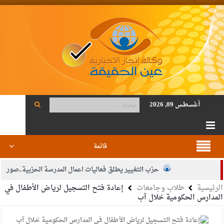
أغسطس 09, 2026
قائمة
حزب التغيير يطلق فعاليات اعمال المدرسة الحزبية..صور
الرئيسية
طلاب وجامعات
إعادة فتح التسجيل لرياض الأطفال في
الجيش يفتح باب التجنيد لحملة البكالوريوس في الحقوق والقانون
المدارس الحكومية خلال آب
بيان اجتماع عمّان:دعم الوصاية الهاشمية التاريخية على المقدسات