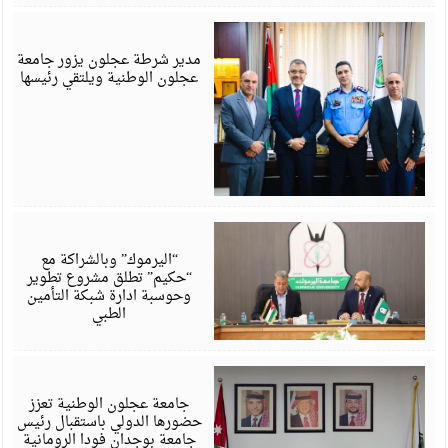
ي
6
مدير شرطة عجلون يزور جامعة
عجلون الوطنية ويلتقي رئيسها
ي
6
“اليرموك” وبالشراكة مع
“حكيم” تطلق مشروع تطوير
وحوسبة ادارة شبكة التأمين
الطبي
ي
6
جامعة عجلون الوطنية تعزز
حضورها الدولي باستقبال رئيس
جامعة بوجدان فودا الرومانية