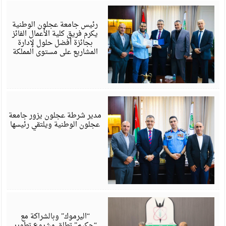
ي
6
رئيس جامعة عجلون الوطنية
يكرم فريق كلية الأعمال الفائز
بجائزة أفضل حلول لإدارة
المشاريع على مستوى المملكة
ي
6
مدير شرطة عجلون يزور جامعة
عجلون الوطنية ويلتقي رئيسها
ي
6
“اليرموك” وبالشراكة مع
“حكيم” تطلق مشروع تطوير