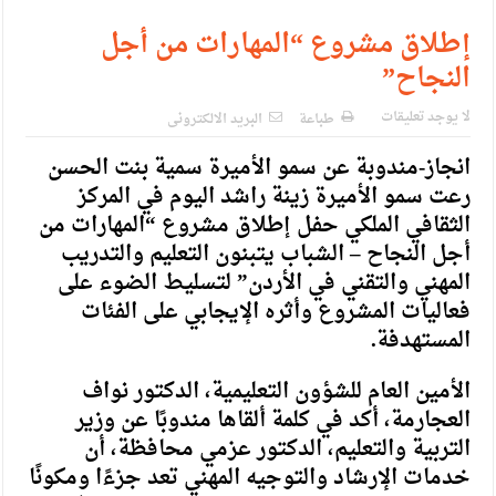
الإسلامية والمسيحية
إطلاق مشروع “المهارات من أجل
الأمن يتلف 16 مليون حبة كبتاجون و1480 كغم مواد مخدرة
النجاح”
النواب يقر مشروع تعديل قانون الملكية العقارية
لا يوجد تعليقات
طباعة
البريد الالكترونى
القاضي يلتقي رؤساء تحرير الصحف اليومية ويؤكد حرص مجلس
انجاز-مندوبة عن سمو الأميرة سمية بنت الحسن
النواب على شراكة فاعلة مع الإعلام
رعت سمو الأميرة زينة راشد اليوم في المركز
دعوة المكلفين بخدمة العلم (الدفعة الثالثة) إلى مراجعة منصة خدمة
الثقافي الملكي حفل إطلاق مشروع “المهارات من
أجل النجاح – الشباب يتبنون التعليم والتدريب
العلم
المهني والتقني في الأردن” لتسليط الضوء على
الملك يلتقي مجموعة من رفاق السلاح
فعاليات المشروع وأثره الإيجابي على الفئات
المستهدفة.
الملك يتلقى اتصالا هاتفيا من العاهل البحريني
القاضي محمود أحمد فريحات.. مبارك ومزيدا من التوفيق
الأمين العام للشؤون التعليمية، الدكتور نواف
العجارمة، أكد في كلمة ألقاها مندوبًا عن وزير
التربية والتعليم، الدكتور عزمي محافظة، أن
خدمات الإرشاد والتوجيه المهني تعد جزءًا ومكونًا