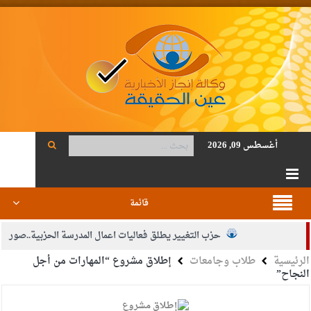
أغسطس 09, 2026
قائمة
حزب التغيير يطلق فعاليات اعمال المدرسة الحزبية..صور
الرئيسية
طلاب وجامعات
إطلاق مشروع “المهارات من أجل
الجيش يفتح باب التجنيد لحملة البكالوريوس في الحقوق والقانون
النجاح”
بيان اجتماع عمّان:دعم الوصاية الهاشمية التاريخية على المقدسات