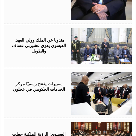
August
06,
2026
مندوبا عن الملك وولي العهد..
العيسوي يعزي عشيرتي عساف
والطويل
August
06,
2026
سميرات يفتتح رسميًا مركز
الخدمات الحكومي في عجلون
August
06,
2026
العيسوي: الرؤية الملكية جعلت