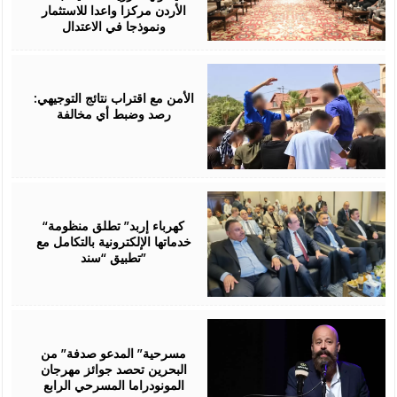
الأردن مركزا واعدا للاستثمار
ونموذجا في الاعتدال
August
06,
2026
الأمن مع اقتراب نتائج التوجيهي:
رصد وضبط أي مخالفة
August
06,
2026
“كهرباء إربد” تطلق منظومة
خدماتها الإلكترونية بالتكامل مع
تطبيق “سند”
August
06,
2026
مسرحية” المدعو صدفة” من
البحرين تحصد جوائز مهرجان
المونودراما المسرحي الرابع