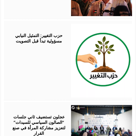
August
07,
2026
حزب التغيير: التمثيل النيابي
مسؤولية تبدأ قبل التصويت
August
07,
2026
عجلون تستضيف ثاني جلسات
“الصالون السياسي للسيدات”
لتعزيز مشاركة المرأة في صنع
القرار