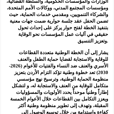
الوزارات والمؤسسات الحكومية، والسلطة القضائية،
ومؤسسات المجتمع المدني، ووكالات الأمم المتحدة،
والشركاء التنمويين، ومقدمي خدمات الحماية، حيث
تضمن الحفل عقد جلسة حوارية ضمت جهات معنية
بتنفيذ الخطة لفتح حوار يركز على إحداث تحول
حقيقي في آليات عمل المؤسسات نحو الوقاية
وتعزيز التنسيق.
يشار إلى أن الخطة الوطنية متعددة القطاعات
للوقاية والاستجابة لقضايا حماية الطفل والعنف
الأسري والعنف ضد النساء والفتيات للأعوام (2026-
2030) تعد خطوة وطنية تؤكد التزام الأردن بتعزيز
منظومة الحماية الوطنية، وترسيخ نهج مؤسسي
متكامل للوقاية من العنف والاستجابة له، و لتشكل
إطاراً وطنياً موحداً يحدد الأولويات والمسؤوليات
ويعزز التكامل بين القطاعات خلال الأعوام الخمسة
المقبلة، وتهدف إلى تطوير منظومة وطنية أكثر
كفاءة واستدامة من خلال توسيع الوصول إلى