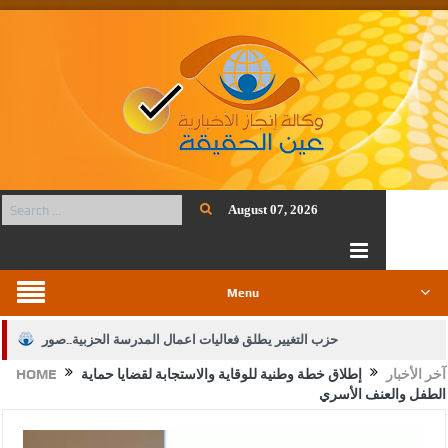
August 07, 2026
Menu
حزب التغيير يطلق فعاليات اعمال المدرسة الحزبية..صور
آخر الأخبار
إطلاق خطة وطنية للوقاية والاستجابة لقضايا حماية
HOME
الجيش يفتح باب التجنيد لحملة البكالوريوس في الحقوق والقانون
الطفل والعنف الأسري
بيان اجتماع عمّان:دعم الوصاية الهاشمية التاريخية على المقدسات