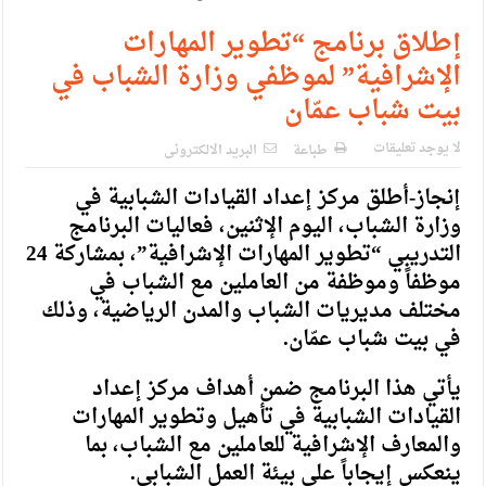
الإسلامية والمسيحية
إطلاق برنامج “تطوير المهارات
الأمن يتلف 16 مليون حبة كبتاجون و1480 كغم مواد مخدرة
الإشرافية” لموظفي وزارة الشباب في
النواب يقر مشروع تعديل قانون الملكية العقارية
بيت شباب عمّان
القاضي يلتقي رؤساء تحرير الصحف اليومية ويؤكد حرص مجلس
لا يوجد تعليقات
طباعة
البريد الالكترونى
النواب على شراكة فاعلة مع الإعلام
إنجاز-أطلق مركز إعداد القيادات الشبابية في
دعوة المكلفين بخدمة العلم (الدفعة الثالثة) إلى مراجعة منصة خدمة
وزارة الشباب، اليوم الإثنين، فعاليات البرنامج
التدريبي “تطوير المهارات الإشرافية”، بمشاركة 24
العلم
موظفاً وموظفة من العاملين مع الشباب في
الملك يلتقي مجموعة من رفاق السلاح
مختلف مديريات الشباب والمدن الرياضية، وذلك
في بيت شباب عمّان.
الملك يتلقى اتصالا هاتفيا من العاهل البحريني
القاضي محمود أحمد فريحات.. مبارك ومزيدا من التوفيق
يأتي هذا البرنامج ضمن أهداف مركز إعداد
القيادات الشبابية في تأهيل وتطوير المهارات
والمعارف الإشرافية للعاملين مع الشباب، بما
ينعكس إيجاباً على بيئة العمل الشبابي.