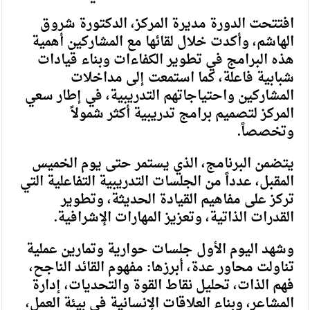
افتتحت الدورة مديرة المركز، الدكتورة شروق
الهاشم، وأكدت خلال لقائها مع المشاركين أهمية
هذه البرامج في تطوير الكفاءات وبناء قيادات
شبابية فاعلة، كما استمعت إلى مداخلات
المشاركين واحتياجاتهم التدريبية، في إطار سعي
المركز لتصميم برامج تدريبية أكثر شمولاً
وتخصصاً.
يتضمن البرنامج، الذي يستمر حتى يوم الخميس
المقبل، عدداً من الجلسات التدريبية التفاعلية التي
تركز على مفاهيم القيادة الحديثة، وتطوير
القدرات الذاتية، وتعزيز المهارات الإشرافية.
وشهد اليوم الأول جلسات حوارية وتمارين عملية
تناولت محاور عدة، أبرزها: مفهوم القائد الناجح،
فهم الذات، تحليل نقاط القوة والتحديات، إدارة
المشاعر، وبناء العلاقات الإنسانية في بيئة العمل،