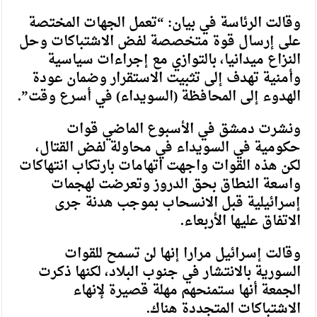
وقالت الرئاسة في بيان: “تعمل الجهات المختصة
على إرسال قوة متخصصة لفض الاشتباكات وحل
النزاع ميدانيا، بالتوازي مع إجراءات سياسية
وأمنية تهدف إلى تثبيت الاستقرار وضمان عودة
الهدوء إلى المحافظة (السويداء) في أسرع وقت”.
ونشرت دمشق في الأسبوع الماضي قوات
حكومية في السويداء في محاولة لفض القتال،
لكن هذه القوات واجهت اتهامات بارتكاب انتهاكات
واسعة النطاق بحق الدروز وتعرضت لهجمات
إسرائيلية قبل الانسحاب بموجب هدنة جرى
الاتفاق عليها الأربعاء.
وقالت إسرائيل مرارا إنها لن تسمح للقوات
السورية بالانتشار في جنوب البلاد، لكنها ذكرت
الجمعة أنها ستمنحهم مهلة قصيرة لإنهاء
الاشتباكات المتجددة هناك.