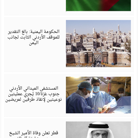
ي
6
الحكومة اليمنية: بالغ التقدير
للموقف الأردني الثابت لجانب
اليمن
ي
6
المستشفى الميداني الأردني
جنوب غزة/10 يُجري عمليتين
نوعيتين لإنقاذ طرفين لمريضين
ي
6
قطر تعلن وفاة الأمير الشيخ