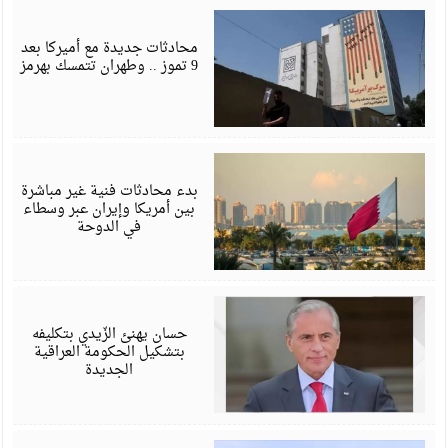
ي
6
محادثات جديدة مع أميركا بعد
9 تموز .. وطهران تتمسك بهرمز
ي
6
بدء محادثات فنية غير مباشرة
بين أمريكا وإيران عبر وسطاء
في الدوحة
أ
6
حسان يهنئ الزّيدي بتكليفه
بتشكيل الحكومة العراقية
الجديدة
أ