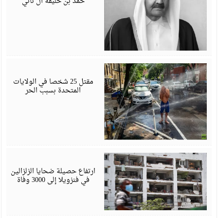
حمد بن خليفة آل ثاني
ي
6
مقتل 25 شخصا في الولايات
المتحدة بسبب الحر
ي
6
ارتفاع حصيلة ضحايا الزلزالين
في فنزويلا إلى 3000 وفاة