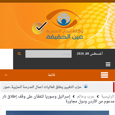
أغسطس 08, 2026
قائمة
حزب التغيير يطلق فعاليات اعمال المدرسة الحزبية..صور
الرئيسية
عرب وعالم
إسرائيل وسوريا تتفقان على وقف إطلاق نار
الجيش يفتح باب التجنيد لحملة البكالوريوس في الحقوق والقانون
مدعوم من الأردن ودول مجاورة
بيان اجتماع عمّان:دعم الوصاية الهاشمية التاريخية على المقدسات