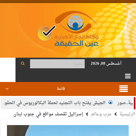
أغسطس 08, 2026
قائمة
ية..صور
الجيش يفتح باب التجنيد لحملة البكالوريوس في الحقوق وال
الرئيسية
عرب وعالم
إسرائيل تقصف مواقع في جنوب لبنان
القاضي محمود أحمد فريحات.. مبارك ومزيدا من التوفيق